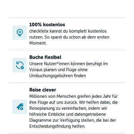
Flüge von Bari nach Wien
Flüge von London-Heathrow nach Wien
Flüge von London Gatwick nach Wien
100% kostenlos
Flüge von London City nach Wien
checkfelix kannst du komplett kostenlos
nutzen. So sparst du schon ab dem ersten
Flüge von Stuttgart nach Wien
Moment.
Flüge von Washington-Dulles International nach Wien
Flüge von Berlin nach Salzburg
Buche flexibel
Unsere Nutzer*innen können beruhigt im
Flüge von Nantes nach Wien
Voraus planen und Flüge ohne
Umbuchungsgebühren finden
Reise clever
Millionen von Menschen greifen jedes Jahr für
ihre Flüge auf uns zurück. Wir helfen dabei, die
Reiseplanung zu vereinfachen, indem wir
hilfreiche Einblicke und datengetriebene
Diagramme zur Verfügung stellen, die bei der
Entscheidungsfindung helfen.