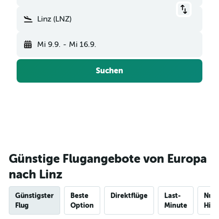
Linz (LNZ)
Mi 9.9.
-
Mi 16.9.
Suchen
Günstige Flugangebote von Europa
nach Linz
Günstigster
Beste
Direktflüge
Last-
Nur
Flug
Option
Minute
Hinf