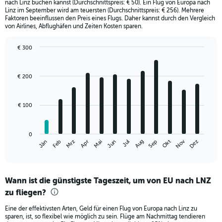
nach Linz buchen kannst (Durchschnittspreis: € 50). Ein Flug von Europa nach
Linz im September wird am teuersten (Durchschnittspreis: € 256). Mehrere
Faktoren beeinflussen den Preis eines Flugs. Daher kannst durch den Vergleich
von Airlines, Abflughäfen und Zeiten Kosten sparen.
€ 300
Bar
Chart
graphic.
chart
with
€ 200
12
bars.
€ 100
The
chart
has
0
1
Nov
Jän
Apr
Jul
Okt
Mrz
Jun
Sep
Dez
Feb
Mai
Aug
X
End
of
axis
interactive
displaying
chart
categories.
Wann ist die günstigste Tageszeit, um von EU nach LNZ
Range:
zu fliegen?
12
categories.
Eine der effektivsten Arten, Geld für einen Flug von Europa nach Linz zu
The
sparen, ist, so flexibel wie möglich zu sein. Flüge am Nachmittag tendieren
chart