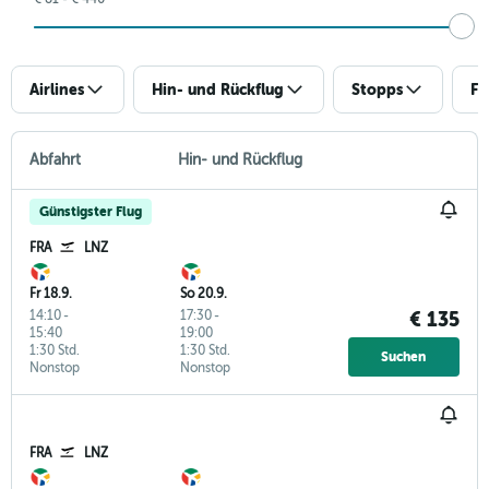
Airlines
Hin- und Rückflug
Stopps
Fl
Abfahrt
Hin- und Rückflug
Günstigster Flug
FRA
LNZ
Fr 18.9.
So 20.9.
14:10
-
17:30
-
€ 135
15:40
19:00
1:30 Std.
1:30 Std.
Suchen
Nonstop
Nonstop
FRA
LNZ