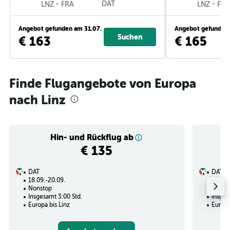
-
DAT
-
LNZ
FRA
LNZ
FRA
Angebot gefunden am 31.07.
Angebot gefunden 
Suchen
€ 163
€ 165
Finde Flugangebote von Europa
nach Linz
Hin- und Rückflug ab
€ 135
DAT
DAT
18.09.-20.09.
20.09.
Nonstop
Nonst
Insgesamt 3:00 Std.
Insges
Europa bis Linz
Europa