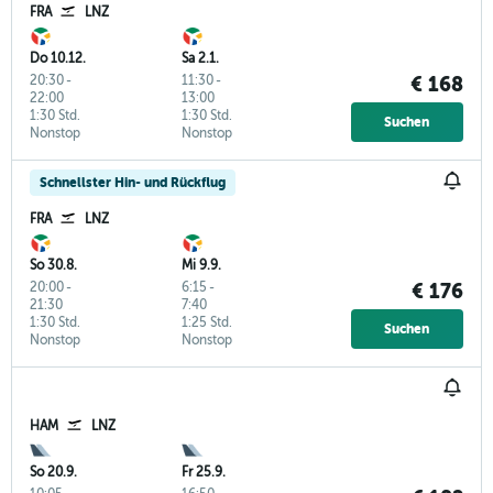
FRA
LNZ
Do 10.12.
Sa 2.1.
20:30
-
11:30
-
€ 168
22:00
13:00
1:30 Std.
1:30 Std.
Suchen
Nonstop
Nonstop
Schnellster Hin- und Rückflug
FRA
LNZ
So 30.8.
Mi 9.9.
20:00
-
6:15
-
€ 176
21:30
7:40
1:30 Std.
1:25 Std.
Suchen
Nonstop
Nonstop
HAM
LNZ
So 20.9.
Fr 25.9.