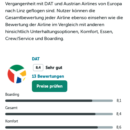
2
Vergangenheit mit DAT und Austrian Airlines von Europa
Y
nach Linz geflogen sind. Nutzer können die
axes
Gesamtbewertung jeder Airline ebenso einsehen wie die
displaying
Avg.
Bewertung der Airline im Vergleich mit anderen
Price
hinsichtlich Unterhaltungsoptionen, Komfort, Essen,
and
Crew/Service und Boarding.
Number
of
flights.
DAT
Sehr gut
8,4
13 Bewertungen
Preise prüfen
Boarding
8,1
Gesamt
8,4
Komfort
8,6