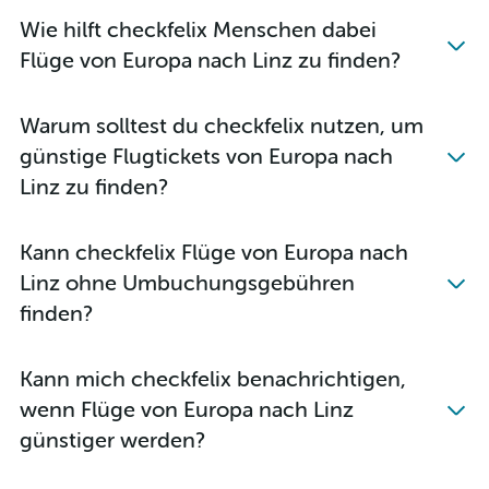
Flüge von Thessaloniki nach Wien
Wie hilft checkfelix Menschen dabei
Flüge von Amsterdam nach Wien
Flüge von Europa nach Linz zu finden?
Flüge von Frankfurt am Main nach Salzburg
Flüge von Alicante nach Wien
Warum solltest du checkfelix nutzen, um
Flüge von Venedig M.P. nach Wien
günstige Flugtickets von Europa nach
Flüge von Palermo nach Wien
Linz zu finden?
Flüge von München nach Salzburg
Flüge von Köln nach Salzburg
Kann checkfelix Flüge von Europa nach
Flüge von Oslo-Gardermoen nach Wien
Linz ohne Umbuchungsgebühren
Flüge von Paris-Orly nach Wien
finden?
Flüge von Málaga nach Wien
Flüge von Frankfurt Hahn nach Salzburg
Kann mich checkfelix benachrichtigen,
Flüge von Krakau nach Wien
wenn Flüge von Europa nach Linz
Flüge von Lissabon nach Wien
günstiger werden?
Flüge von Warschau-Modlin nach Wien
Flüge von Valencia nach Wien