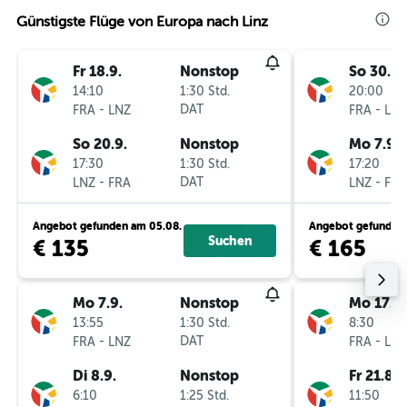
Günstigste Flüge von Europa nach Linz
Fr 18.9.
Nonstop
So 30.8.
14:10
1:30 Std.
20:00
-
DAT
-
FRA
LNZ
FRA
LNZ
So 20.9.
Nonstop
Mo 7.9.
17:30
1:30 Std.
17:20
-
DAT
-
LNZ
FRA
LNZ
FRA
Angebot gefunden am 05.08.
Angebot gefunden 
Suchen
€ 135
€ 165
Mo 7.9.
Nonstop
Mo 17.8.
13:55
1:30 Std.
8:30
-
DAT
-
FRA
LNZ
FRA
LNZ
Di 8.9.
Nonstop
Fr 21.8.
6:10
1:25 Std.
11:50