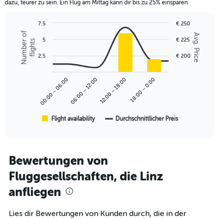
dazu, teurer zu sein. Ein Flug am Mittag kann dir bis zu 25% einsparen.
has
1
7.5
€ 250
Y
Combination
Chart
Number of
axis
Avg. Price
graphic.
5
€ 225
chart
flights
displaying
with
values.
2
2.5
€ 200
Range:
data
series.
0
00:00 – 06:00
06:00 – 12:00
12:00 – 18:00
18:00 – 0:00
to
The
300.
chart
has
1
Flight availability
Durchschnittlicher Preis
End
of
X
interactive
axis
chart
displaying
categories.
Bewertungen von
Range:
Fluggesellschaften, die Linz
6
categories.
anfliegen
The
chart
has
Lies dir Bewertungen von Kunden durch, die in der