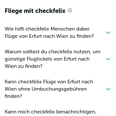
Flüge von Weeze, Niederrhein nach Salzburg
Fliege mit checkfelix
Flüge von Stuttgart nach Salzburg
Flüge von Frankfurt Hahn nach Wien
Flüge von Frankfurt Hahn nach Salzburg
Wie hilft checkfelix Menschen dabei
Flüge von Düsseldorf nach Klagenfurt
Flüge von Erfurt nach Wien zu finden?
Flüge von Berlin nach Salzburg
Flüge von Frankfurt am Main nach Klagenfurt
Warum solltest du checkfelix nutzen, um
Flüge von Berlin nach Graz
günstige Flugtickets von Erfurt nach
Flüge von Düsseldorf nach Innsbruck
Wien zu finden?
Flüge von Stuttgart nach Wien
Flüge von München nach Wien
Kann checkfelix Flüge von Erfurt nach
Flüge von Köln nach Graz
Wien ohne Umbuchungsgebühren
Flüge von Frankfurt Hahn nach Graz
finden?
Flüge von Düsseldorf nach Linz
Flüge von Hannover nach Wien
Kann mich checkfelix benachrichtigen,
Flüge von Münster nach Wien