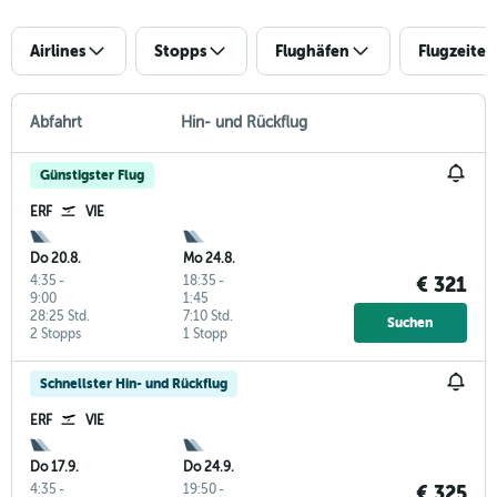
Airlines
Stopps
Flughäfen
Flugzeiten
Abfahrt
Hin- und Rückflug
Günstigster Flug
ERF
VIE
Do 20.8.
Mo 24.8.
4:35
-
18:35
-
€ 321
9:00
1:45
28:25 Std.
7:10 Std.
Suchen
2 Stopps
1 Stopp
Schnellster Hin- und Rückflug
ERF
VIE
Do 17.9.
Do 24.9.
4:35
-
19:50
-
€ 325