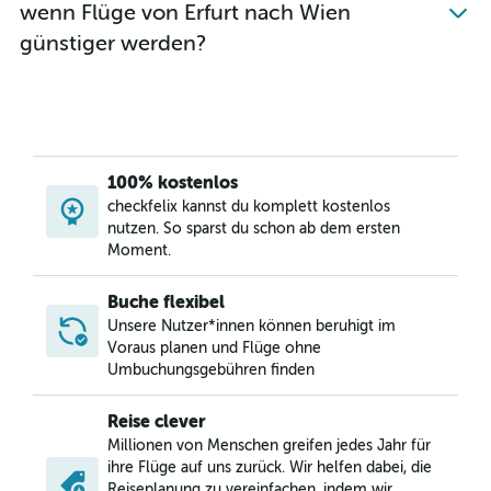
wenn Flüge von Erfurt nach Wien
Flüge von Frankfurt am Main nach Graz
günstiger werden?
Flüge von Leipzig nach Wien
Flüge von Bremen nach Wien
Flüge von Nürnberg nach Wien
Flüge von Hannover nach Salzburg
Flüge von Weeze, Niederrhein nach Graz
100% kostenlos
Flüge von Hannover nach Innsbruck
checkfelix kannst du komplett kostenlos
nutzen. So sparst du schon ab dem ersten
Flüge von Frankfurt am Main nach Salzburg
Moment.
Flüge von Bremen nach Salzburg
Flüge von Köln nach Klagenfurt
Buche flexibel
Flüge von Hamburg nach Graz
Unsere Nutzer*innen können beruhigt im
Voraus planen und Flüge ohne
Flüge von Stuttgart nach Graz
Umbuchungsgebühren finden
Flüge von Köln nach Innsbruck
Flüge von Hamburg nach Innsbruck
Reise clever
Millionen von Menschen greifen jedes Jahr für
Flüge von Hamburg nach Linz
ihre Flüge auf uns zurück. Wir helfen dabei, die
Flüge von Frankfurt am Main nach Linz
Reiseplanung zu vereinfachen, indem wir