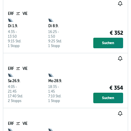
ERF
VIE
Di 1.9.
Di 8.9.
4:35
-
16:25
-
€ 352
13:50
1:50
9:15 Std.
9:25 Std.
Suchen
1 Stopp
1 Stopp
ERF
VIE
Sa 26.9.
Mo 28.9.
4:05
-
18:35
-
€ 354
21:45
1:45
17:40 Std.
7:10 Std.
Suchen
2 Stopps
1 Stopp
ERF
VIE