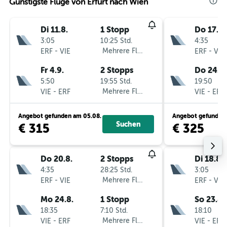
Günstigste Flüge von Erfurt nach Wien
Di 11.8.
1 Stopp
Do 17.9.
3:05
10:25 Std.
4:35
-
Mehrere Fluglinien
-
ERF
VIE
ERF
VIE
Fr 4.9.
2 Stopps
Do 24.9.
5:50
19:55 Std.
19:50
-
Mehrere Fluglinien
-
VIE
ERF
VIE
ERF
Angebot gefunden am 05.08.
Angebot gefunden 
Suchen
€ 315
€ 325
Do 20.8.
2 Stopps
Di 18.8.
4:35
28:25 Std.
3:05
-
Mehrere Fluglinien
-
ERF
VIE
ERF
VIE
Mo 24.8.
1 Stopp
So 23.8.
18:35
7:10 Std.
18:10
-
Mehrere Fluglinien
-
VIE
ERF
VIE
ERF