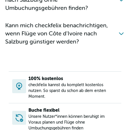
Flüge von Daressalam nach Wien
Umbuchungsgebühren finden?
Flüge von Nador nach Wien
Flüge von Casablanca nach Graz
Kann mich checkfelix benachrichtigen,
Flüge von Hurghada nach Salzburg
wenn Flüge von Côte d'Ivoire nach
Flüge von Dakar nach Wien
Salzburg günstiger werden?
Flüge von Victoria nach Wien
Flüge von Hoedspruit nach Wien
Flüge von Lomé nach Wien
Flüge von Maputo nach Wien
Flüge von Entebbe nach Wien
100% kostenlos
Flüge von Kapstadt nach Graz
checkfelix kannst du komplett kostenlos
nutzen. So sparst du schon ab dem ersten
Flüge von Casablanca nach Klagenfurt
Moment.
Flüge von Enfidha nach Wien
Flüge von Nairobi Kenyatta nach Salzburg
Buche flexibel
Flüge von N’Djamena nach Wien
Unsere Nutzer*innen können beruhigt im
Voraus planen und Flüge ohne
Flüge von Abidjan nach Salzburg
Umbuchungsgebühren finden