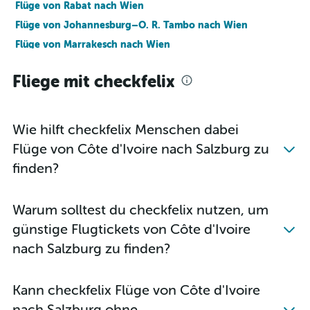
Flüge von Rabat nach Wien
Flüge von Johannesburg–O. R. Tambo nach Wien
Flüge von Marrakesch nach Wien
Flüge von Lagos nach Wien
Fliege mit checkfelix
Flüge von Windhoek Hosea Kutako nach Wien
Flüge von Douala nach Wien
Flüge von Nairobi Kenyatta nach Wien
Wie hilft checkfelix Menschen dabei
Flüge von Kapstadt nach Salzburg
Flüge von Côte d'Ivoire nach Salzburg zu
Flüge von Sharm El-Sheikh nach Wien
finden?
Flüge von Mombasa nach Wien
Flüge von Houmt Souk nach Wien
Warum solltest du checkfelix nutzen, um
Flüge von Sansibar nach Wien
günstige Flugtickets von Côte d'Ivoire
Flüge von Fès nach Wien
nach Salzburg zu finden?
Flüge von Addis Abeba nach Wien
Flüge von Durban nach Wien
Kann checkfelix Flüge von Côte d'Ivoire
Flüge von Hurghada nach Graz
nach Salzburg ohne