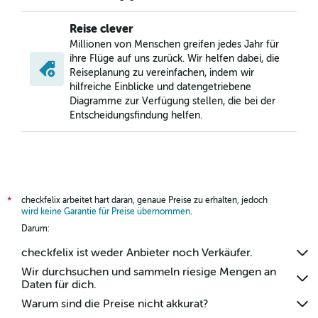
Flüge von Kairo nach Salzburg
Flüge von Ouagadougou nach Wien
Reise clever
Millionen von Menschen greifen jedes Jahr für
Flüge von Marrakesch nach Klagenfurt
ihre Flüge auf uns zurück. Wir helfen dabei, die
Flüge von Rabat nach Salzburg
Reiseplanung zu vereinfachen, indem wir
hilfreiche Einblicke und datengetriebene
Diagramme zur Verfügung stellen, die bei der
Entscheidungsfindung helfen.
checkfelix arbeitet hart daran, genaue Preise zu erhalten, jedoch
*
wird keine Garantie für Preise übernommen
.
Darum:
checkfelix ist weder Anbieter noch Verkäufer.
Wir durchsuchen und sammeln riesige Mengen an
Daten für dich.
Warum sind die Preise nicht akkurat?