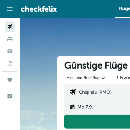
Flüg
Flüge
Hotels
Mietwagen
Günstige Flüge
Flug+Hotel
Hin- und Rückflug
1 Erwa
Trips
Feedback
Mo 7.9.