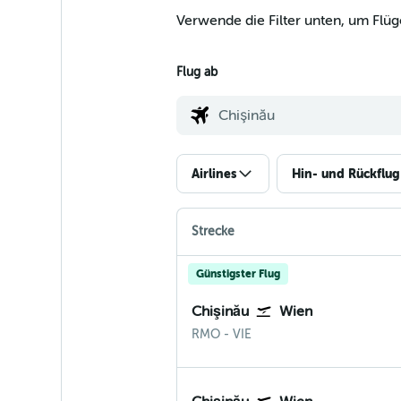
Verwende die Filter unten, um Flüg
Flug ab
Airlines
Hin- und Rückflug
Strecke
Günstigster Flug
Chişinău
Wien
Chișinău
Wien-Schwechat
RMO
-
VIE