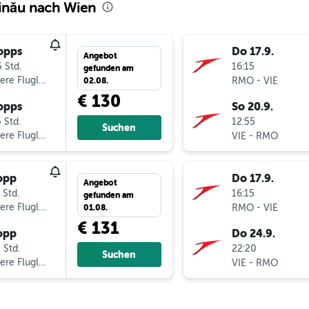
şinău nach Wien
opps
Do 17.9.
Angebot
 Std.
16:15
gefunden am
ere Fluglinien
-
RMO
VIE
02.08.
€ 130
opps
So 20.9.
 Std.
12:55
Suchen
ere Fluglinien
-
VIE
RMO
opp
Do 17.9.
Angebot
 Std.
16:15
gefunden am
ere Fluglinien
-
RMO
VIE
01.08.
€ 131
opp
Do 24.9.
 Std.
22:20
Suchen
ere Fluglinien
-
VIE
RMO