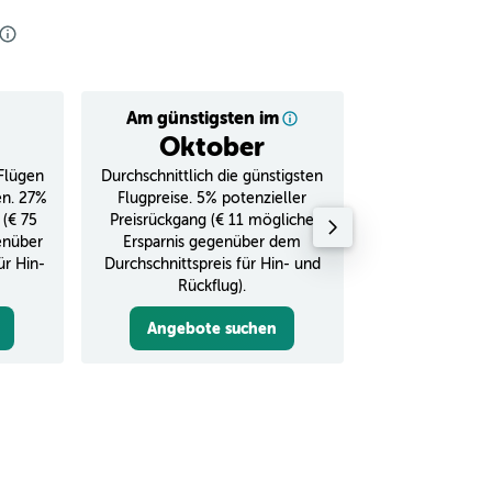
Am günstigsten im
Durchschnitt
Oktober
€ 
Flügen
Durchschnittlich die günstigsten
Durchschnitt
en. 27%
Flugpreise. 5% potenzieller
Rückflug in
 (€ 75
Preisrückgang (€ 11 mögliche
enüber
Ersparnis gegenüber dem
ür Hin-
Durchschnittspreis für Hin- und
Rückflug).
Angebote suchen
Angebot