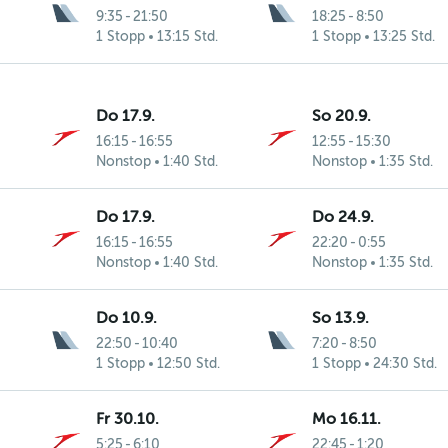
9:35
-
21:50
18:25
-
8:50
1 Stopp
13:15 Std.
1 Stopp
13:25 Std.
Do 17.9.
So 20.9.
16:15
-
16:55
12:55
-
15:30
Nonstop
1:40 Std.
Nonstop
1:35 Std.
Do 17.9.
Do 24.9.
16:15
-
16:55
22:20
-
0:55
Nonstop
1:40 Std.
Nonstop
1:35 Std.
Do 10.9.
So 13.9.
22:50
-
10:40
7:20
-
8:50
1 Stopp
12:50 Std.
1 Stopp
24:30 Std.
Fr 30.10.
Mo 16.11.
5:25
-
6:10
22:45
-
1:20