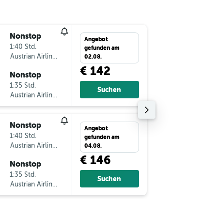
Nonstop
Do 10.9
Angebot
1:40 Std.
22:50
gefunden am
Austrian Airlines
-
RMO
V
02.08.
€ 142
Nonstop
So 13.9.
1:35 Std.
7:20
Suchen
Austrian Airlines
-
VIE
RM
Nonstop
Fr 30.10
Angebot
1:40 Std.
5:25
gefunden am
Austrian Airlines
-
RMO
V
04.08.
€ 146
Nonstop
Mo 16.1
1:35 Std.
22:45
Suchen
Austrian Airlines
-
VIE
RM