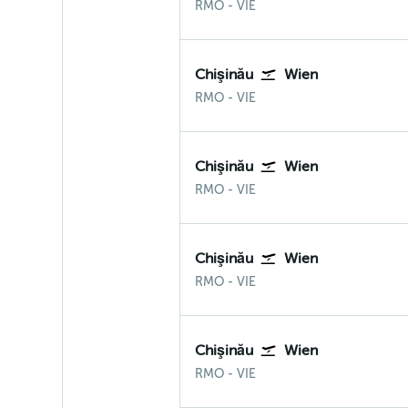
Chișinău
Wien-Schwechat
RMO
-
VIE
Chişinău
Wien
Chișinău
Wien-Schwechat
RMO
-
VIE
Chişinău
Wien
Chișinău
Wien-Schwechat
RMO
-
VIE
Chişinău
Wien
Chișinău
Wien-Schwechat
RMO
-
VIE
Chişinău
Wien
Chișinău
Wien-Schwechat
RMO
-
VIE