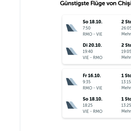
Günstigste Flüge von Chi
So 18.10.
2 St
7:50
26:05
-
Mehr
RMO
VIE
Di 20.10.
2 St
19:40
19:05
-
Mehr
VIE
RMO
Fr 16.10.
1 St
9:35
13:15
-
Mehr
RMO
VIE
So 18.10.
1 St
18:25
13:25
-
Mehr
VIE
RMO