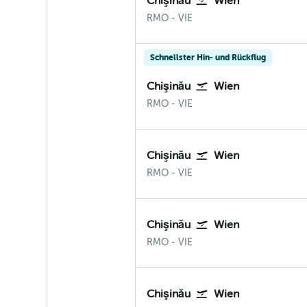
Chişinău
Wien
Chișinău
Wien-Schwechat
RMO
-
VIE
Schnellster Hin- und Rückflug
Chişinău
Wien
Chișinău
Wien-Schwechat
RMO
-
VIE
Chişinău
Wien
Chișinău
Wien-Schwechat
RMO
-
VIE
Chişinău
Wien
Chișinău
Wien-Schwechat
RMO
-
VIE
Chişinău
Wien