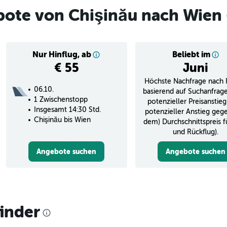
bote von Chişinău nach Wien
Nur Hinflug, ab
Beliebt im
€ 55
Juni
Höchste Nachfrage nach 
06.10.
basierend auf Suchanfrag
1 Zwischenstopp
potenzieller Preisanstieg
Insgesamt 14:30 Std.
potenzieller Anstieg geg
Chişinău bis Wien
dem) Durchschnittspreis f
und Rückflug).
Angebote suchen
Angebote suchen
finder