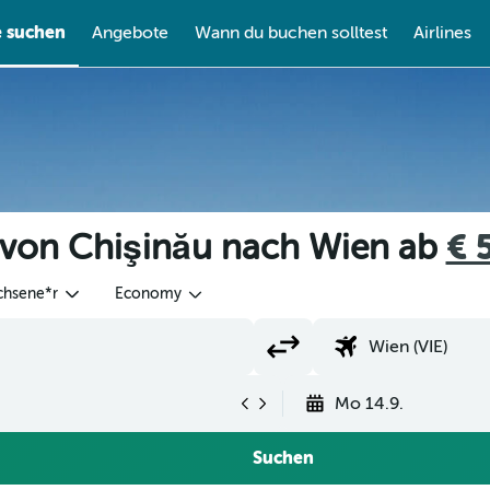
e suchen
Angebote
Wann du buchen solltest
Airlines
 von Chişinău nach Wien ab
€ 
chsene*r
Economy
Mo 14.9.
Suchen