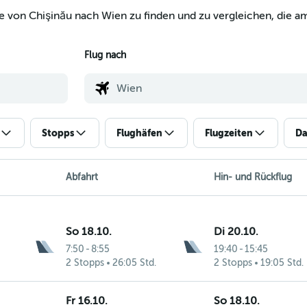
e von Chişinău nach Wien zu finden und zu vergleichen, die am
Flug nach
Stopps
Flughäfen
Flugzeiten
Da
Abfahrt
Hin- und Rückflug
So 18.10.
Di 20.10.
7:50
-
8:55
19:40
-
15:45
2 Stopps
26:05 Std.
2 Stopps
19:05 Std.
Fr 16.10.
So 18.10.