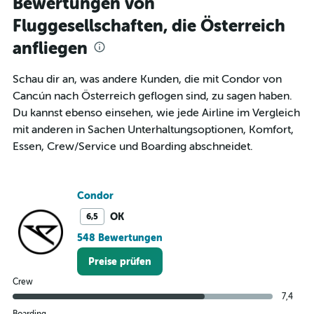
Bewertungen von
12
Fluggesellschaften, die Österreich
categories.
The
anfliegen
chart
has
1
Schau dir an, was andere Kunden, die mit Condor von
Y
Cancún nach Österreich geflogen sind, zu sagen haben.
axis
Du kannst ebenso einsehen, wie jede Airline im Vergleich
displaying
mit anderen in Sachen Unterhaltungsoptionen, Komfort,
values.
Range:
Essen, Crew/Service und Boarding abschneidet.
0
to
1200.
Condor
OK
6,5
548 Bewertungen
Preise prüfen
Crew
7,4
Boarding