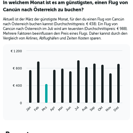
In welchem Monat ist es am günstigsten, einen Flug von
Cancún nach Österreich zu buchen?
Aktuell ist der März der günstigste Monat, für den du einen Flug von Cancún
nach Österreich buchen kannst (Durchschnittspreis: € 438). Ein Flug von
Cancún nach Österreich im Juli wird am teuersten (Durchschnittspreis: € 988).
Mehrere Faktoren beeinflussen den Preis eines Flugs. Daher kannst durch den
Vergleich von Airlines, Abflughäfen und Zeiten Kosten sparen.
€ 1 200
Bar
Chart
graphic.
chart
with
€ 800
12
bars.
€ 400
The
chart
has
0
1
Nov
Jän
Apr
Jul
Okt
Mrz
Jun
Sep
Dez
Feb
Mai
Aug
X
End
of
axis
interactive
displaying
chart
categories.
Range: