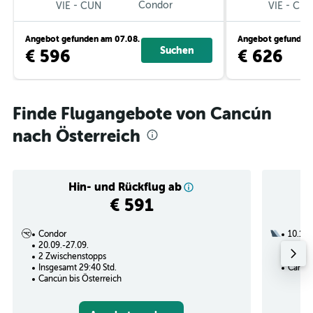
-
Condor
-
VIE
CUN
VIE
CU
Angebot gefunden am 07.08.
Angebot gefunden 
Suchen
€ 596
€ 626
Finde Flugangebote von Cancún
nach Österreich
Hin- und Rückflug ab
€ 591
Condor
10.10.
20.09.-27.09.
3 Zwi
2 Zwischenstopps
Insges
Insgesamt 29:40 Std.
Cancún
Cancún bis Österreich