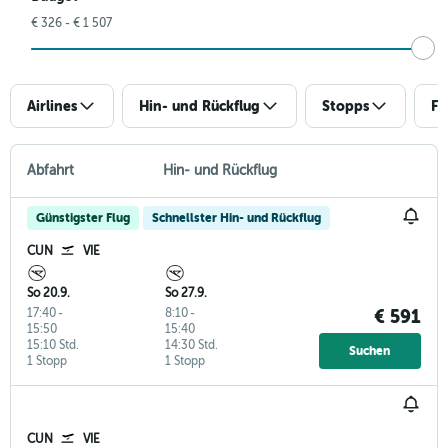
€ 326 - € 1 507
Airlines
Hin- und Rückflug
Stopps
Fl
Abfahrt
Hin- und Rückflug
Günstigster Flug
Schnellster Hin- und Rückflug
CUN
VIE
So 20.9.
So 27.9.
17:40
-
8:10
-
€ 591
15:50
15:40
15:10 Std.
14:30 Std.
Suchen
1 Stopp
1 Stopp
CUN
VIE