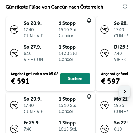
Günstigste Flüge von Cancún nach Österreich
So 20.9.
1 Stopp
So 20.9.
17:40
15:10 Std.
17:40
-
Condor
-
CUN
VIE
CUN
VI
So 27.9.
1 Stopp
Di 29.9.
8:10
14:30 Std.
7:40
-
Condor
-
VIE
CUN
VIE
CU
Angebot gefunden am 05.08.
Angebot gefunden 
Suchen
€ 591
€ 597
So 20.9.
1 Stopp
Mo 21.9.
17:40
15:10 Std.
19:25
-
Condor
-
CUN
VIE
CUN
VI
Fr 25.9.
1 Stopp
So 27.9.
7:40
16:15 Std.
8:10