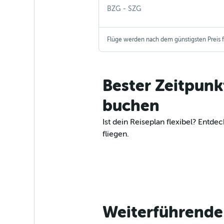
Bydgoszcz Bromberg
Salzburg
BZG
-
SZG
Flüge werden nach dem günstigsten Preis fü
Bester Zeitpunk
buchen
Ist dein Reiseplan flexibel? Ent
fliegen.
Weiterführende 