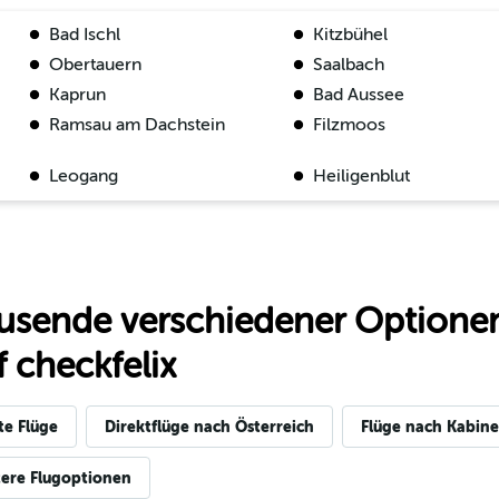
Bad Ischl
Kitzbühel
Obertauern
Saalbach
Kaprun
Bad Aussee
Ramsau am Dachstein
Filzmoos
Leogang
Heiligenblut
usende verschiedener Optionen
 checkfelix
te Flüge
Direktflüge nach Österreich
Flüge nach Kabine
ere Flugoptionen