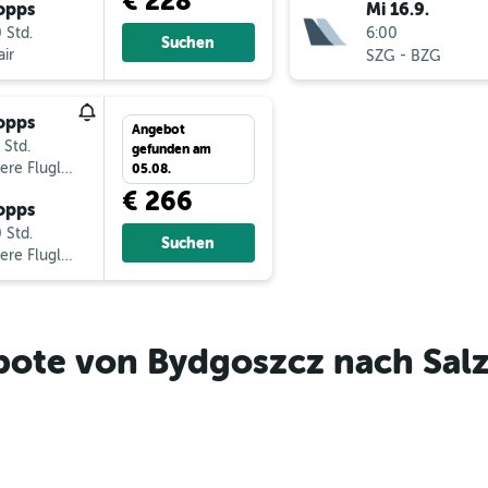
€ 228
opps
Mi 16.9.
 Std.
6:00
Suchen
ir
-
SZG
BZG
opps
Angebot
 Std.
gefunden am
ere Fluglinien
05.08.
€ 266
opps
 Std.
Suchen
ere Fluglinien
bote von Bydgoszcz nach Sal