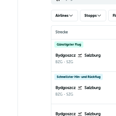
Airlines
Stopps
F
Strecke
Günstigster Flug
Bydgoszcz
Salzburg
Bydgoszcz Bromberg
Salzburg
BZG
-
SZG
Schnellster Hin- und Rückflug
Bydgoszcz
Salzburg
Bydgoszcz Bromberg
Salzburg
BZG
-
SZG
Bydgoszcz
Salzburg