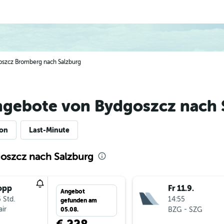
goszcz Bromberg nach Salzburg
ngebote von Bydgoszcz nach 
ion
Last-Minute
goszcz nach Salzburg
opp
Fr 11.9.
Angebot
 Std.
14:55
gefunden am
ir
-
BZG
SZG
05.08.