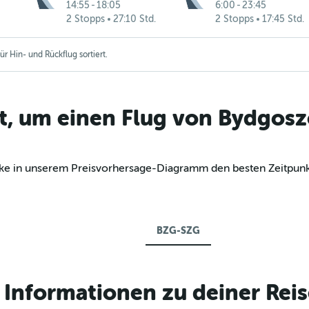
14:55
-
18:05
6:00
-
23:45
2 Stopps
27:10 Std.
2 Stopps
17:45 Std.
r Hin- und Rückflug sortiert.
t, um einen Flug von Bydgosz
decke in unserem Preisvorhersage-Diagramm den besten Zeitpun
BZG-SZG
Informationen zu deiner Reis