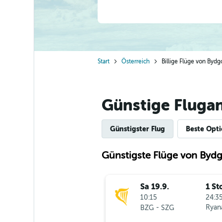
Start
Österreich
Billige Flüge von Byd
Günstige Fluga
Günstigster Flug
Beste Opt
Günstigste Flüge von Byd
Sa 19.9.
1 St
10:15
24:35
-
Ryana
BZG
SZG