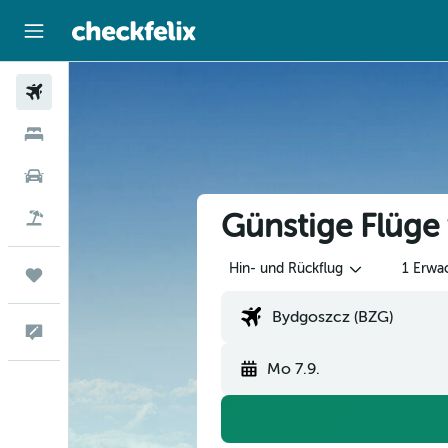
Flüge
Hotels
Mietwagen
Günstige Flüge
Flug+Hotel
Hin- und Rückflug
1 Erwa
Trips
Feedback
Mo 7.9.