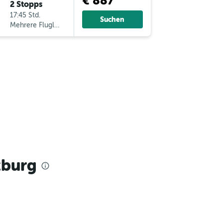
€ 887
2 Stopps
17:45 Std.
Suchen
Mehrere Fluglinien
zburg