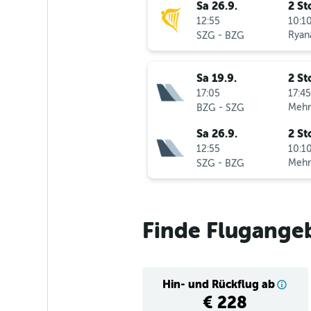
Sa 26.9.
2 St
12:55
10:10
-
Ryana
SZG
BZG
Sa 19.9.
2 St
17:05
17:45
-
Mehr
BZG
SZG
Sa 26.9.
2 St
12:55
10:10
-
Mehr
SZG
BZG
Finde Flugange
Hin- und Rückflug ab
€ 228