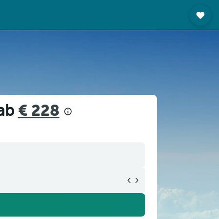
 ab
€ 228