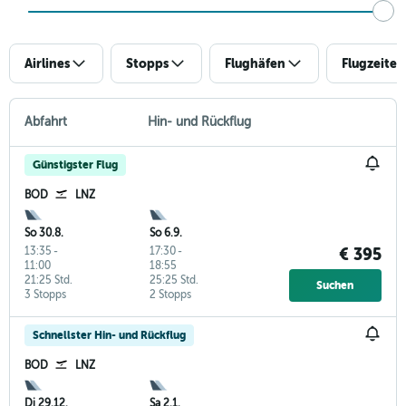
Airlines
Stopps
Flughäfen
Flugzeiten
Abfahrt
Hin- und Rückflug
Günstigster Flug
BOD
LNZ
So 30.8.
So 6.9.
13:35
-
17:30
-
€ 395
11:00
18:55
21:25 Std.
25:25 Std.
Suchen
3 Stopps
2 Stopps
Schnellster Hin- und Rückflug
BOD
LNZ
Di 29.12.
Sa 2.1.