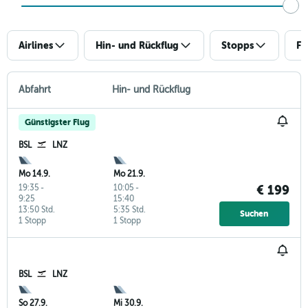
Airlines
Hin- und Rückflug
Stopps
Fl
Abfahrt
Hin- und Rückflug
Günstigster Flug
BSL
LNZ
Mo 14.9.
Mo 21.9.
19:35
-
10:05
-
€ 199
9:25
15:40
13:50 Std.
5:35 Std.
Suchen
1 Stopp
1 Stopp
BSL
LNZ
So 27.9.
Mi 30.9.