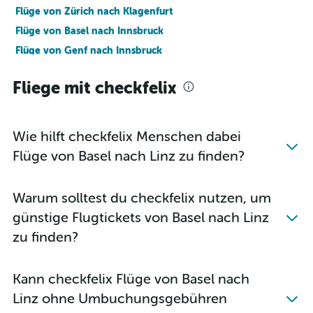
Flüge von Zürich nach Klagenfurt
Flüge von Basel nach Innsbruck
Flüge von Genf nach Innsbruck
Flüge von Genf nach Salzburg
Fliege mit checkfelix
Flüge von Bern nach Wien
Flüge von Zürich nach Linz
Flüge von Basel nach Klagenfurt
Wie hilft checkfelix Menschen dabei
Flüge von Zürich nach Innsbruck
Flüge von Basel nach Linz zu finden?
Flüge von Basel nach Linz
Flüge von Genf nach Graz
Warum solltest du checkfelix nutzen, um
Flüge von Genf nach Klagenfurt
günstige Flugtickets von Basel nach Linz
zu finden?
Kann checkfelix Flüge von Basel nach
Linz ohne Umbuchungsgebühren