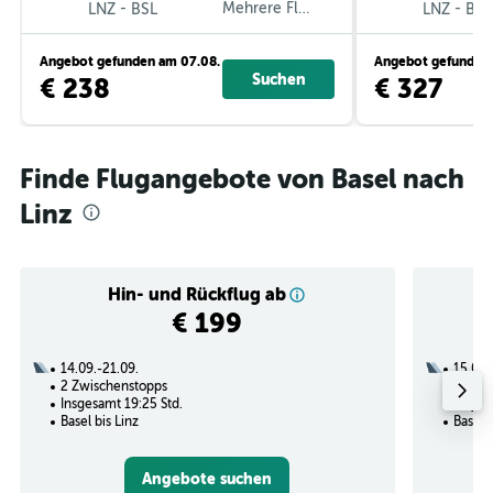
-
Mehrere Fluglinien
-
LNZ
BSL
LNZ
BSL
Angebot gefunden am 07.08.
Angebot gefunden 
Suchen
€ 238
€ 327
Finde Flugangebote von Basel nach
Linz
Hin- und Rückflug ab
€ 199
14.09.-21.09.
15.09.
2 Zwischenstopps
1 Zwi
Insgesamt 19:25 Std.
Insges
Basel bis Linz
Basel b
Angebote suchen