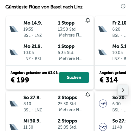
Günstigste Flüge von Basel nach Linz
Mo 14.9.
1 Stopp
Fr 2.10.
19:35
13:50 Std.
6:20
-
Mehrere Fluglinien
-
BSL
LNZ
BSL
LNZ
Mo 21.9.
1 Stopp
Mo 5.10.
10:05
5:35 Std.
10:05
-
Mehrere Fluglinien
-
LNZ
BSL
LNZ
BSL
Angebot gefunden am 03.08.
Angebot gefunden 
Suchen
€ 199
€ 314
So 27.9.
2 Stopps
So 20.9.
8:10
25:30 Std.
6:00
-
Mehrere Fluglinien
-
BSL
LNZ
BSL
LNZ
Mi 30.9.
2 Stopps
So 27.9.
11:50
25:05 Std.
11:40