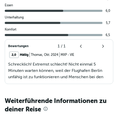
Essen
6,0
Unterhaltung
5,7
Komfort
6,5
1
/
1
Bewertungen
2,0
Mäßig
Thomas
,
Okt. 2024
MXP
-
VIE
Schrecklich! Extremst schlecht! Nicht einmal 5
Minuten warten können, weil der Flughafen Berlin
unfähig ist zu funktionieren und Menschen bei den
Sicherheitsanlagen abzufertigen. Keine
Kommunikation, obwohl uns ungefähr 50 Reisenden
versichert wurde, dass die Airline informiert ist und
Weiterführende Informationen zu
auf uns wartet. How awful! Extremely bad! Can't even
deiner Reise
wait 5 minutes, because Berlin Airport is unable to
function and handle people at the security facilities.