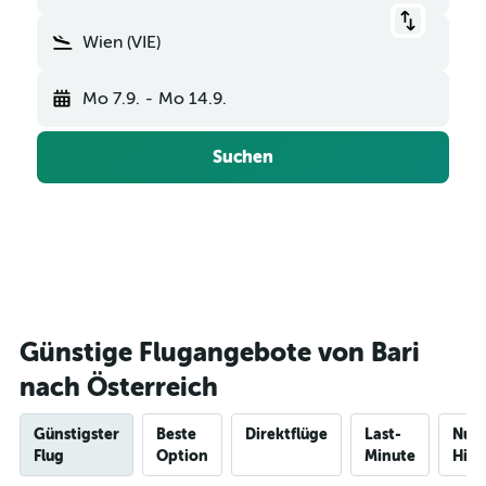
Wien (VIE)
Mo 7.9.
-
Mo 14.9.
Suchen
Günstige Flugangebote von Bari
nach Österreich
Günstigster
Beste
Direktflüge
Last-
Nur
Flug
Option
Minute
Hinf