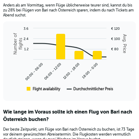
categories.
Anders als am Vormittag, wenn Flüge üblicherweise teurer sind, kannst du bis
The
zu 28% bei Flügen von Bari nach Österreich sparen, indem du nach Tickets am
chart
Abend suchst.
has
1
3.6
€ 120
Y
Combination
Chart
Number of
axis
Avg. Price
graphic.
2.4
€ 100
chart
flights
displaying
with
values.
2
1.2
€ 80
Range:
data
series.
0
00:00 – 06:00
06:00 – 12:00
12:00 – 18:00
18:00 – 0:00
to
The
240.
chart
has
1
Flight availability
Durchschnittlicher Preis
End
of
X
interactive
axis
chart
displaying
Wie lange im Voraus sollte ich einen Flug von Bari nach
categories.
Range:
Österreich buchen?
6
Der beste Zeitpunkt, um Flüge von Bari nach Österreich zu buchen, ist 73 Tage
categories.
vor deinem gewünschten Abreisetermin. Die Flugkosten werden vermutlich
The