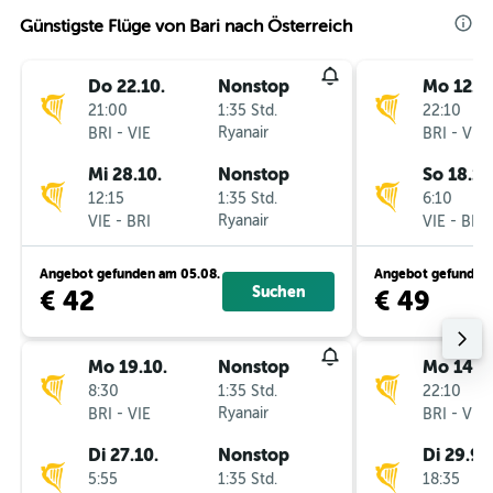
Günstigste Flüge von Bari nach Österreich
Do 22.10.
Nonstop
Mo 12.10
21:00
1:35 Std.
22:10
-
Ryanair
-
BRI
VIE
BRI
VIE
Mi 28.10.
Nonstop
So 18.10
12:15
1:35 Std.
6:10
-
Ryanair
-
VIE
BRI
VIE
BRI
Angebot gefunden am 05.08.
Angebot gefunden 
Suchen
€ 42
€ 49
Mo 19.10.
Nonstop
Mo 14.9.
8:30
1:35 Std.
22:10
-
Ryanair
-
BRI
VIE
BRI
VIE
Di 27.10.
Nonstop
Di 29.9.
5:55
1:35 Std.
18:35