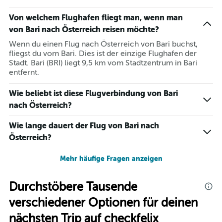
No communication, although we have been assured
Von welchem Flughafen fliegt man, wenn man
by about 50 travelers that the airline is informed and
von Bari nach Österreich reisen möchte?
waiting for us.
Wenn du einen Flug nach Österreich von Bari buchst,
fliegst du vom Bari. Dies ist der einzige Flughafen der
Stadt. Bari (BRI) liegt 9,5 km vom Stadtzentrum in Bari
entfernt.
Wie beliebt ist diese Flugverbindung von Bari
nach Österreich?
Wie lange dauert der Flug von Bari nach
Österreich?
Mehr häufige Fragen anzeigen
Durchstöbere Tausende
verschiedener Optionen für deinen
nächsten Trip auf checkfelix