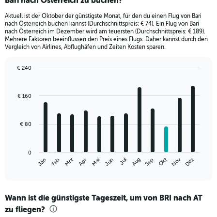
Bari nach Österreich zu buchen?
Aktuell ist der Oktober der günstigste Monat, für den du einen Flug von Bari
nach Österreich buchen kannst (Durchschnittspreis: € 74). Ein Flug von Bari
nach Österreich im Dezember wird am teuersten (Durchschnittspreis: € 189).
Mehrere Faktoren beeinflussen den Preis eines Flugs. Daher kannst durch den
Vergleich von Airlines, Abflughäfen und Zeiten Kosten sparen.
€ 240
Bar
Chart
graphic.
chart
with
€ 160
12
bars.
€ 80
The
chart
has
0
1
Nov
Jän
Apr
Jul
Okt
Mrz
Jun
Sep
Dez
Feb
Mai
Aug
X
End
of
axis
interactive
displaying
chart
categories.
Wann ist die günstigste Tageszeit, um von BRI nach AT
Range:
zu fliegen?
12