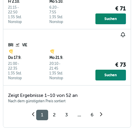
Fr 2.10.
Mo 5.10.
21:15
-
6:20
-
€ 71
22:50
7:55
1:35 Std.
1:35 Std.
Suchen
Nonstop
Nonstop
BRI
VIE
Do 17.9.
Mo 21.9.
21:00
-
20:10
-
€ 73
22:35
21:45
1:35 Std.
1:35 Std.
Suchen
Nonstop
Nonstop
Zeigt Ergebnisse 1–10 von 52 an
Nach dem günstigsten Preis sortiert
1
2
3
...
6