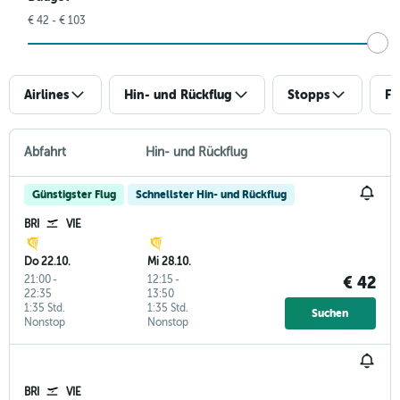
€ 42 - € 103
Airlines
Hin- und Rückflug
Stopps
Fl
Abfahrt
Hin- und Rückflug
Günstigster Flug
Schnellster Hin- und Rückflug
BRI
VIE
Do 22.10.
Mi 28.10.
21:00
-
12:15
-
€ 42
22:35
13:50
1:35 Std.
1:35 Std.
Suchen
Nonstop
Nonstop
BRI
VIE