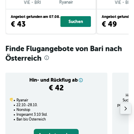
-
Ryanair
-
VIE
BRI
VIE
BRI
Angebot gefunden am 07.08.
Angebot gefunden 
Suchen
€ 43
€ 49
Finde Flugangebote von Bari nach
Österreich
Hin- und Rückflug ab
€ 42
Höch
Ryanair
Suchan
22.10.-28.10.
potenziel
Nonstop
Insgesamt 3:10 Std.
Bari bis Österreich