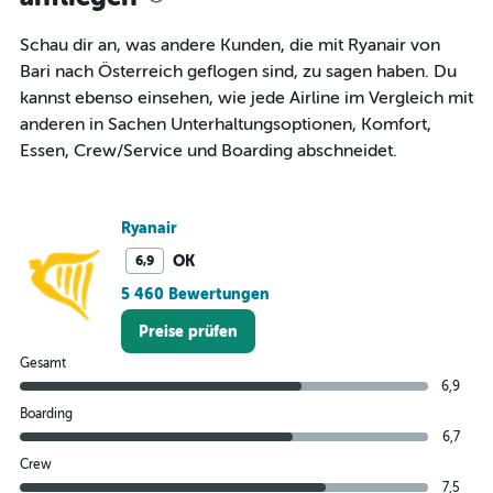
chart
has
1
Schau dir an, was andere Kunden, die mit Ryanair von
Y
Bari nach Österreich geflogen sind, zu sagen haben. Du
axis
kannst ebenso einsehen, wie jede Airline im Vergleich mit
displaying
anderen in Sachen Unterhaltungsoptionen, Komfort,
values.
Range:
Essen, Crew/Service und Boarding abschneidet.
0
to
450.
Ryanair
OK
6,9
5 460 Bewertungen
Preise prüfen
Gesamt
6,9
Boarding
6,7
Crew
7,5