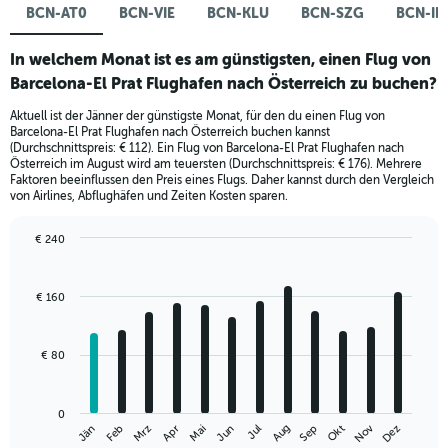
BCN-AT0
BCN-VIE
BCN-KLU
BCN-SZG
BCN-IN
In welchem Monat ist es am günstigsten, einen Flug von
Barcelona-El Prat Flughafen nach Österreich zu buchen?
Aktuell ist der Jänner der günstigste Monat, für den du einen Flug von
Barcelona-El Prat Flughafen nach Österreich buchen kannst
(Durchschnittspreis: € 112). Ein Flug von Barcelona-El Prat Flughafen nach
Österreich im August wird am teuersten (Durchschnittspreis: € 176). Mehrere
Faktoren beeinflussen den Preis eines Flugs. Daher kannst durch den Vergleich
von Airlines, Abflughäfen und Zeiten Kosten sparen.
€ 240
Bar
Chart
graphic.
chart
with
€ 160
12
bars.
€ 80
The
chart
has
0
1
Nov
Jän
Apr
Jul
Okt
Mrz
Jun
Sep
Dez
Feb
Mai
Aug
X
End