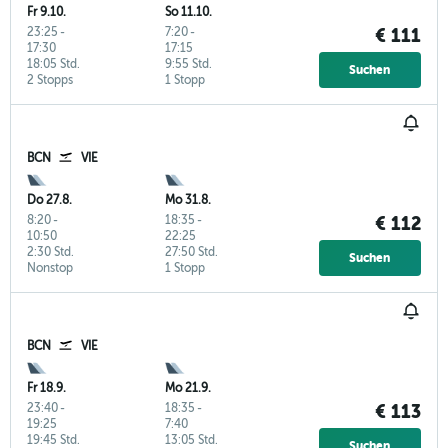
Fr 9.10.
So 11.10.
23:25
-
7:20
-
€ 111
17:30
17:15
18:05 Std.
9:55 Std.
Suchen
2 Stopps
1 Stopp
BCN
VIE
Do 27.8.
Mo 31.8.
8:20
-
18:35
-
€ 112
10:50
22:25
2:30 Std.
27:50 Std.
Suchen
Nonstop
1 Stopp
BCN
VIE
Fr 18.9.
Mo 21.9.
23:40
-
18:35
-
€ 113
19:25
7:40
19:45 Std.
13:05 Std.
Suchen