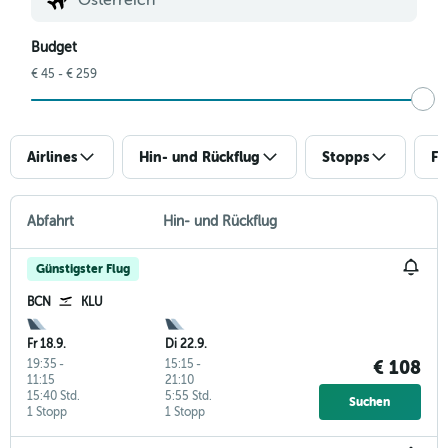
Budget
€ 45 - € 259
Airlines
Hin- und Rückflug
Stopps
Fl
Abfahrt
Hin- und Rückflug
Günstigster Flug
BCN
KLU
Fr 18.9.
Di 22.9.
19:35
-
15:15
-
€ 108
11:15
21:10
15:40 Std.
5:55 Std.
Suchen
1 Stopp
1 Stopp