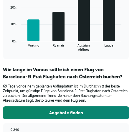
graphic.
chart
displaying
with
20%
values.
4
Range:
bars.
0
10%
to
The
36.
chart
has
0%
1
Vueling
Ryanair
Austrian
Lauda
X
End
Airlines
of
axis
interactive
displaying
chart
categories.
Wie lange im Voraus sollte ich einen Flug von
Range:
Barcelona-El Prat Flughafen nach Österreich buchen?
4
categories.
69 Tage vor deinem geplanten Abflugdatum ist im Durchschnitt der beste
The
Zeitpunkt, um günstige Flüge von Barcelona-El Prat Flughafen nach Österreich
chart
zu buchen. Der allgemeine Trend: Je näher dein Buchungsdatum am
has
Abreisedatum liegt, desto teurer wird dein Flug sein.
1
Y
Angebote finden
axis
displaying
values.
€ 240