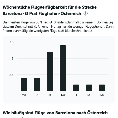
displaying
Wöchentliche Flugverfügbarkeit für die Strecke
categories.
Range:
Barcelona-El Prat Flughafen-Österreich
6
Die meisten Flüge von BCN nach AT0 finden planmäßig an einem Donnerstag
categories.
statt (im Durchschnitt 7). An einen Freitag hast du weniger Flugoptionen. Dann
The
finden planmäßig die wenigsten Flüge statt (durchschnittlich 1).
chart
has
7.5
2
Bar
Y
Chart
graphic.
chart
axes
with
displaying
5
7
Avg.
bars.
Price
and
The
2.5
Number
chart
of
has
flights.
1
0
X
End
Mo
Di
Mi
Do
Fr
Sa
So
of
axis
interactive
displaying
chart
categories.
Wie häufig sind Flüge von Barcelona nach Österreich
Range: