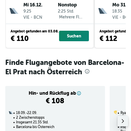
Mi 16.12.
Nonstop
Mo 31.8.
9:25
2:25 Std.
18:35
-
Mehrere Fluglinien
-
VIE
BCN
VIE
BCN
Angebot gefunden am 03.08.
Angebot gefunden 
Suchen
€ 110
€ 112
Finde Flugangebote von Barcelona-
El Prat nach Österreich
Hin- und Rückflug ab
€ 108
18.09.-22.09.
Ryanai
2 Zwischenstopps
30.01.
Insgesamt 21:35 Std.
Nonst
Barcelona bis Österreich
Insges