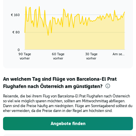
Range:
Chart
Chart
0
graphic.
with
to
91
€ 160
data
30.
points.
€ 80
The
chart
has
0
1
90 Tage
60 Tage
30 Tage
Am se…
X
End
vorher
vorher
vorher
of
axis
interactive
displaying
chart
categories.
An welchem Tag sind Flüge von Barcelona-El Prat
Range:
Flughafen nach Österreich am günstigsten?
91
categories.
Reisende, die bei ihrem Flug von Barcelona-El Prat Flughafen nach Österreich
The
so viel wie möglich sparen möchten, sollten am Mittwochmittag abfliegen.
chart
Dann sind die Preise häufig am niedrigsten. Flüge am Sonntagabend solltest du
has
eher vermeiden, da die Preise dann in der Regel am höchsten sind.
1
Y
Angebote finden
axis
displaying