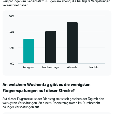
Verspätungen im Gegensatz zu Flügen am Abend, die häufigere Verspätungen
The
verzeichnet haben.
chart
has
36%
1
Bar
Chart
Y
graphic.
chart
axis
with
displaying
24%
4
values.
bars.
Range:
0
The
12%
to
chart
50.
has
1
0%
X
End
Morgens
Nachmittags
Abends
Nachts
of
axis
interactive
displaying
chart
categories.
An welchem Wochentag gibt es die wenigsten
Range:
Flugverspätungen auf dieser Strecke?
4
categories.
Auf dieser Flugstrecke ist der Dienstag statistisch gesehen der Tag mit den
The
wenigsten Verspätungen. An einem Donnerstag traten im Durchschnitt
chart
häufiger Verspätungen auf.
has