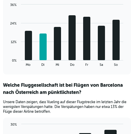
1
36%
Y
Bar
Chart
axis
graphic.
chart
displaying
with
values.
24%
7
Range:
bars.
0
to
The
12%
36.
chart
has
1
0%
X
End
Mo
Di
Mi
Do
Fr
Sa
So
of
axis
interactive
displaying
chart
categories.
Welche Fluggesellschaft ist bei Flügen von Barcelona
Range:
nach Österreich am pünktlichsten?
7
categories.
Unsere Daten zeigen, dass Vueling auf dieser Flugstrecke im letzten Jahr die
The
wenigsten Verspätungen hatte. Die Verspätungen haben nur etwa 13% der
chart
Flüge dieser Airline betroffen.
has
1
30%
Y
Bar
Chart
axis