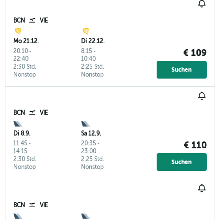
BCN
VIE
Mo 21.12.
Di 22.12.
20:10
-
8:15
-
€ 109
22:40
10:40
2:30 Std.
2:25 Std.
Suchen
Nonstop
Nonstop
BCN
VIE
Di 8.9.
Sa 12.9.
11:45
-
20:35
-
€ 110
14:15
23:00
2:30 Std.
2:25 Std.
Suchen
Nonstop
Nonstop
BCN
VIE