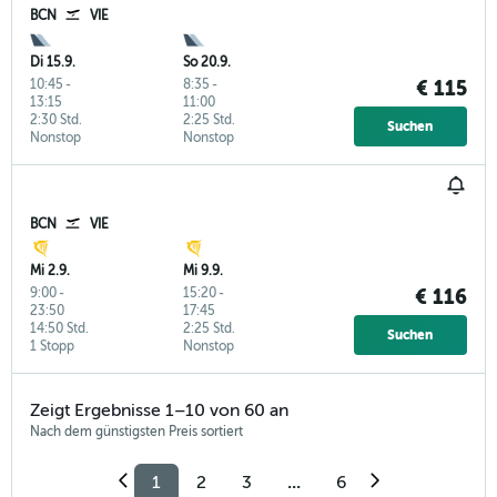
BCN
VIE
Di 15.9.
So 20.9.
10:45
-
8:35
-
€ 115
13:15
11:00
2:30 Std.
2:25 Std.
Suchen
Nonstop
Nonstop
BCN
VIE
Mi 2.9.
Mi 9.9.
9:00
-
15:20
-
€ 116
23:50
17:45
14:50 Std.
2:25 Std.
Suchen
1 Stopp
Nonstop
Zeigt Ergebnisse 1–10 von 60 an
Nach dem günstigsten Preis sortiert
1
2
3
...
6