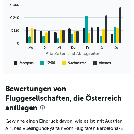
values.
€ 360
Range:
Bar
Chart
0
graphic.
chart
€ 240
to
with
240.
4
data
€ 120
series.
0
The
Mo
Di
Mi
Do
Fr
Sa
So
chart
Alle Zeiten sind Abflugzeiten.
has
1
Morgens
12:00
Nachmittag
Abends
End
of
X
interactive
axis
chart
displaying
Alle
Bewertungen von
Zeiten
Fluggesellschaften, die Österreich
sind
Abflugzeiten..
anfliegen
Range:
7
categories.
Gewinne einen Eindruck davon, wie es ist, mit Austrian
The
Airlines,VuelingundRyanair vom Flughafen Barcelona-El
chart