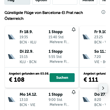
Flug
Option
Minute
Hinf
Günstigste Flüge von Barcelona-El Prat nach
Österreich
Fr 18.9.
1 Stopp
Fr 9.10.
19:35
15:40 Std.
23:25
-
Mehrere Fluglinien
-
BCN
KLU
BCN
VIE
Di 22.9.
1 Stopp
So 11.10
15:15
5:55 Std.
7:20
-
Mehrere Fluglinien
-
KLU
BCN
VIE
BCN
Angebot gefunden am 03.08.
Angebot gefunden 
Suchen
€ 108
€ 111
Mo 14.12.
1 Stopp
Do 27.8.
13:10
9:00 Std.
8:20
-
Mehrere Fluglinien
-
BCN
VIE
BCN
VIE