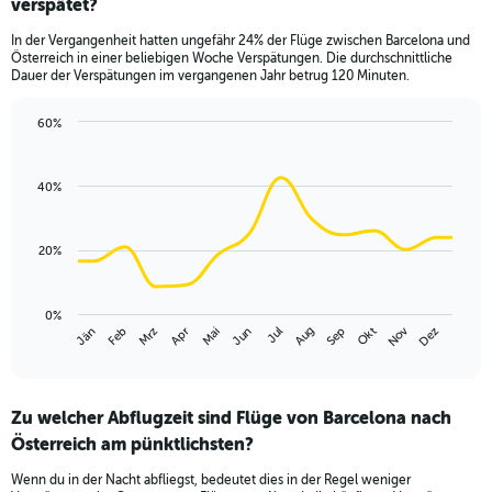
verspätet?
7
categories.
In der Vergangenheit hatten ungefähr 24% der Flüge zwischen Barcelona und
The
Österreich in einer beliebigen Woche Verspätungen. Die durchschnittliche
chart
Dauer der Verspätungen im vergangenen Jahr betrug 120 Minuten.
has
1
60%
Y
Line
Chart
axis
graphic.
chart
displaying
with
40%
values.
14
Range:
data
points.
0
20%
to
The
7.5.
chart
has
0%
Nov
Jän
Apr
Jul
Okt
Mrz
Jun
Sep
Dez
Feb
Mai
Aug
1
End
of
X
interactive
axis
chart
displaying
Zu welcher Abflugzeit sind Flüge von Barcelona nach
categories.
Range:
Österreich am pünktlichsten?
14
Wenn du in der Nacht abfliegst, bedeutet dies in der Regel weniger
categories.