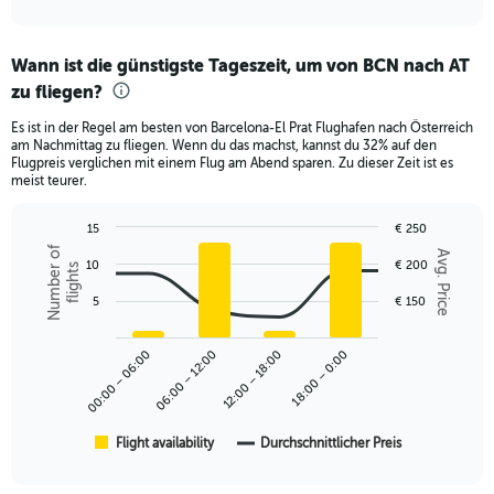
of
axis
interactive
displaying
chart
categories.
Wann ist die günstigste Tageszeit, um von BCN nach AT
Range:
zu fliegen?
12
categories.
Es ist in der Regel am besten von Barcelona-El Prat Flughafen nach Österreich
The
am Nachmittag zu fliegen. Wenn du das machst, kannst du 32% auf den
chart
Flugpreis verglichen mit einem Flug am Abend sparen. Zu dieser Zeit ist es
has
meist teurer.
1
Y
15
€ 250
axis
Combination
Chart
Number of
Avg. Price
displaying
graphic.
10
€ 200
chart
flights
values.
with
Range:
2
5
€ 150
data
0
series.
to
00:00 – 06:00
06:00 – 12:00
12:00 – 18:00
18:00 – 0:00
240.
The
chart
has
1
Flight availability
Durchschnittlicher Preis
End
of
X
interactive
axis
chart