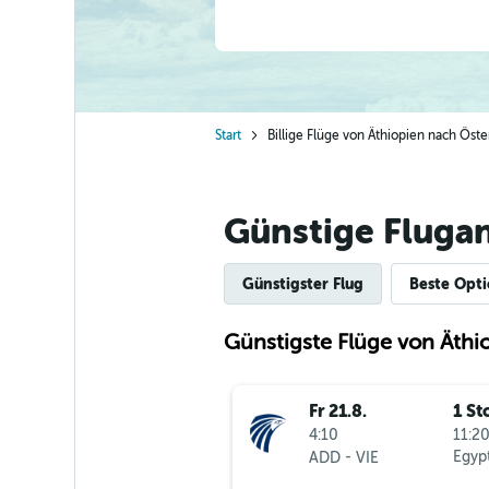
Start
Billige Flüge von Äthiopien nach Öste
Günstige Fluga
Günstigster Flug
Beste Opt
Günstigste Flüge von Äthi
Fr 21.8.
1 St
4:10
11:20
-
Egypt
ADD
VIE