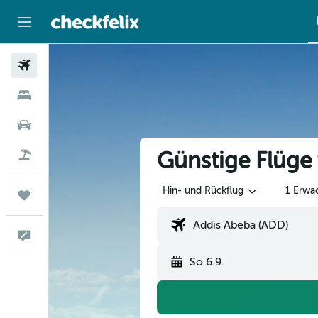
Flüge
Hotels
Mietwagen
Günstige Flüge
Flug+Hotel
Hin- und Rückflug
1 Erwa
Trips
Feedback
So 6.9.