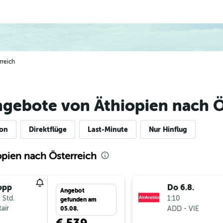
rreich
ngebote von Äthiopien nach Ö
ion
Direktflüge
Last-Minute
Nur Hinflug
opien nach Österreich
opp
Do 6.8.
Angebot
 Std.
1:10
gefunden am
air
-
ADD
VIE
05.08.