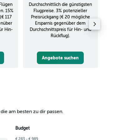
Flügen
Durchschnittlich die günstigsten
Durchschnitt
en. 15%
Flugpreise. 3% potenzieller
Rückflug in
(€ 117
Preisrückgang (€ 20 mögliche
enüber
Ersparnis gegenüber dem
ür Hin-
Durchschnittspreis für Hin- und
Rückflug).
Angebote suchen
Angebot
die am besten zu dir passen.
Budget
€ 283 - € 989