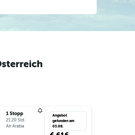
sterreich
1 Stopp
So 13.9.
Angebot
21:20 Std.
4:10
gefunden am
Air Arabia
-
ADD
VI
03.08.