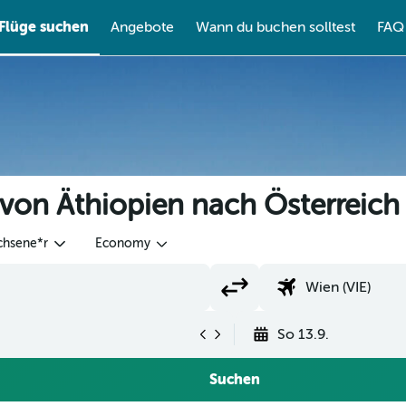
Flüge suchen
Angebote
Wann du buchen solltest
FAQ
 von Äthiopien nach Österreich
chsene*r
Economy
So 13.9.
Suchen