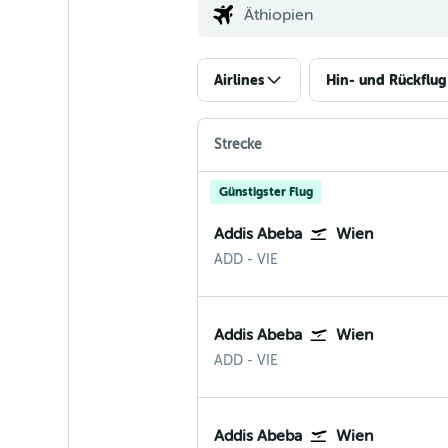
Airlines
Hin- und Rückflug
Strecke
Günstigster Flug
Addis Abeba
Wien
Addis Ababa
Wien-Schwechat
ADD
-
VIE
Addis Abeba
Wien
Addis Ababa
Wien-Schwechat
ADD
-
VIE
Addis Abeba
Wien