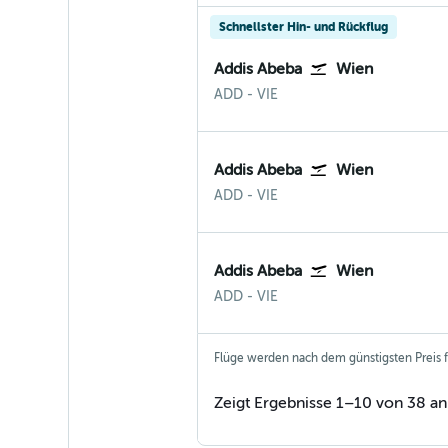
Schnellster Hin- und Rückflug
Addis Abeba
Wien
Addis Ababa
Wien-Schwechat
ADD
-
VIE
Addis Abeba
Wien
Addis Ababa
Wien-Schwechat
ADD
-
VIE
Addis Abeba
Wien
Addis Ababa
Wien-Schwechat
ADD
-
VIE
Flüge werden nach dem günstigsten Preis fü
Zeigt Ergebnisse 1–10 von 38 an