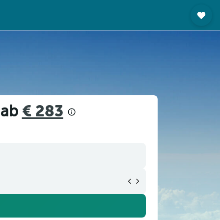
 ab
€ 283