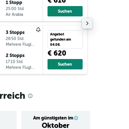
€ 616
1 Stopp
Mo 14.9
25:00 Std.
12:40
Suchen
Air Arabia
-
VIE
AD
3 Stopps
So 16.8.
Angebot
28:50 Std.
4:10
gefunden am
Mehrere Fluglinien
-
ADD
VI
04.08.
€ 620
2 Stopps
Sa 22.8.
17:10 Std.
9:55
Suchen
Mehrere Fluglinien
-
VIE
AD
rreich
Am günstigsten im
Durchschnitt
Oktober
€ 