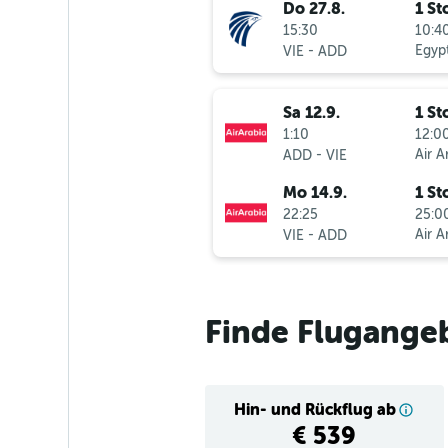
Do 27.8.
1 St
15:30
10:40
-
Egypt
VIE
ADD
Sa 12.9.
1 St
1:10
12:00
-
Air A
ADD
VIE
Mo 14.9.
1 St
22:25
25:00
-
Air A
VIE
ADD
Finde Flugangeb
Hin- und Rückflug ab
€ 539