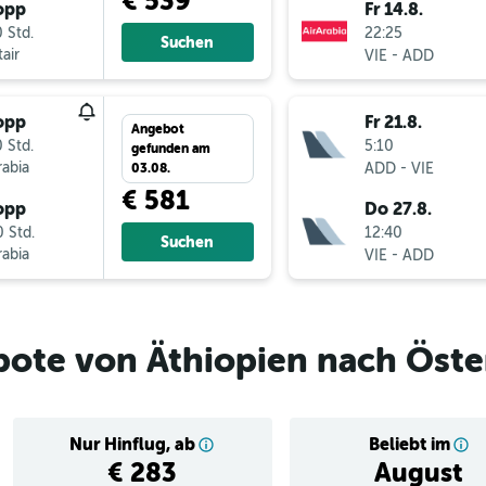
€ 539
opp
Fr 14.8.
 Std.
22:25
Suchen
air
-
VIE
ADD
opp
Fr 21.8.
Angebot
 Std.
5:10
gefunden am
rabia
-
ADD
VIE
03.08.
€ 581
opp
Do 27.8.
 Std.
12:40
Suchen
rabia
-
VIE
ADD
ote von Äthiopien nach Öste
Nur Hinflug, ab
Beliebt im
€ 283
August