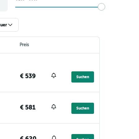
uer
Preis
€ 539
Suchen
€ 581
Suchen
€ 620