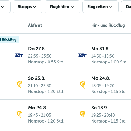
Stopps
Flughäfen
Flugzeiten
Da
Abfahrt
Hin- und Rückflug
d Rückflug
Do 27.8.
Mo 31.8.
22:55
-
23:50
14:50
-
15:50
Nonstop
0:55 Std.
Nonstop
1:00 Std.
So 23.8.
Mo 24.8.
21:10
-
22:30
18:05
-
19:20
Nonstop
1:20 Std.
Nonstop
1:15 Std.
Mo 24.8.
So 13.9.
19:45
-
21:05
19:25
-
20:40
Nonstop
1:20 Std.
Nonstop
1:15 Std.