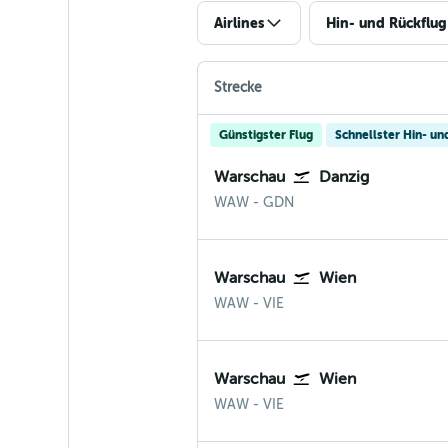
Airlines
Hin- und Rückflug
Strecke
Günstigster Flug
Schnellster Hin- un
Warschau
Danzig
Warschau–Chopin
Danzig
WAW
-
GDN
Warschau
Wien
Warschau–Chopin
Wien-Schwechat
WAW
-
VIE
Warschau
Wien
Warschau–Chopin
Wien-Schwechat
WAW
-
VIE