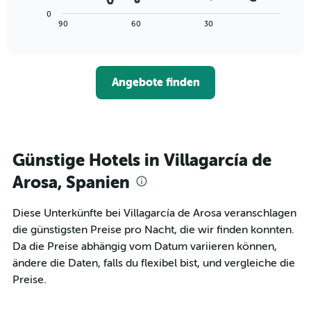
Achse,
Diagramm
letzten
0
die
zeigt,
3
End
90
60
30
die
of
wie
Tagen
interactive
Hotelkategorien
sich
anzeigt.
chart
nach
der
Sternen
Preis
Angebote finden
anzeigt
für
Das
ein
Diagramm
Zimmer
hat
ändert,
1
je
Y-
näher
Günstige Hotels in Villagarcía de
Achse,
das
die
Aufenthaltsdatum
Arosa, Spanien
den
rückt.
durchschnittlichen
Das
Diese Unterkünfte bei Villagarcía de Arosa veranschlagen
Zimmerpreis
Diagramm
an
die günstigsten Preise pro Nacht, die wir finden konnten.
hat
diesem
1
Da die Preise abhängig vom Datum variieren können,
Wochenende
X-
ändere die Daten, falls du flexibel bist, und vergleiche die
anzeigt,
Achse,
Preise.
der
die
in
die
den
Anzahl