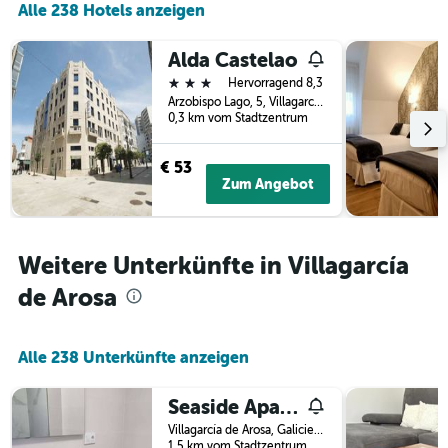
Alle 238 Hotels anzeigen
letzten
der
3
Tage
Tagen
vor
Alda Castelao
gefunden
dem
3 Sterne
Hervorragend 8,3
wurde.
Aufenthalt
Arzobispo Lago, 5, Villagarcía de Arosa, Galicien, Spanien
anzeigt
0,3 km vom Stadtzentrum
Das
Diagramm
€ 53
hat
Zum Angebot
1
Y-
Achse,
die
Weitere Unterkünfte in Villagarcía
den
durchschnittlichen
de Arosa
Zimmerpreis
anzeigt
Alle 238 Unterkünfte anzeigen
Seaside Apartment Sleeps 6 with Balcony
Villagarcía de Arosa, Galicien, Spanien
1,5 km vom Stadtzentrum