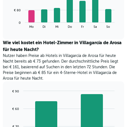
X-
7
Achse,
bars.
€ 80
die
die
Das
Monate
0
folgende
End
anzeigt.
Mo
Di
Mi
Do
Fr
Sa
So
of
Diagramm
Das
interactive
zeigt
chart
Diagramm
den
Wie viel kostet ein Hotel-Zimmer in Villagarcía de Arosa
hat
durchschnittlichen
1
für heute Nacht?
Preis
Y-
Nutzer haben Preise ab Hotels in Villagarcía de Arosa für heute
eines
Achse,
Nacht bereits ab € 73 gefunden. Der durchschnittliche Preis liegt
Zimmers
die
bei € 161, basierend auf Suchen in den letzten 72 Stunden. Die
für
den
Preise beginnen ab € 85 für ein 4-Sterne-Hotel in Villagarcía de
den
durchschnittlichen
Arosa für heute Nacht.
jeweiligen
Zimmerpreis
Wochentag.
anzeigt.
Das
€ 90
Diagramm
Bar
Chart
hat
graphic.
chart
with
1
€ 60
2
X-
bars.
Achse,
die
Das
€ 30