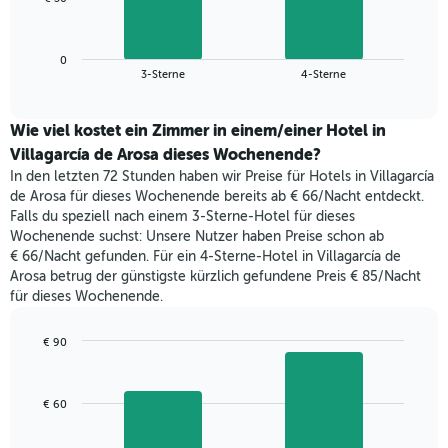
die
folgende
Wochentage
Diagramm
anzeigt.
zeigt
Das
0
den
End
3-Sterne
4-Sterne
Diagramm
of
durchschnittlichen
hat
interactive
Zimmerpreis,
chart
1
der
Wie viel kostet ein Zimmer in einem/einer Hotel in
Y-
für
Villagarcía de Arosa dieses Wochenende?
Achse,
heute
die
In den letzten 72 Stunden haben wir Preise für Hotels in Villagarcía
Nacht
den
de Arosa für dieses Wochenende bereits ab € 66/Nacht entdeckt.
in
durchschnittlichen
Falls du speziell nach einem 3-Sterne-Hotel für dieses
den
Zimmerpreis
Wochenende suchst: Unsere Nutzer haben Preise schon ab
letzten
anzeigt.
€ 66/Nacht gefunden. Für ein 4-Sterne-Hotel in Villagarcía de
3
Arosa betrug der günstigste kürzlich gefundene Preis € 85/Nacht
Tagen
für dieses Wochenende.
gefunden
wurde,
aggregiert
€ 90
nach
Bar
Chart
Sternebewertung.
graphic.
chart
with
Das
€ 60
2
Diagramm
bars.
hat