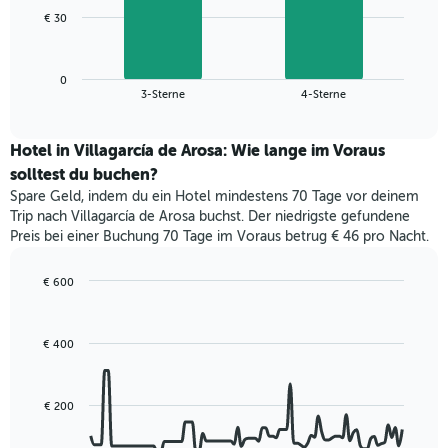
1
Das
€ 30
X-
folgende
Achse,
Diagramm
die
zeigt
die
0
den
End
3-Sterne
4-Sterne
Hotelkategorien
of
durchschnittlichen
nach
interactive
Zimmerpreis
chart
Sternen
für
Hotel in Villagarcía de Arosa: Wie lange im Voraus
anzeigt
dieses
solltest du buchen?
Das
Wochenende
Diagramm
Spare Geld, indem du ein Hotel mindestens 70 Tage vor deinem
in
hat
Trip nach Villagarcía de Arosa buchst. Der niedrigste gefundene
den
1
Preis bei einer Buchung 70 Tage im Voraus betrug € 46 pro Nacht.
letzten
Y-
3
Achse,
Tagen,
€ 600
die
aggregiert
Line
Chart
den
graphic.
chart
nach
durchschnittlichen
with
Sternebewertung.
Zimmerpreis
€ 400
90
Das
für
data
Diagramm
points.
heute
hat
Nacht
€ 200
1
Das
in
X-
folgende
den