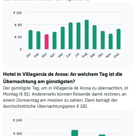
€ 120
Bar
Chart
graphic.
chart
€ 80
with
12
€ 40
bars.
Das
0
Nov
Jän
Apr
Jul
Okt
Mrz
Jun
Sep
Dez
Feb
Mai
Aug
folgende
End
of
Diagramm
interactive
zeigt
chart
den
Hotel in Villagarcía de Arosa: An welchem Tag ist die
durchschnittlichen
Übernachtung am günstigsten?
Zimmerpreis
Der günstigste Tag, um in Villagarcía de Arosa zu übernachten, ist
im
Montag (€ 81). Andererseits können Reisende damit rechnen, an
jeweiligen
einem Donnerstag am meisten zu zahlen. Dann beträgt der
Monat
durchschnittliche Übernachtungspreis € 182.
an.
Das
Diagramm
€ 240
hat
Bar
Chart
1
graphic.
chart
€ 160
with