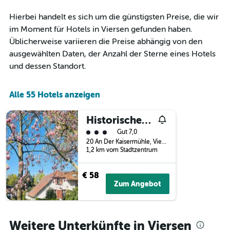
Diagramm
hat
Hierbei handelt es sich um die günstigsten Preise, die wir
1
im Moment für Hotels in Viersen gefunden haben.
X-
Achse,
Üblicherweise variieren die Preise abhängig von den
die
ausgewählten Daten, der Anzahl der Sterne eines Hotels
die
und dessen Standort.
Wochentage
anzeigt.
Das
Alle 55 Hotels anzeigen
Diagramm
hat
1
Historischer Gasthof Kaisermühle - Hotel & Restaurant Viersen Zentrum
Y-
Bewertungskategorie 3
Gut 7,0
Achse,
20 An Der Kaisermühle, Viersen, Nordrhein-Westfalen, Deutschland
die
1,2 km vom Stadtzentrum
den
durchschnittlichen
€ 58
Zimmerpreis
Zum Angebot
anzeigt.
Weitere Unterkünfte in Viersen