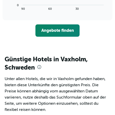
die
Diagramm
Wochentage
0
zeigt,
End
90
60
30
anzeigt.
of
wie
interactive
Das
sich
chart
Diagramm
der
hat
Preis
1
Angebote finden
für
Y-
ein
Achse,
Zimmer
die
ändert,
den
je
durchschnittlichen
näher
Günstige Hotels in Vaxholm,
Zimmerpreis
das
anzeigt.
Aufenthaltsdatum
Schweden
rückt.
Das
Unter allen Hotels, die wir in Vaxholm gefunden haben,
Diagramm
bieten diese Unterkünfte den günstigsten Preis. Die
hat
1
Preise können abhängig vom ausgewählten Datum
X-
variieren, nutze deshalb das Suchformular oben auf der
Achse,
Seite, um weitere Optionen einzusehen, solltest du
die
flexibel reisen können.
die
Anzahl