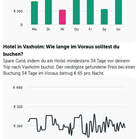
X-
7
Achse,
bars.
€ 100
die
die
Das
Monate
0
folgende
End
anzeigt.
Mo
Di
Mi
Do
Fr
Sa
So
of
Diagramm
Das
interactive
zeigt
chart
Diagramm
den
Hotel in Vaxholm: Wie lange im Voraus solltest du
hat
durchschnittlichen
1
buchen?
Preis
Y-
Spare Geld, indem du ein Hotel mindestens 34 Tage vor deinem
eines
Achse,
Trip nach Vaxholm buchst. Der niedrigste gefundene Preis bei einer
Zimmers
die
Buchung 34 Tage im Voraus betrug € 65 pro Nacht.
für
den
den
durchschnittlichen
jeweiligen
€ 480
Zimmerpreis
Wochentag.
Line
Chart
anzeigt.
Das
graphic.
chart
with
Diagramm
€ 320
90
hat
data
1
points.
X-
€ 160
Achse,
Das
die
folgende