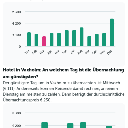
€ 300
Bar
Chart
graphic.
chart
€ 200
with
12
€ 100
bars.
Das
0
Nov
Mrz
Jun
Sep
Dez
Jän
Apr
Jul
Okt
Feb
Mai
Aug
folgende
End
of
Diagramm
interactive
zeigt
chart
den
Hotel in Vaxholm: An welchem Tag ist die Übernachtung
durchschnittlichen
am günstigsten?
Zimmerpreis
Der günstigste Tag, um in Vaxholm zu übernachten, ist Mittwoch
im
(€ 111). Andererseits können Reisende damit rechnen, an einem
jeweiligen
Dienstag am meisten zu zahlen. Dann beträgt der durchschnittliche
Monat
Übernachtungspreis € 230.
an.
Das
Diagramm
€ 300
hat
Bar
Chart
1
graphic.
chart
€ 200
with