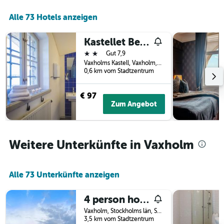
der
Alle 73 Hotels anzeigen
Tage
vor
dem
Kastellet Bed & Breakfast
Aufenthalt
2 Sterne
Gut 7,9
anzeigt
Vaxholms Kastell, Vaxholm, Stockholms län, Schweden
Das
0,6 km vom Stadtzentrum
Diagramm
hat
1
€ 97
Y-
Zum Angebot
Achse,
die
den
durchschnittlichen
Weitere Unterkünfte in Vaxholm
Zimmerpreis
anzeigt
Alle 73 Unterkünfte anzeigen
4 person holiday home in Vaxholm
Vaxholm, Stockholms län, Schweden
3,5 km vom Stadtzentrum