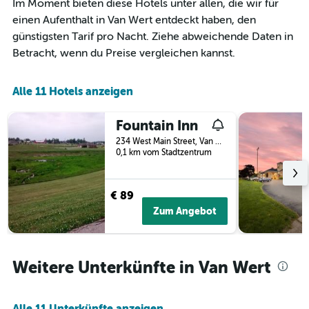
X-
Im Moment bieten diese Hotels unter allen, die wir für
Achse,
einen Aufenthalt in Van Wert entdeckt haben, den
die
günstigsten Tarif pro Nacht. Ziehe abweichende Daten in
die
Betracht, wenn du Preise vergleichen kannst.
Monate
anzeigt.
Das
Alle 11 Hotels anzeigen
Diagramm
hat
1
Fountain Inn
Y-
234 West Main Street, Van Wert, OH, USA
Achse,
0,1 km vom Stadtzentrum
die
den
durchschnittlichen
€ 89
Zimmerpreis
anzeigt.
Zum Angebot
Weitere Unterkünfte in Van Wert
Alle 11 Unterkünfte anzeigen