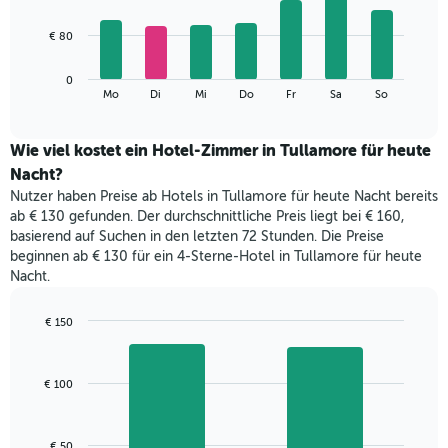
X-
7
Achse,
bars.
€ 80
die
die
Das
Monate
0
folgende
End
anzeigt.
Mo
Di
Mi
Do
Fr
Sa
So
of
Diagramm
Das
interactive
zeigt
chart
Diagramm
den
Wie viel kostet ein Hotel-Zimmer in Tullamore für heute
hat
durchschnittlichen
1
Nacht?
Preis
Y-
Nutzer haben Preise ab Hotels in Tullamore für heute Nacht bereits
eines
Achse,
ab € 130 gefunden. Der durchschnittliche Preis liegt bei € 160,
Zimmers
die
basierend auf Suchen in den letzten 72 Stunden. Die Preise
für
den
beginnen ab € 130 für ein 4-Sterne-Hotel in Tullamore für heute
den
durchschnittlichen
Nacht.
jeweiligen
Zimmerpreis
Wochentag.
anzeigt.
Das
€ 150
Diagramm
Bar
Chart
hat
graphic.
chart
with
1
€ 100
2
X-
bars.
Achse,
die
Das
€ 50