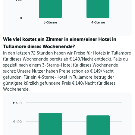
die
folgende
Wochentage
Diagramm
anzeigt.
zeigt
Das
0
den
End
3-Sterne
4-Sterne
Diagramm
of
durchschnittlichen
hat
interactive
Zimmerpreis,
chart
1
der
Wie viel kostet ein Zimmer in einem/einer Hotel in
Y-
für
Tullamore dieses Wochenende?
Achse,
heute
die
In den letzten 72 Stunden haben wir Preise für Hotels in Tullamore
Nacht
den
für dieses Wochenende bereits ab € 140/Nacht entdeckt. Falls du
in
durchschnittlichen
speziell nach einem 3-Sterne-Hotel für dieses Wochenende
den
Zimmerpreis
suchst: Unsere Nutzer haben Preise schon ab € 149/Nacht
letzten
anzeigt.
gefunden. Für ein 4-Sterne-Hotel in Tullamore betrug der
3
günstigste kürzlich gefundene Preis € 140/Nacht für dieses
Tagen
Wochenende.
gefunden
wurde,
aggregiert
€ 180
nach
Bar
Chart
Sternebewertung.
graphic.
chart
with
Das
€ 120
2
Diagramm
bars.
hat