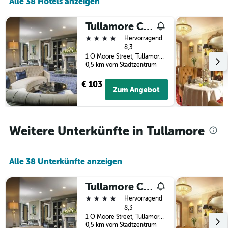
Alle 38 Hotels anzeigen
letzten
der
3
Tage
Tullamore Court Hotel
Tagen
vor
gefunden
4 Sterne
dem
Hervorragend
wurde.
Aufenthalt
8,3
1 O Moore Street, Tullamore, Irland
anzeigt
0,5 km vom Stadtzentrum
Das
Diagramm
€ 103
hat
Zum Angebot
1
Y-
Achse,
die
Weitere Unterkünfte in Tullamore
den
durchschnittlichen
Zimmerpreis
Alle 38 Unterkünfte anzeigen
anzeigt
Tullamore Court Hotel
4 Sterne
Hervorragend
8,3
1 O Moore Street, Tullamore, Irland
0,5 km vom Stadtzentrum