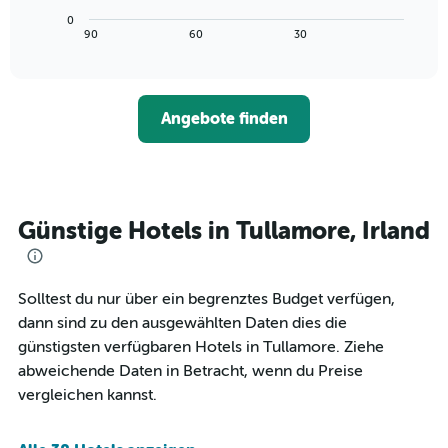
Achse,
Diagramm
letzten
0
die
zeigt,
3
End
90
60
30
die
of
wie
Tagen
interactive
Hotelkategorien
sich
anzeigt.
chart
nach
der
Sternen
Preis
Angebote finden
anzeigt
für
Das
ein
Diagramm
Zimmer
hat
ändert,
1
je
Y-
näher
Günstige Hotels in Tullamore, Irland
Achse,
das
die
Aufenthaltsdatum
den
rückt.
durchschnittlichen
Das
Solltest du nur über ein begrenztes Budget verfügen,
Zimmerpreis
Diagramm
dann sind zu den ausgewählten Daten dies die
an
hat
günstigsten verfügbaren Hotels in Tullamore. Ziehe
diesem
1
Wochenende
abweichende Daten in Betracht, wenn du Preise
X-
anzeigt,
Achse,
vergleichen kannst.
der
die
in
die
den
Anzahl