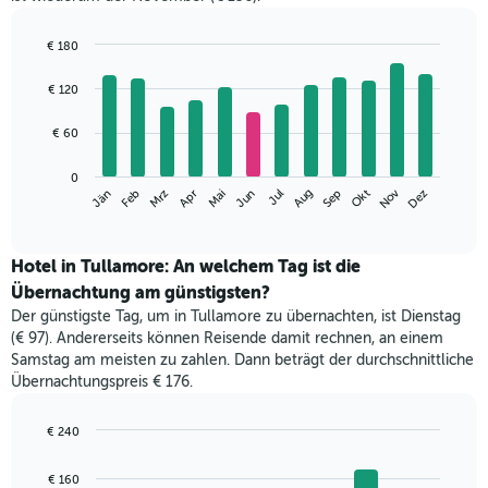
€ 180
Bar
Chart
graphic.
chart
€ 120
with
12
€ 60
bars.
Das
0
Nov
Jän
Apr
Jul
Okt
Mrz
Jun
Sep
Dez
Feb
Mai
Aug
folgende
End
of
Diagramm
interactive
zeigt
chart
den
Hotel in Tullamore: An welchem Tag ist die
durchschnittlichen
Übernachtung am günstigsten?
Zimmerpreis
Der günstigste Tag, um in Tullamore zu übernachten, ist Dienstag
im
(€ 97). Andererseits können Reisende damit rechnen, an einem
jeweiligen
Samstag am meisten zu zahlen. Dann beträgt der durchschnittliche
Monat
Übernachtungspreis € 176.
an.
Das
Diagramm
€ 240
hat
Bar
Chart
1
graphic.
chart
€ 160
with