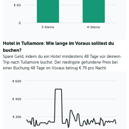
1
Das
€ 60
X-
folgende
Achse,
Diagramm
die
zeigt
die
0
den
End
3-Sterne
4-Sterne
Hotelkategorien
of
durchschnittlichen
nach
interactive
Zimmerpreis
chart
Sternen
für
Hotel in Tullamore: Wie lange im Voraus solltest du
anzeigt
dieses
buchen?
Das
Wochenende
Diagramm
Spare Geld, indem du ein Hotel mindestens 48 Tage vor deinem
in
hat
Trip nach Tullamore buchst. Der niedrigste gefundene Preis bei
den
1
einer Buchung 48 Tage im Voraus betrug € 79 pro Nacht.
letzten
Y-
3
Achse,
Tagen,
€ 600
die
aggregiert
Line
Chart
den
graphic.
chart
nach
durchschnittlichen
with
Sternebewertung.
Zimmerpreis
€ 400
90
Das
für
data
Diagramm
points.
heute
hat
Nacht
€ 200
1
Das
in
X-
folgende
den