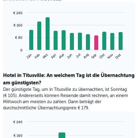
€ 240
Bar
Chart
graphic.
chart
€ 160
with
12
€ 80
bars.
Das
0
Nov
Mrz
Jun
Sep
Dez
Jän
Apr
Jul
Okt
Feb
Mai
Aug
folgende
End
of
Diagramm
interactive
zeigt
chart
den
Hotel in Titusville: An welchem Tag ist die Übernachtung
durchschnittlichen
am günstigsten?
Zimmerpreis
Der günstigste Tag, um in Titusville zu übernachten, ist Sonntag
im
(€ 105). Andererseits können Reisende damit rechnen, an einem
jeweiligen
Mittwoch am meisten zu zahlen. Dann beträgt der
Monat
durchschnittliche Übernachtungspreis € 179.
an.
Das
Diagramm
€ 240
hat
Bar
Chart
1
graphic.
chart
€ 160
with