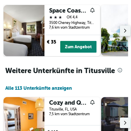
der
Space Coast Hotel Titusville-Kennedy Space Center
Tage
vor
3 Sterne
OK 4,4
dem
3500 Cheney Highway, Titusville, FL, USA
Aufenthalt
7,6 km vom Stadtzentrum
anzeigt
Das
€ 35
Diagramm
Zum Angebot
hat
1
Y-
Achse,
Weitere Unterkünfte in Titusville
die
den
durchschnittlichen
Alle 113 Unterkünfte anzeigen
Zimmerpreis
anzeigt
Cozy and Quiet Space Stay Near Titusville, FL
Titusville, FL, USA
7,5 km vom Stadtzentrum