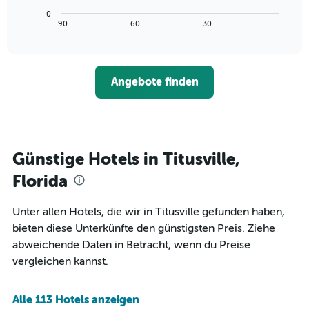
die
Diagramm
Wochentage
0
zeigt,
End
90
60
30
anzeigt.
of
wie
interactive
Das
sich
chart
Diagramm
der
hat
Preis
1
Angebote finden
für
Y-
ein
Achse,
Zimmer
die
ändert,
den
je
durchschnittlichen
näher
Günstige Hotels in Titusville,
Zimmerpreis
das
anzeigt.
Aufenthaltsdatum
Florida
rückt.
Das
Unter allen Hotels, die wir in Titusville gefunden haben,
Diagramm
bieten diese Unterkünfte den günstigsten Preis. Ziehe
hat
1
abweichende Daten in Betracht, wenn du Preise
X-
vergleichen kannst.
Achse,
die
die
Alle 113 Hotels anzeigen
Anzahl