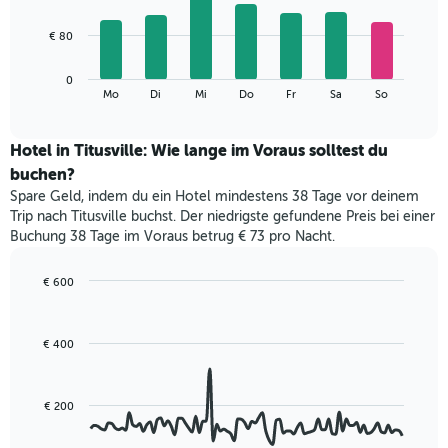
X-
7
Achse,
bars.
€ 80
die
die
Das
Monate
0
folgende
End
anzeigt.
Mo
Di
Mi
Do
Fr
Sa
So
of
Diagramm
Das
interactive
zeigt
chart
Diagramm
den
Hotel in Titusville: Wie lange im Voraus solltest du
hat
durchschnittlichen
1
buchen?
Preis
Y-
Spare Geld, indem du ein Hotel mindestens 38 Tage vor deinem
eines
Achse,
Trip nach Titusville buchst. Der niedrigste gefundene Preis bei einer
Zimmers
die
Buchung 38 Tage im Voraus betrug € 73 pro Nacht.
für
den
den
durchschnittlichen
jeweiligen
€ 600
Zimmerpreis
Wochentag.
Line
Chart
anzeigt.
Das
graphic.
chart
with
Diagramm
€ 400
90
hat
data
1
points.
X-
€ 200
Achse,
Das
die
folgende