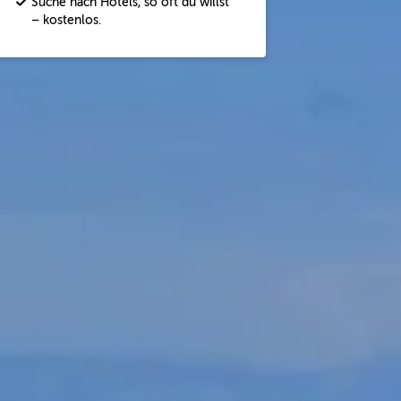
Suche nach Hotels, so oft du willst
– kostenlos.