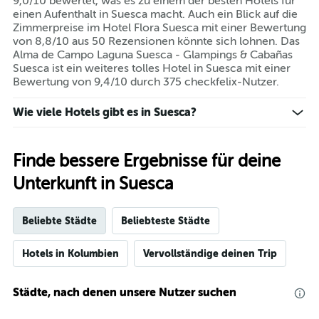
9,0/10 bewertet, was es zu einem der besten Hotels für
durchschnittlichen
einen Aufenthalt in Suesca macht. Auch ein Blick auf die
Zimmerpreis
Zimmerpreise im Hotel Flora Suesca mit einer Bewertung
für
von 8,8/10 aus 50 Rezensionen könnte sich lohnen. Das
heute
Alma de Campo Laguna Suesca - Glampings & Cabañas
Nacht
Suesca ist ein weiteres tolles Hotel in Suesca mit einer
in
Bewertung von 9,4/10 durch 375 checkfelix-Nutzer.
den
letzten
Wie viele Hotels gibt es in Suesca?
3
Tagen
anzeigt.
Finde bessere Ergebnisse für deine
Unterkunft in Suesca
Beliebte Städte
Beliebteste Städte
Hotels in Kolumbien
Vervollständige deinen Trip
Städte, nach denen unsere Nutzer suchen