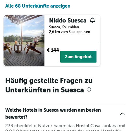
wurde,
Alle 68 Unterkünfte anzeigen
aggregiert
nach
Sternebewertung.
Niddo Suesca
Das
Suesca, Kolumbien
Diagramm
2,6 km vom Stadtzentrum
hat
1
X-
€ 144
Achse,
Zum Angebot
die
die
Hotelkategorien
nach
Häufig gestellte Fragen zu
Sternen
anzeigt
Unterkünften in Suesca
Das
Diagramm
hat
1
Welche Hotels in Suesca wurden am besten
Y-
bewertet?
Achse,
die
233 checkfelix-Nutzer haben das Hostal Casa Lantana mit
den