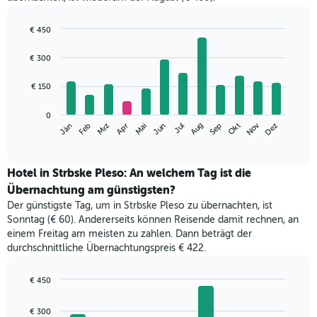
€ 450
Bar
Chart
graphic.
chart
€ 300
with
12
€ 150
bars.
Das
0
Nov
Jän
Apr
Jul
Okt
Mrz
Jun
Sep
Dez
Feb
Mai
Aug
folgende
End
of
Diagramm
interactive
zeigt
chart
den
Hotel in Strbske Pleso: An welchem Tag ist die
durchschnittlichen
Übernachtung am günstigsten?
Zimmerpreis
Der günstigste Tag, um in Strbske Pleso zu übernachten, ist
im
Sonntag (€ 60). Andererseits können Reisende damit rechnen, an
jeweiligen
einem Freitag am meisten zu zahlen. Dann beträgt der
Monat
durchschnittliche Übernachtungspreis € 422.
an.
Das
Diagramm
€ 450
hat
Bar
Chart
1
graphic.
chart
€ 300
with