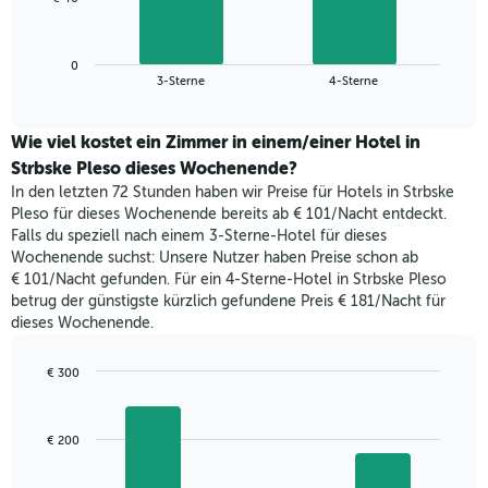
die
folgende
Wochentage
Diagramm
anzeigt.
zeigt
Das
0
den
End
3-Sterne
4-Sterne
Diagramm
of
durchschnittlichen
hat
interactive
Zimmerpreis,
chart
1
der
Wie viel kostet ein Zimmer in einem/einer Hotel in
Y-
für
Strbske Pleso dieses Wochenende?
Achse,
heute
die
In den letzten 72 Stunden haben wir Preise für Hotels in Strbske
Nacht
den
Pleso für dieses Wochenende bereits ab € 101/Nacht entdeckt.
in
durchschnittlichen
Falls du speziell nach einem 3-Sterne-Hotel für dieses
den
Zimmerpreis
Wochenende suchst: Unsere Nutzer haben Preise schon ab
letzten
anzeigt.
€ 101/Nacht gefunden. Für ein 4-Sterne-Hotel in Strbske Pleso
3
betrug der günstigste kürzlich gefundene Preis € 181/Nacht für
Tagen
dieses Wochenende.
gefunden
wurde,
aggregiert
€ 300
nach
Bar
Chart
Sternebewertung.
graphic.
chart
with
Das
€ 200
3
Diagramm
bars.
hat