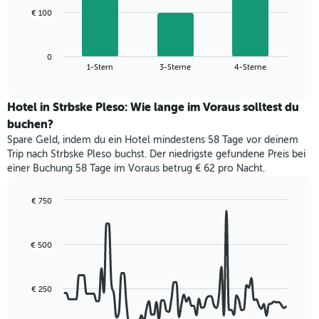
1
Das
€ 100
X-
folgende
Achse,
Diagramm
die
zeigt
die
0
den
End
1-Stern
3-Sterne
4-Sterne
Hotelkategorien
of
durchschnittlichen
nach
interactive
Zimmerpreis
chart
Sternen
für
Hotel in Strbske Pleso: Wie lange im Voraus solltest du
anzeigt
dieses
buchen?
Das
Wochenende
Diagramm
Spare Geld, indem du ein Hotel mindestens 58 Tage vor deinem
in
hat
Trip nach Strbske Pleso buchst. Der niedrigste gefundene Preis bei
den
1
einer Buchung 58 Tage im Voraus betrug € 62 pro Nacht.
letzten
Y-
3
Achse,
Tagen,
€ 750
die
aggregiert
Line
Chart
den
graphic.
chart
nach
durchschnittlichen
with
Sternebewertung.
Zimmerpreis
€ 500
90
Das
für
data
Diagramm
points.
heute
hat
Nacht
€ 250
1
Das
in
X-
folgende
den