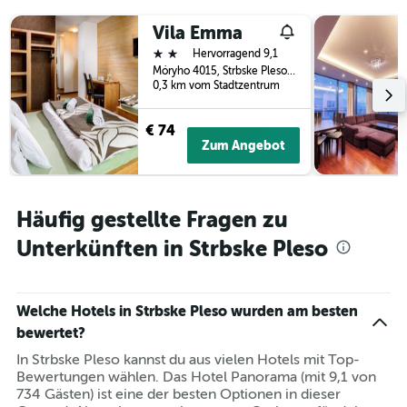
letzten
der
3
Vila Emma
Tage
Tagen
vor
2 Sterne
Hervorragend 9,1
gefunden
dem
Móryho 4015, Strbske Pleso, Slowakei
wurde.
Aufenthalt
0,3 km vom Stadtzentrum
anzeigt
Das
€ 74
Diagramm
Zum Angebot
hat
1
Y-
Achse,
Häufig gestellte Fragen zu
die
den
Unterkünften in Strbske Pleso
durchschnittlichen
Zimmerpreis
anzeigt
Welche Hotels in Strbske Pleso wurden am besten
bewertet?
In Strbske Pleso kannst du aus vielen Hotels mit Top-
Bewertungen wählen. Das Hotel Panorama (mit 9,1 von
734 Gästen) ist eine der besten Optionen in dieser