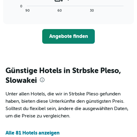
Achse,
Diagramm
letzten
0
die
zeigt,
3
End
90
60
30
die
of
wie
Tagen
interactive
Hotelkategorien
sich
anzeigt.
chart
nach
der
Sternen
Preis
Angebote finden
anzeigt
für
Das
ein
Diagramm
Zimmer
hat
ändert,
1
je
Y-
näher
Günstige Hotels in Strbske Pleso,
Achse,
das
die
Aufenthaltsdatum
Slowakei
den
rückt.
durchschnittlichen
Das
Unter allen Hotels, die wir in Strbske Pleso gefunden
Zimmerpreis
Diagramm
an
haben, bieten diese Unterkünfte den günstigsten Preis.
hat
diesem
1
Solltest du flexibel sein, ändere die ausgewählten Daten,
Wochenende
X-
um die Preise zu vergleichen.
anzeigt,
Achse,
der
die
in
die
Alle 81 Hotels anzeigen
den
Anzahl