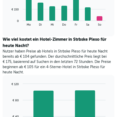
X-
7
Achse,
bars.
€ 150
die
die
Das
Monate
0
folgende
End
anzeigt.
Mo
Di
Mi
Do
Fr
Sa
So
of
Diagramm
Das
interactive
zeigt
chart
Diagramm
den
Wie viel kostet ein Hotel-Zimmer in Strbske Pleso für
hat
durchschnittlichen
1
heute Nacht?
Preis
Y-
Nutzer haben Preise ab Hotels in Strbske Pleso für heute Nacht
eines
Achse,
bereits ab € 104 gefunden. Der durchschnittliche Preis liegt bei
Zimmers
die
€ 175, basierend auf Suchen in den letzten 72 Stunden. Die Preise
für
den
beginnen ab € 105 für ein 4-Sterne-Hotel in Strbske Pleso für
den
durchschnittlichen
heute Nacht.
jeweiligen
Zimmerpreis
Wochentag.
anzeigt.
Das
€ 120
Diagramm
Bar
Chart
hat
graphic.
chart
with
1
€ 80
2
X-
bars.
Achse,
die
Das
€ 40