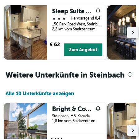
der
Sleep Suite Motel
Tage
vor
3 Sterne
Hervorragend 8,4
dem
150 Park Road West, Steinbach, MB, Kanada
Aufenthalt
2,2 km vom Stadtzentrum
anzeigt
Das
€ 62
Diagramm
Zum Angebot
hat
1
Y-
Achse,
Weitere Unterkünfte in Steinbach
die
den
durchschnittlichen
Alle 10 Unterkünfte anzeigen
Zimmerpreis
anzeigt
Bright & Convenient b/w 2 Parks
Steinbach, MB, Kanada
1,8 km vom Stadtzentrum