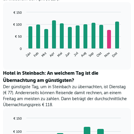
€ 150
Bar
Chart
graphic.
chart
€ 100
with
12
€ 50
bars.
Das
0
Nov
Mrz
Jun
Sep
Dez
Jän
Apr
Jul
Okt
Feb
Mai
Aug
folgende
End
of
Diagramm
interactive
zeigt
chart
den
Hotel in Steinbach: An welchem Tag ist die
durchschnittlichen
Übernachtung am günstigsten?
Zimmerpreis
Der günstigste Tag, um in Steinbach zu übernachten, ist Dienstag
im
(€ 77). Andererseits können Reisende damit rechnen, an einem
jeweiligen
Freitag am meisten zu zahlen. Dann beträgt der durchschnittliche
Monat
Übernachtungspreis € 118.
an.
Das
Diagramm
€ 150
hat
Bar
Chart
1
graphic.
chart
€ 100
with