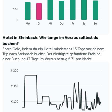
X-
7
Achse,
bars.
€ 50
die
die
Das
Monate
0
folgende
End
anzeigt.
Mo
Di
Mi
Do
Fr
Sa
So
of
Diagramm
Das
interactive
zeigt
chart
Diagramm
den
Hotel in Steinbach: Wie lange im Voraus solltest du
hat
durchschnittlichen
1
buchen?
Preis
Y-
Spare Geld, indem du ein Hotel mindestens 13 Tage vor deinem
eines
Achse,
Trip nach Steinbach buchst. Der niedrigste gefundene Preis bei
Zimmers
die
einer Buchung 13 Tage im Voraus betrug € 71 pro Nacht.
für
den
den
durchschnittlichen
jeweiligen
€ 200
Zimmerpreis
Wochentag.
Line
Chart
anzeigt.
Das
graphic.
chart
with
Diagramm
€ 150
90
hat
data
1
points.
X-
€ 100
Achse,
Das
die
folgende