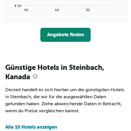
die
Diagramm
Wochentage
€ 50
zeigt,
End
90
60
30
anzeigt.
of
wie
interactive
Das
sich
chart
Diagramm
der
hat
Preis
1
Angebote finden
für
Y-
ein
Achse,
Zimmer
die
ändert,
den
je
durchschnittlichen
näher
Günstige Hotels in Steinbach,
Zimmerpreis
das
anzeigt.
Aufenthaltsdatum
Kanada
rückt.
Das
Derzeit handelt es sich hierbei um die günstigsten Hotels
Diagramm
in Steinbach, die wir für die ausgewählten Daten
hat
1
gefunden haben. Ziehe abweichende Daten in Betracht,
X-
wenn du Preise vergleichen kannst.
Achse,
die
die
Alle 10 Hotels anzeigen
Anzahl