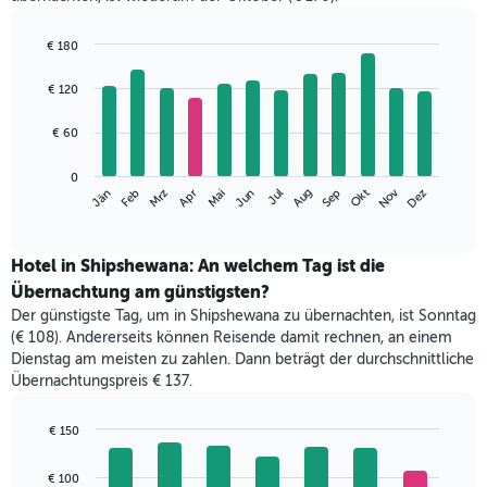
€ 180
Bar
Chart
graphic.
chart
€ 120
with
12
€ 60
bars.
Das
0
Nov
Jän
Apr
Jul
Okt
Mrz
Jun
Sep
Dez
Feb
Mai
Aug
folgende
End
of
Diagramm
interactive
zeigt
chart
den
Hotel in Shipshewana: An welchem Tag ist die
durchschnittlichen
Übernachtung am günstigsten?
Zimmerpreis
Der günstigste Tag, um in Shipshewana zu übernachten, ist Sonntag
im
(€ 108). Andererseits können Reisende damit rechnen, an einem
jeweiligen
Dienstag am meisten zu zahlen. Dann beträgt der durchschnittliche
Monat
Übernachtungspreis € 137.
an.
Das
Diagramm
€ 150
hat
Bar
Chart
1
graphic.
chart
€ 100
with