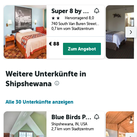
der
Super 8 by Wyndham Shipshewana
Tage
vor
2 Sterne
Hervorragend 8,0
dem
740 South Van Buren Street, Shipshewana, IN, USA
Aufenthalt
0,7 km vom Stadtzentrum
anzeigt
Das
€ 88
Diagramm
Zum Angebot
hat
1
Y-
Achse,
Weitere Unterkünfte in
die
den
Shipshewana
durchschnittlichen
Zimmerpreis
anzeigt
Alle 30 Unterkünfte anzeigen
Blue Birds Perch Stunning Home On Privat
Shipshewana, IN, USA
2,7 km vom Stadtzentrum