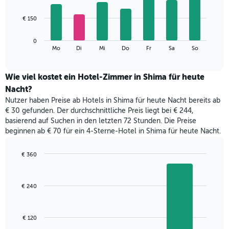
X-
7
Achse,
bars.
€ 150
die
die
Das
Monate
0
folgende
End
anzeigt.
Mo
Di
Mi
Do
Fr
Sa
So
of
Diagramm
Das
interactive
zeigt
chart
Diagramm
den
Wie viel kostet ein Hotel-Zimmer in Shima für heute
hat
durchschnittlichen
1
Nacht?
Preis
Y-
Nutzer haben Preise ab Hotels in Shima für heute Nacht bereits ab
eines
Achse,
€ 30 gefunden. Der durchschnittliche Preis liegt bei € 244,
Zimmers
die
basierend auf Suchen in den letzten 72 Stunden. Die Preise
für
den
beginnen ab € 70 für ein 4-Sterne-Hotel in Shima für heute Nacht.
den
durchschnittlichen
jeweiligen
Zimmerpreis
Wochentag.
€ 360
anzeigt.
Das
Bar
Chart
Diagramm
graphic.
chart
with
hat
€ 240
3
1
bars.
X-
Achse,
Das
€ 120
die
folgende