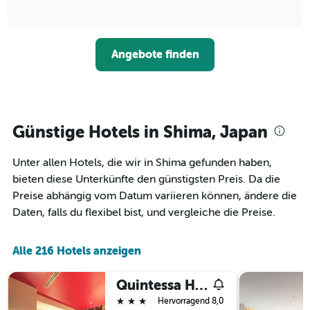
die
of
wie
3
interactive
Hotelkategorien
sich
Tagen
chart
nach
der
anzeigt.
Sternen
Preis
Angebote finden
anzeigt
für
Das
ein
Diagramm
Zimmer
hat
ändert,
1
je
Y-
näher
Günstige Hotels in Shima, Japan
Achse,
das
die
Aufenthaltsdatum
den
Unter allen Hotels, die wir in Shima gefunden haben,
rückt.
durchschnittlichen
Das
bieten diese Unterkünfte den günstigsten Preis. Da die
Zimmerpreis
Diagramm
Preise abhängig vom Datum variieren können, ändere die
an
hat
Daten, falls du flexibel bist, und vergleiche die Preise.
diesem
1
Wochenende
X-
anzeigt,
Achse,
Alle 216 Hotels anzeigen
der
die
in
die
den
Anzahl
Quintessa Hotel Iseshima
letzten
der
3 Sterne
Hervorragend 8,0
3
Tage