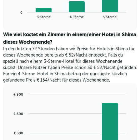
die
Diagramm
Wochentage
zeigt
anzeigt.
0
den
End
3-Sterne
4-Sterne
5-Sterne
Das
of
durchschnittlichen
Diagramm
interactive
Zimmerpreis,
chart
hat
der
Wie viel kostet ein Zimmer in einem/einer Hotel in Shima
1
für
dieses Wochenende?
Y-
heute
Achse,
In den letzten 72 Stunden haben wir Preise für Hotels in Shima für
Nacht
die
dieses Wochenende bereits ab € 52/Nacht entdeckt. Falls du
in
den
speziell nach einem 3-Sterne-Hotel für dieses Wochenende
den
durchschnittlichen
suchst: Unsere Nutzer haben Preise schon ab € 52/Nacht gefunden.
letzten
Zimmerpreis
Für ein 4-Sterne-Hotel in Shima betrug der günstigste kürzlich
3
anzeigt.
gefundene Preis € 154/Nacht für dieses Wochenende.
Tagen
gefunden
wurde,
€ 900
aggregiert
Bar
Chart
nach
graphic.
chart
with
Sternebewertung.
€ 600
3
Das
bars.
Diagramm
hat
Das
€ 300
1
folgende