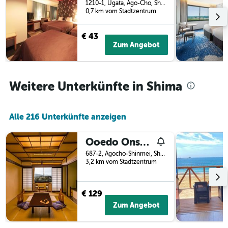
1210-1, Ugata, Ago-Cho, Shima, Japan
Tagen
vor
0,7 km vom Stadtzentrum
gefunden
dem
wurde.
Aufenthalt
€ 43
anzeigt
Zum Angebot
Das
Diagramm
hat
1
Weitere Unterkünfte in Shima
Y-
Achse,
die
den
Alle 216 Unterkünfte anzeigen
durchschnittlichen
Zimmerpreis
Ooedo Onsen Monogatari Premium Shima Saichoraku
anzeigt
687-2, Agocho-Shinmei, Shima, Japan
3,2 km vom Stadtzentrum
€ 129
Zum Angebot