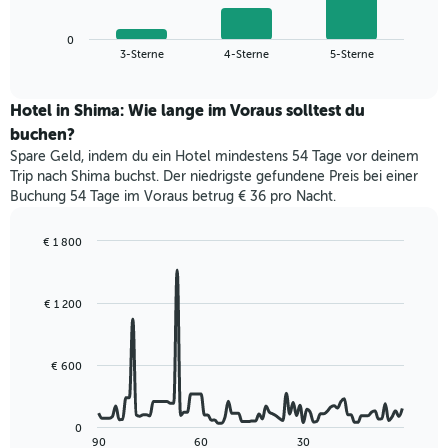
X-
Diagramm
Achse,
zeigt
die
0
den
End
3-Sterne
4-Sterne
5-Sterne
die
of
durchschnittlichen
interactive
Hotelkategorien
Zimmerpreis
chart
nach
für
Hotel in Shima: Wie lange im Voraus solltest du
Sternen
dieses
buchen?
anzeigt
Wochenende
Das
Spare Geld, indem du ein Hotel mindestens 54 Tage vor deinem
in
Diagramm
Trip nach Shima buchst. Der niedrigste gefundene Preis bei einer
den
hat
Buchung 54 Tage im Voraus betrug € 36 pro Nacht.
letzten
1
3
Y-
Tagen,
€ 1 800
Achse,
aggregiert
Line
Chart
die
graphic.
chart
nach
den
with
Sternebewertung.
€ 1 200
durchschnittlichen
90
Das
data
Zimmerpreis
Diagramm
points.
für
hat
heute
€ 600
1
Das
Nacht
X-
folgende
in
Achse,
Diagramm
den
0
die
zeigt,
letzten
End
90
60
30