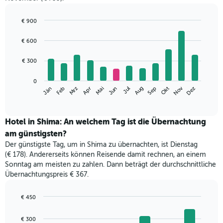
€ 900
Bar
Chart
graphic.
chart
€ 600
with
12
€ 300
bars.
Das
0
Nov
Jän
Feb
Mrz
Apr
Mai
Jun
Jul
Aug
Sep
Okt
Dez
folgende
End
of
Diagramm
interactive
zeigt
chart
den
Hotel in Shima: An welchem Tag ist die Übernachtung
durchschnittlichen
am günstigsten?
Zimmerpreis
Der günstigste Tag, um in Shima zu übernachten, ist Dienstag
im
(€ 178). Andererseits können Reisende damit rechnen, an einem
jeweiligen
Sonntag am meisten zu zahlen. Dann beträgt der durchschnittliche
Monat
Übernachtungspreis € 367.
an.
Das
Diagramm
€ 450
hat
Bar
Chart
1
graphic.
chart
€ 300
with