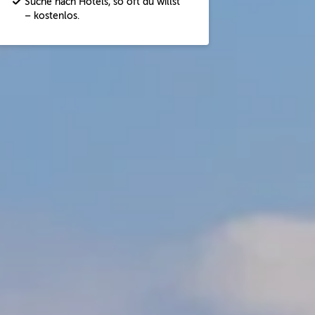
Suche nach Hotels, so oft du willst
– kostenlos.