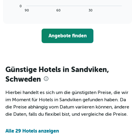
Achse,
Diagramm
letzten
0
die
zeigt,
3
End
90
60
30
die
of
wie
Tagen
interactive
Hotelkategorien
sich
anzeigt.
chart
nach
der
Sternen
Preis
Angebote finden
anzeigt
für
Das
ein
Diagramm
Zimmer
hat
ändert,
1
je
Y-
näher
Günstige Hotels in Sandviken,
Achse,
das
die
Aufenthaltsdatum
Schweden
den
rückt.
durchschnittlichen
Das
Hierbei handelt es sich um die günstigsten Preise, die wir
Zimmerpreis
Diagramm
an
im Moment für Hotels in Sandviken gefunden haben. Da
hat
diesem
1
die Preise abhängig vom Datum variieren können, ändere
Wochenende
X-
die Daten, falls du flexibel bist, und vergleiche die Preise.
anzeigt,
Achse,
der
die
in
die
Alle 29 Hotels anzeigen
den
Anzahl