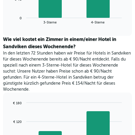
die
folgende
Wochentage
Diagramm
anzeigt.
zeigt
Das
0
den
End
3-Sterne
4-Sterne
Diagramm
of
durchschnittlichen
hat
interactive
Zimmerpreis,
chart
1
der
Wie viel kostet ein Zimmer in einem/einer Hotel in
Y-
für
Sandviken dieses Wochenende?
Achse,
heute
die
In den letzten 72 Stunden haben wir Preise für Hotels in Sandviken
Nacht
den
für dieses Wochenende bereits ab € 90/Nacht entdeckt. Falls du
in
durchschnittlichen
speziell nach einem 3-Sterne-Hotel für dieses Wochenende
den
Zimmerpreis
suchst: Unsere Nutzer haben Preise schon ab € 90/Nacht
letzten
anzeigt.
gefunden. Für ein 4-Sterne-Hotel in Sandviken betrug der
3
günstigste kürzlich gefundene Preis € 154/Nacht für dieses
Tagen
Wochenende.
gefunden
wurde,
aggregiert
€ 180
nach
Bar
Chart
Sternebewertung.
graphic.
chart
with
Das
€ 120
2
Diagramm
bars.
hat