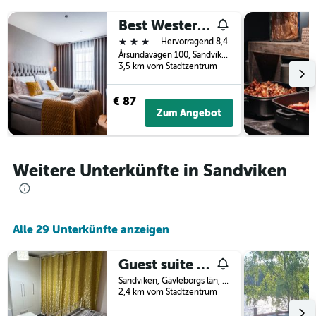
letzten
der
3
Best Western Hedasen
Tage
Tagen
vor
3 Sterne
Hervorragend 8,4
gefunden
dem
Årsundavägen 100, Sandviken, Gävleborgs län, Schweden
wurde.
Aufenthalt
3,5 km vom Stadtzentrum
anzeigt
Das
€ 87
Diagramm
Zum Angebot
hat
1
Y-
Achse,
Weitere Unterkünfte in Sandviken
die
den
durchschnittlichen
Zimmerpreis
anzeigt
Alle 29 Unterkünfte anzeigen
Guest suite Sandviken
Sandviken, Gävleborgs län, Schweden
2,4 km vom Stadtzentrum