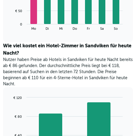
X-
7
Achse,
bars.
€ 50
die
die
Das
Monate
0
folgende
End
anzeigt.
Mo
Di
Mi
Do
Fr
Sa
So
of
Diagramm
Das
interactive
zeigt
chart
Diagramm
den
Wie viel kostet ein Hotel-Zimmer in Sandviken für heute
hat
durchschnittlichen
1
Nacht?
Preis
Y-
Nutzer haben Preise ab Hotels in Sandviken für heute Nacht bereits
eines
Achse,
ab € 86 gefunden. Der durchschnittliche Preis liegt bei € 118,
Zimmers
die
basierend auf Suchen in den letzten 72 Stunden. Die Preise
für
den
beginnen ab € 110 für ein 4-Sterne-Hotel in Sandviken für heute
den
durchschnittlichen
Nacht.
jeweiligen
Zimmerpreis
Wochentag.
anzeigt.
Das
€ 120
Diagramm
Bar
Chart
hat
graphic.
chart
with
1
€ 80
2
X-
bars.
Achse,
die
Das
€ 40