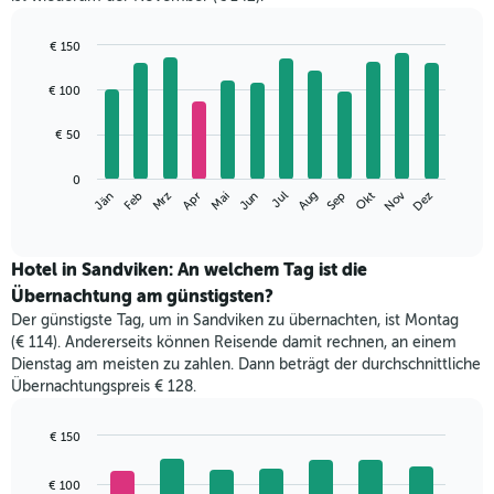
€ 150
Bar
Chart
graphic.
chart
€ 100
with
12
€ 50
bars.
Das
0
Nov
Mrz
Jun
Sep
Dez
Jän
Apr
Jul
Okt
Feb
Mai
Aug
folgende
End
of
Diagramm
interactive
zeigt
chart
den
Hotel in Sandviken: An welchem Tag ist die
durchschnittlichen
Übernachtung am günstigsten?
Zimmerpreis
Der günstigste Tag, um in Sandviken zu übernachten, ist Montag
im
(€ 114). Andererseits können Reisende damit rechnen, an einem
jeweiligen
Dienstag am meisten zu zahlen. Dann beträgt der durchschnittliche
Monat
Übernachtungspreis € 128.
an.
Das
Diagramm
€ 150
hat
Bar
Chart
1
graphic.
chart
€ 100
with