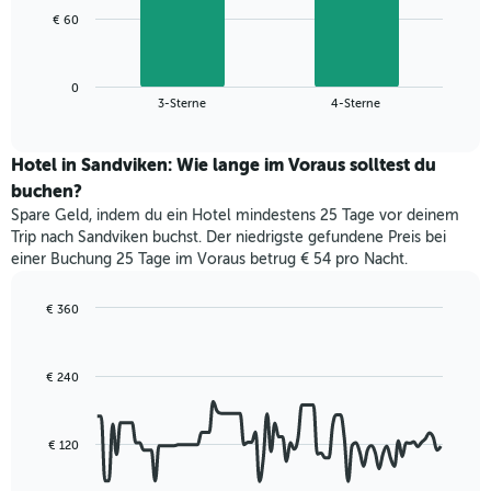
1
Das
€ 60
X-
folgende
Achse,
Diagramm
die
zeigt
die
0
den
End
3-Sterne
4-Sterne
Hotelkategorien
of
durchschnittlichen
nach
interactive
Zimmerpreis
chart
Sternen
für
Hotel in Sandviken: Wie lange im Voraus solltest du
anzeigt
dieses
buchen?
Das
Wochenende
Diagramm
Spare Geld, indem du ein Hotel mindestens 25 Tage vor deinem
in
hat
Trip nach Sandviken buchst. Der niedrigste gefundene Preis bei
den
1
einer Buchung 25 Tage im Voraus betrug € 54 pro Nacht.
letzten
Y-
3
Achse,
Tagen,
€ 360
die
aggregiert
Line
Chart
den
graphic.
chart
nach
durchschnittlichen
with
Sternebewertung.
Zimmerpreis
€ 240
90
Das
für
data
Diagramm
points.
heute
hat
Nacht
€ 120
1
Das
in
X-
folgende
den