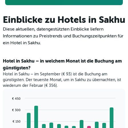
Einblicke zu Hotels in Sakhu
Diese aktuellen, datengestützten Einblicke liefern
Informationen zu Preistrends und Buchungszeitpunkten für
ein Hotel in Sakhu.
Hotel in Sakhu – in welchem Monat ist die Buchung am
günstigsten?
Hotel in Sakhu – im September (€ 93) ist die Buchung am
günstigsten. Der teuerste Monat, um in Sakhu zu übernachten, ist
wiederum der Februar (€ 356).
€ 450
Bar
Chart
graphic.
chart
€ 300
with
12
€ 150
bars.