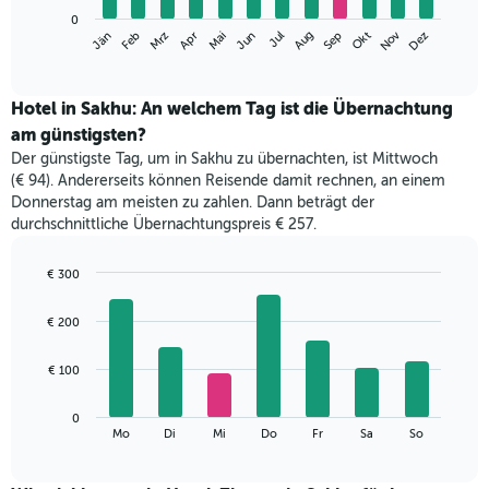
Das
0
Nov
Jän
Apr
Jul
Okt
Mrz
Jun
Sep
Dez
Feb
Mai
Aug
folgende
End
of
Diagramm
interactive
zeigt
chart
den
Hotel in Sakhu: An welchem Tag ist die Übernachtung
durchschnittlichen
am günstigsten?
Zimmerpreis
Der günstigste Tag, um in Sakhu zu übernachten, ist Mittwoch
im
(€ 94). Andererseits können Reisende damit rechnen, an einem
jeweiligen
Donnerstag am meisten zu zahlen. Dann beträgt der
Monat
durchschnittliche Übernachtungspreis € 257.
an.
Das
Diagramm
€ 300
hat
Bar
Chart
1
graphic.
chart
€ 200
with
X-
7
Achse,
bars.
€ 100
die
die
Das
Monate
0
folgende
End
anzeigt.
Mo
Di
Mi
Do
Fr
Sa
So
of
Diagramm
Das
interactive
zeigt
chart
Diagramm