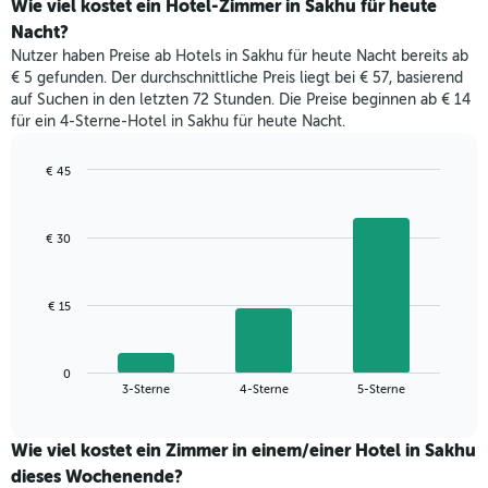
den
Wie viel kostet ein Hotel-Zimmer in Sakhu für heute
hat
durchschnittlichen
1
Nacht?
Preis
Y-
Nutzer haben Preise ab Hotels in Sakhu für heute Nacht bereits ab
eines
Achse,
€ 5 gefunden. Der durchschnittliche Preis liegt bei € 57, basierend
Zimmers
die
auf Suchen in den letzten 72 Stunden. Die Preise beginnen ab € 14
für
den
für ein 4-Sterne-Hotel in Sakhu für heute Nacht.
den
durchschnittlichen
jeweiligen
Zimmerpreis
Wochentag.
€ 45
anzeigt.
Das
Bar
Chart
Diagramm
graphic.
chart
with
hat
€ 30
3
1
bars.
X-
Achse,
Das
€ 15
die
folgende
die
Diagramm
Wochentage
zeigt
anzeigt.
0
den
End
3-Sterne
4-Sterne
5-Sterne
Das
of
durchschnittlichen
Diagramm
interactive
Zimmerpreis,
chart
hat
der
Wie viel kostet ein Zimmer in einem/einer Hotel in Sakhu
1
für
dieses Wochenende?
Y-