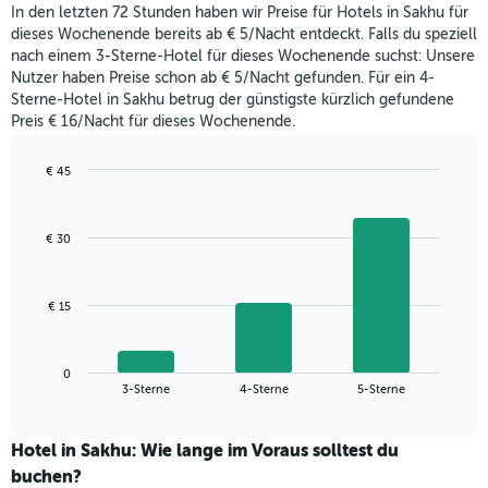
heute
Achse,
In den letzten 72 Stunden haben wir Preise für Hotels in Sakhu für
Nacht
die
dieses Wochenende bereits ab € 5/Nacht entdeckt. Falls du speziell
in
den
nach einem 3-Sterne-Hotel für dieses Wochenende suchst: Unsere
den
durchschnittlichen
Nutzer haben Preise schon ab € 5/Nacht gefunden. Für ein 4-
letzten
Zimmerpreis
Sterne-Hotel in Sakhu betrug der günstigste kürzlich gefundene
3
anzeigt.
Preis € 16/Nacht für dieses Wochenende.
Tagen
gefunden
wurde,
€ 45
aggregiert
Bar
Chart
nach
graphic.
chart
with
Sternebewertung.
€ 30
3
Das
bars.
Diagramm
hat
Das
€ 15
1
folgende
X-
Diagramm
Achse,
zeigt
die
0
den
End
3-Sterne
4-Sterne
5-Sterne
die
of
durchschnittlichen
interactive
Hotelkategorien
Zimmerpreis
chart
nach
für
Hotel in Sakhu: Wie lange im Voraus solltest du
Sternen
dieses
buchen?
anzeigt