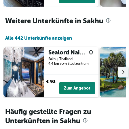
1
Y-
Achse,
die
Weitere Unterkünfte in Sakhu
den
durchschnittlichen
Zimmerpreis
Alle 442 Unterkünfte anzeigen
anzeigt
Sealord Naithon Beachfront Villa
Sakhu, Thailand
4,4 km vom Stadtzentrum
€ 93
Zum Angebot
Häufig gestellte Fragen zu
Unterkünften in Sakhu