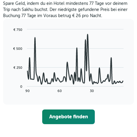
Wochenende
Das
Spare Geld, indem du ein Hotel mindestens 77 Tage vor deinem
in
Diagramm
Trip nach Sakhu buchst. Der niedrigste gefundene Preis bei einer
den
hat
Buchung 77 Tage im Voraus betrug € 26 pro Nacht.
letzten
1
3
Y-
Tagen,
€ 750
Achse,
aggregiert
Line
Chart
die
graphic.
chart
nach
den
with
Sternebewertung.
€ 500
durchschnittlichen
90
Das
data
Zimmerpreis
Diagramm
points.
für
hat
heute
€ 250
1
Das
Nacht
X-
folgende
in
Achse,
Diagramm
den
0
die
zeigt,
letzten
End
90
60
30
die
of
wie
3
interactive
Hotelkategorien
sich
Tagen
chart
nach
der
anzeigt.
Sternen
Preis
Angebote finden
anzeigt
für
Das
ein
Diagramm
Zimmer
hat
ändert,