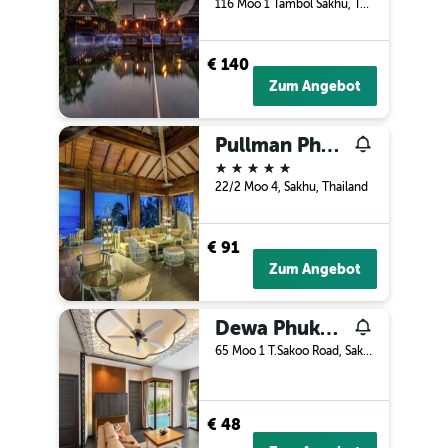
116 Moo 1 Tambol Sakhu, Talang, Phuket, Sakhu, Thailand
€ 140
Zum Angebot
Pullman Phuket Arcadia Naithon Beach (Sha Plus+)
5 Sterne
22/2 Moo 4, Sakhu, Thailand
€ 91
Zum Angebot
Dewa Phuket (Beach Resort, Villas And Suites) (Sha Plus)
65 Moo 1 T.Sakoo Road, Sakhu, Thailand
€ 48