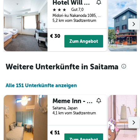
Hotel Will Urawa
3
Tage
3 Sterne
Tagen
Gut 7,0
vor
gefunden
Midori-ku Nakanoda 1085, Saitama, Japan
dem
5,2 km vom Stadtzentrum
wurde.
Aufenthalt
anzeigt
Das
€ 30
Diagramm
Zum Angebot
hat
1
Y-
Achse,
Weitere Unterkünfte in Saitama
die
den
durchschnittlichen
Alle 151 Unterkünfte anzeigen
Zimmerpreis
anzeigt
Meme Inn - Vacation Stay 10897
Saitama, Japan
4,1 km vom Stadtzentrum
€ 51
Zum Angebot