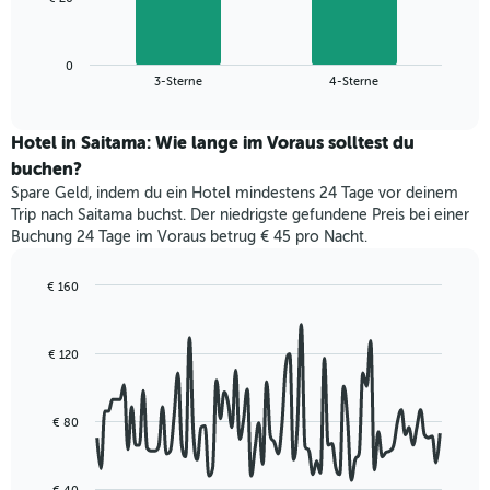
1
folgende
X-
Diagramm
Achse,
zeigt
die
0
den
End
3-Sterne
4-Sterne
die
of
durchschnittlichen
interactive
Hotelkategorien
Zimmerpreis
chart
nach
für
Hotel in Saitama: Wie lange im Voraus solltest du
Sternen
dieses
buchen?
anzeigt
Wochenende
Das
Spare Geld, indem du ein Hotel mindestens 24 Tage vor deinem
in
Diagramm
Trip nach Saitama buchst. Der niedrigste gefundene Preis bei einer
den
hat
Buchung 24 Tage im Voraus betrug € 45 pro Nacht.
letzten
1
3
Y-
Tagen,
€ 160
Achse,
aggregiert
Line
Chart
die
graphic.
chart
nach
den
with
Sternebewertung.
€ 120
durchschnittlichen
90
Das
data
Zimmerpreis
Diagramm
points.
für
hat
heute
€ 80
1
Das
Nacht
X-
folgende
in
Achse,
Diagramm
den