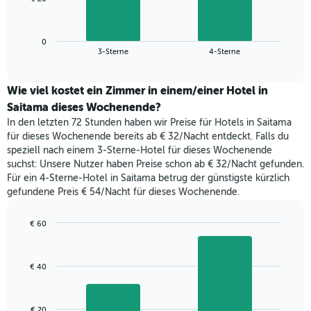
die
folgende
Wochentage
Diagramm
anzeigt.
zeigt
Das
0
den
End
3-Sterne
4-Sterne
Diagramm
of
durchschnittlichen
hat
interactive
Zimmerpreis,
chart
1
der
Wie viel kostet ein Zimmer in einem/einer Hotel in
Y-
für
Saitama dieses Wochenende?
Achse,
heute
die
In den letzten 72 Stunden haben wir Preise für Hotels in Saitama
Nacht
den
für dieses Wochenende bereits ab € 32/Nacht entdeckt. Falls du
in
durchschnittlichen
speziell nach einem 3-Sterne-Hotel für dieses Wochenende
den
Zimmerpreis
suchst: Unsere Nutzer haben Preise schon ab € 32/Nacht gefunden.
letzten
anzeigt.
Für ein 4-Sterne-Hotel in Saitama betrug der günstigste kürzlich
3
gefundene Preis € 54/Nacht für dieses Wochenende.
Tagen
gefunden
wurde,
€ 60
aggregiert
Bar
Chart
nach
graphic.
chart
with
Sternebewertung.
€ 40
2
Das
bars.
Diagramm
hat
Das
€ 20