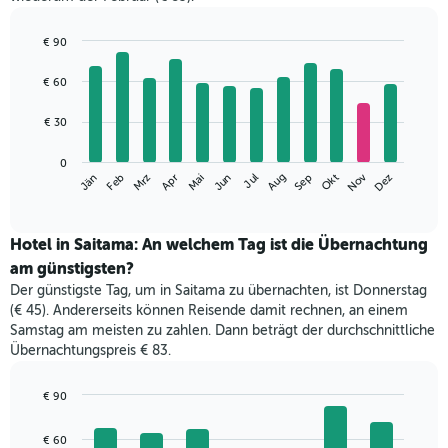
€ 90
Bar
Chart
graphic.
chart
€ 60
with
12
€ 30
bars.
Das
0
Nov
Mrz
Jun
Sep
Dez
Jän
Apr
Jul
Okt
Feb
Mai
Aug
folgende
End
of
Diagramm
interactive
zeigt
chart
den
Hotel in Saitama: An welchem Tag ist die Übernachtung
durchschnittlichen
am günstigsten?
Zimmerpreis
Der günstigste Tag, um in Saitama zu übernachten, ist Donnerstag
im
(€ 45). Andererseits können Reisende damit rechnen, an einem
jeweiligen
Samstag am meisten zu zahlen. Dann beträgt der durchschnittliche
Monat
Übernachtungspreis € 83.
an.
Das
Diagramm
€ 90
hat
Bar
Chart
1
graphic.
chart
€ 60
with