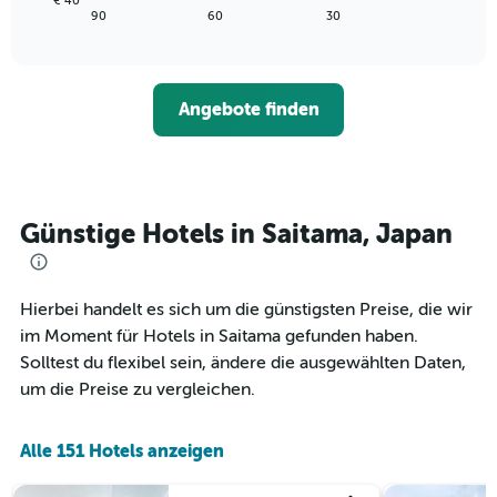
€ 40
die
zeigt,
letzten
End
90
60
30
die
of
wie
3
interactive
Hotelkategorien
sich
Tagen
chart
nach
der
anzeigt.
Sternen
Preis
Angebote finden
anzeigt
für
Das
ein
Diagramm
Zimmer
hat
ändert,
1
je
Y-
näher
Günstige Hotels in Saitama, Japan
Achse,
das
die
Aufenthaltsdatum
den
rückt.
durchschnittlichen
Das
Hierbei handelt es sich um die günstigsten Preise, die wir
Zimmerpreis
Diagramm
im Moment für Hotels in Saitama gefunden haben.
an
hat
Solltest du flexibel sein, ändere die ausgewählten Daten,
diesem
1
Wochenende
um die Preise zu vergleichen.
X-
anzeigt,
Achse,
der
die
in
Alle 151 Hotels anzeigen
die
den
Anzahl
letzten
der