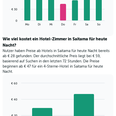
X-
7
Achse,
bars.
€ 30
die
die
Das
Monate
0
folgende
End
anzeigt.
Mo
Di
Mi
Do
Fr
Sa
So
of
Diagramm
Das
interactive
zeigt
chart
Diagramm
den
Wie viel kostet ein Hotel-Zimmer in Saitama für heute
hat
durchschnittlichen
1
Nacht?
Preis
Y-
Nutzer haben Preise ab Hotels in Saitama für heute Nacht bereits
eines
Achse,
ab € 28 gefunden. Der durchschnittliche Preis liegt bei € 59,
Zimmers
die
basierend auf Suchen in den letzten 72 Stunden. Die Preise
für
den
beginnen ab € 47 für ein 4-Sterne-Hotel in Saitama für heute
den
durchschnittlichen
Nacht.
jeweiligen
Zimmerpreis
Wochentag.
anzeigt.
Das
€ 60
Diagramm
Bar
Chart
hat
graphic.
chart
with
1
€ 40
2
X-
bars.
Achse,
die
Das
€ 20