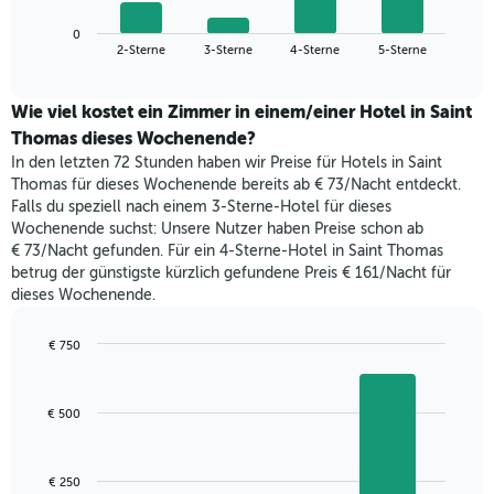
Diagramm
anzeigt.
zeigt
Das
0
den
End
2-Sterne
3-Sterne
4-Sterne
5-Sterne
Diagramm
of
durchschnittlichen
hat
interactive
Zimmerpreis,
chart
1
der
Wie viel kostet ein Zimmer in einem/einer Hotel in Saint
Y-
für
Thomas dieses Wochenende?
Achse,
heute
die
In den letzten 72 Stunden haben wir Preise für Hotels in Saint
Nacht
den
Thomas für dieses Wochenende bereits ab € 73/Nacht entdeckt.
in
durchschnittlichen
Falls du speziell nach einem 3-Sterne-Hotel für dieses
den
Zimmerpreis
Wochenende suchst: Unsere Nutzer haben Preise schon ab
letzten
anzeigt.
€ 73/Nacht gefunden. Für ein 4-Sterne-Hotel in Saint Thomas
3
betrug der günstigste kürzlich gefundene Preis € 161/Nacht für
Tagen
dieses Wochenende.
gefunden
wurde,
aggregiert
€ 750
nach
Bar
Chart
Sternebewertung.
graphic.
chart
with
Das
€ 500
3
Diagramm
bars.
hat
1
Das
€ 250
X-