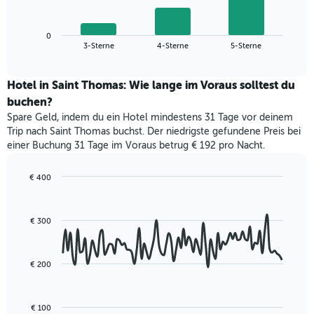
folgende
Achse,
Diagramm
die
zeigt
die
0
den
End
3-Sterne
4-Sterne
5-Sterne
Hotelkategorien
of
durchschnittlichen
nach
interactive
Zimmerpreis
chart
Sternen
für
Hotel in Saint Thomas: Wie lange im Voraus solltest du
anzeigt
dieses
buchen?
Das
Wochenende
Diagramm
Spare Geld, indem du ein Hotel mindestens 31 Tage vor deinem
in
hat
Trip nach Saint Thomas buchst. Der niedrigste gefundene Preis bei
den
1
einer Buchung 31 Tage im Voraus betrug € 192 pro Nacht.
letzten
Y-
3
Achse,
Tagen,
€ 400
die
aggregiert
Line
Chart
den
graphic.
chart
nach
durchschnittlichen
with
Sternebewertung.
Zimmerpreis
€ 300
90
Das
für
data
Diagramm
points.
heute
hat
Nacht
€ 200
1
Das
in
X-
folgende
den
Achse,
Diagramm
letzten
€ 100
die