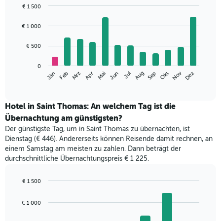
€ 1 500
Bar
Chart
graphic.
chart
€ 1 000
with
12
€ 500
bars.
Das
0
Nov
Jän
Feb
Mrz
Apr
Mai
Jun
Jul
Aug
Sep
Okt
Dez
folgende
End
of
Diagramm
interactive
zeigt
chart
den
Hotel in Saint Thomas: An welchem Tag ist die
durchschnittlichen
Übernachtung am günstigsten?
Zimmerpreis
Der günstigste Tag, um in Saint Thomas zu übernachten, ist
im
Dienstag (€ 446). Andererseits können Reisende damit rechnen, an
jeweiligen
einem Samstag am meisten zu zahlen. Dann beträgt der
Monat
durchschnittliche Übernachtungspreis € 1 225.
an.
Das
Diagramm
€ 1 500
hat
Bar
Chart
1
graphic.
chart
€ 1 000
with
X-
7
Achse,