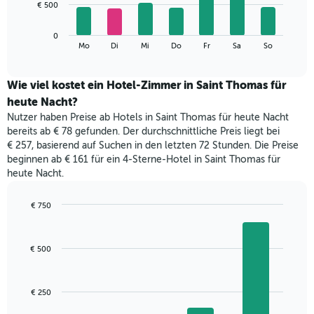
bars.
€ 500
die
die
Das
Monate
0
folgende
End
anzeigt.
Mo
Di
Mi
Do
Fr
Sa
So
of
Diagramm
Das
interactive
zeigt
chart
Diagramm
den
Wie viel kostet ein Hotel-Zimmer in Saint Thomas für
hat
durchschnittlichen
1
heute Nacht?
Preis
Y-
Nutzer haben Preise ab Hotels in Saint Thomas für heute Nacht
eines
Achse,
bereits ab € 78 gefunden. Der durchschnittliche Preis liegt bei
Zimmers
die
€ 257, basierend auf Suchen in den letzten 72 Stunden. Die Preise
für
den
beginnen ab € 161 für ein 4-Sterne-Hotel in Saint Thomas für
den
durchschnittlichen
heute Nacht.
jeweiligen
Zimmerpreis
Wochentag.
anzeigt.
Das
€ 750
Diagramm
Bar
Chart
hat
graphic.
chart
with
1
€ 500
4
X-
bars.
Achse,
die
Das
€ 250
die
folgende
Wochentage