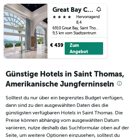
3
Tage
Tagen
vor
Great Bay Condominiums Located at The Ri
gefunden
dem
4 Sterne
Hervorragend
wurde.
Aufenthalt
8,4
anzeigt
6910 Great Bay, Saint Thomas, Amerikanische Jungferninseln
Das
9,5 km vom Stadtzentrum
Diagramm
hat
€ 439
Zum
1
Angebot
Y-
Achse,
die
Günstige Hotels in Saint Thomas,
den
durchschnittlichen
Amerikanische Jungferninseln
Zimmerpreis
anzeigt
Solltest du nur über ein begrenztes Budget verfügen,
dann sind zu den ausgewählten Daten dies die
günstigsten verfügbaren Hotels in Saint Thomas. Die
Preise können abhängig vom ausgewählten Datum
variieren, nutze deshalb das Suchformular oben auf der
Seite, um weitere Optionen einzusehen, solltest du