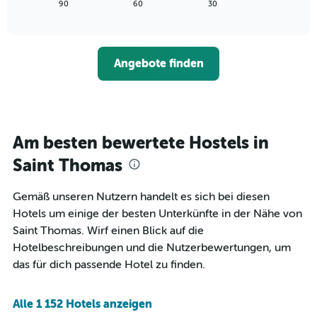
zeigt,
3
End
90
60
30
die
of
wie
Tagen
interactive
Hotelkategorien
sich
anzeigt.
chart
nach
der
Sternen
Preis
Angebote finden
anzeigt
für
Das
ein
Diagramm
Zimmer
hat
ändert,
1
je
Y-
näher
Am besten bewertete Hostels in
Achse,
das
die
Aufenthaltsdatum
Saint Thomas
den
rückt.
durchschnittlichen
Das
Gemäß unseren Nutzern handelt es sich bei diesen
Zimmerpreis
Diagramm
an
Hotels um einige der besten Unterkünfte in der Nähe von
hat
diesem
1
Saint Thomas. Wirf einen Blick auf die
Wochenende
X-
Hotelbeschreibungen und die Nutzerbewertungen, um
anzeigt,
Achse,
das für dich passende Hotel zu finden.
der
die
in
die
den
Anzahl
Alle 1 152 Hotels anzeigen
letzten
der