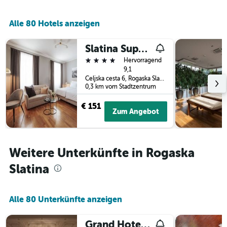
die
Wochentage
anzeigt.
Alle 80 Hotels anzeigen
Das
Diagramm
Slatina Superior
hat
1
4 Sterne
Hervorragend
Y-
9,1
Achse,
Celjska cesta 6, Rogaska Slatina, Slowenien
0,3 km vom Stadtzentrum
die
den
€ 151
durchschnittlichen
Zum Angebot
Zimmerpreis
anzeigt.
Weitere Unterkünfte in Rogaska
Slatina
Alle 80 Unterkünfte anzeigen
Grand Hotel Rogaska