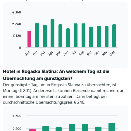
€ 360
Bar
Chart
graphic.
chart
€ 240
with
12
€ 120
bars.
Das
0
Nov
Jän
Apr
Jul
Okt
Mrz
Jun
Sep
Dez
Feb
Mai
Aug
folgende
End
of
Diagramm
interactive
zeigt
chart
den
Hotel in Rogaska Slatina: An welchem Tag ist die
durchschnittlichen
Übernachtung am günstigsten?
Zimmerpreis
Der günstigste Tag, um in Rogaska Slatina zu übernachten, ist
im
Montag (€ 201). Andererseits können Reisende damit rechnen, an
jeweiligen
einem Sonntag am meisten zu zahlen. Dann beträgt der
Monat
durchschnittliche Übernachtungspreis € 246.
an.
Das
Diagramm
€ 300
hat
Bar
Chart
1
graphic.
chart
€ 200
with