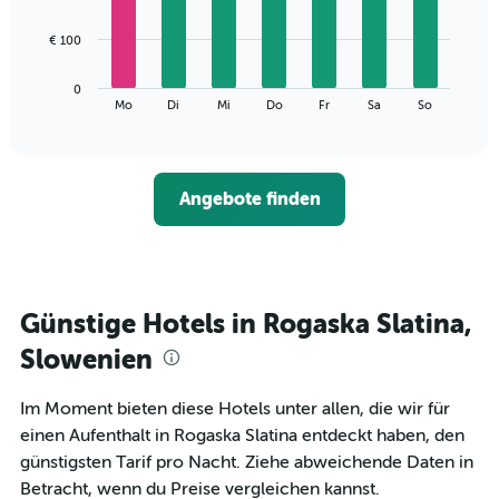
X-
7
Achse,
bars.
€ 100
die
die
Das
Monate
0
folgende
End
anzeigt.
Mo
Di
Mi
Do
Fr
Sa
So
of
Diagramm
Das
interactive
zeigt
chart
Diagramm
den
hat
durchschnittlichen
1
Angebote finden
Preis
Y-
eines
Achse,
Zimmers
die
für
den
den
durchschnittlichen
jeweiligen
Günstige Hotels in Rogaska Slatina,
Zimmerpreis
Wochentag.
anzeigt.
Das
Slowenien
Diagramm
hat
Im Moment bieten diese Hotels unter allen, die wir für
1
einen Aufenthalt in Rogaska Slatina entdeckt haben, den
X-
Achse,
günstigsten Tarif pro Nacht. Ziehe abweichende Daten in
die
Betracht, wenn du Preise vergleichen kannst.