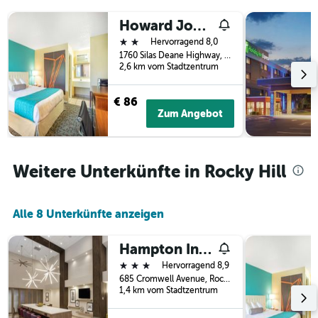
der
Howard Johnson by Wyndham Rocky Hill
Tage
vor
2 Sterne
Hervorragend 8,0
dem
1760 Silas Deane Highway, Rocky Hill, CT, USA
Aufenthalt
2,6 km vom Stadtzentrum
anzeigt
Das
€ 86
Diagramm
Zum Angebot
hat
1
Y-
Achse,
Weitere Unterkünfte in Rocky Hill
die
den
durchschnittlichen
Alle 8 Unterkünfte anzeigen
Zimmerpreis
anzeigt
Hampton Inn & Suites by Hilton Rocky Hill-Hartford South
3 Sterne
Hervorragend 8,9
685 Cromwell Avenue, Rocky Hill, CT, USA
1,4 km vom Stadtzentrum