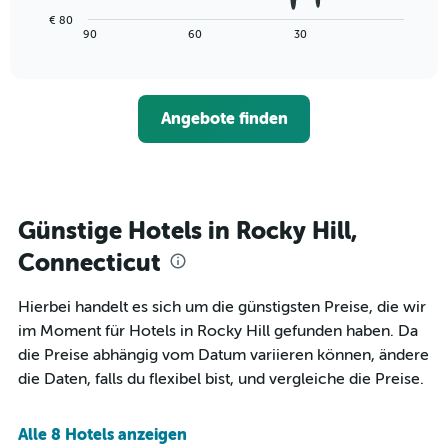
die
Diagramm
Wochentage
€ 80
zeigt,
End
90
60
30
anzeigt.
of
wie
interactive
Das
sich
chart
Diagramm
der
hat
Preis
1
Angebote finden
für
Y-
ein
Achse,
Zimmer
die
ändert,
den
je
durchschnittlichen
näher
Günstige Hotels in Rocky Hill,
Zimmerpreis
das
anzeigt.
Aufenthaltsdatum
Connecticut
rückt.
Das
Hierbei handelt es sich um die günstigsten Preise, die wir
Diagramm
im Moment für Hotels in Rocky Hill gefunden haben. Da
hat
1
die Preise abhängig vom Datum variieren können, ändere
X-
die Daten, falls du flexibel bist, und vergleiche die Preise.
Achse,
die
die
Alle 8 Hotels anzeigen
Anzahl