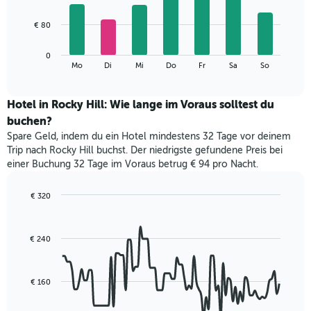
X-
7
Achse,
bars.
€ 80
die
die
Das
Monate
0
folgende
End
anzeigt.
Mo
Di
Mi
Do
Fr
Sa
So
of
Diagramm
Das
interactive
zeigt
chart
Diagramm
den
Hotel in Rocky Hill: Wie lange im Voraus solltest du
hat
durchschnittlichen
1
buchen?
Preis
Y-
Spare Geld, indem du ein Hotel mindestens 32 Tage vor deinem
eines
Achse,
Trip nach Rocky Hill buchst. Der niedrigste gefundene Preis bei
Zimmers
die
einer Buchung 32 Tage im Voraus betrug € 94 pro Nacht.
für
den
den
durchschnittlichen
jeweiligen
€ 320
Zimmerpreis
Wochentag.
Line
Chart
anzeigt.
Das
graphic.
chart
with
Diagramm
€ 240
90
hat
data
1
points.
X-
€ 160
Achse,
Das
die
folgende