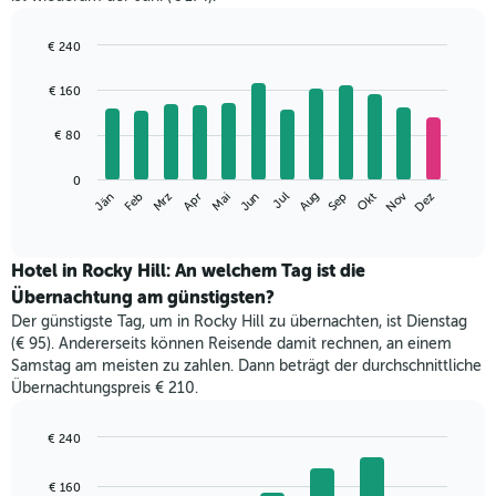
€ 240
Bar
Chart
graphic.
chart
€ 160
with
12
€ 80
bars.
Das
0
Nov
Mrz
Jun
Sep
Dez
Jän
Apr
Jul
Okt
Feb
Mai
Aug
folgende
End
of
Diagramm
interactive
zeigt
chart
den
Hotel in Rocky Hill: An welchem Tag ist die
durchschnittlichen
Übernachtung am günstigsten?
Zimmerpreis
Der günstigste Tag, um in Rocky Hill zu übernachten, ist Dienstag
im
(€ 95). Andererseits können Reisende damit rechnen, an einem
jeweiligen
Samstag am meisten zu zahlen. Dann beträgt der durchschnittliche
Monat
Übernachtungspreis € 210.
an.
Das
Diagramm
€ 240
hat
Bar
Chart
1
graphic.
chart
€ 160
with