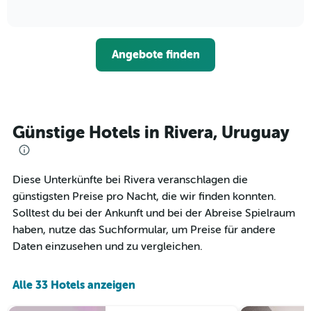
die
of
wie
3
interactive
Hotelkategorien
sich
Tagen
chart
nach
der
anzeigt.
Sternen
Preis
Angebote finden
anzeigt
für
Das
ein
Diagramm
Zimmer
hat
ändert,
1
je
Y-
näher
Günstige Hotels in Rivera, Uruguay
Achse,
das
die
Aufenthaltsdatum
den
rückt.
durchschnittlichen
Das
Diese Unterkünfte bei Rivera veranschlagen die
Zimmerpreis
Diagramm
günstigsten Preise pro Nacht, die wir finden konnten.
an
hat
Solltest du bei der Ankunft und bei der Abreise Spielraum
diesem
1
Wochenende
haben, nutze das Suchformular, um Preise für andere
X-
anzeigt,
Achse,
Daten einzusehen und zu vergleichen.
der
die
in
die
den
Anzahl
Alle 33 Hotels anzeigen
letzten
der
3
Tage