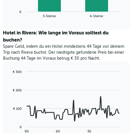
X-
Diagramm
Achse,
zeigt
die
0
den
End
3-Sterne
4-Sterne
die
of
durchschnittlichen
interactive
Hotelkategorien
Zimmerpreis
chart
nach
für
Hotel in Rivera: Wie lange im Voraus solltest du
Sternen
dieses
buchen?
anzeigt
Wochenende
Das
Spare Geld, indem du ein Hotel mindestens 44 Tage vor deinem
in
Diagramm
Trip nach Rivera buchst. Der niedrigste gefundene Preis bei einer
den
hat
Buchung 44 Tage im Voraus betrug € 30 pro Nacht.
letzten
1
3
Y-
Tagen,
€ 300
Achse,
aggregiert
Line
Chart
die
graphic.
chart
nach
den
with
Sternebewertung.
€ 200
durchschnittlichen
90
Das
data
Zimmerpreis
Diagramm
points.
für
hat
heute
€ 100
1
Das
Nacht
X-
folgende
in
Achse,
Diagramm
den
0
die
zeigt,
letzten
End
90
60
30