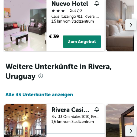
Nuevo Hotel
Tagen
vor
gefunden
3 Sterne
dem
Gut 7,0
wurde.
Aufenthalt
Calle Ituzaingó 411, Rivera, Uruguay
1,5 km vom Stadtzentrum
anzeigt
Das
Diagramm
€ 39
hat
Zum Angebot
1
Y-
Achse,
die
Weitere Unterkünfte in Rivera,
den
durchschnittlichen
Uruguay
Zimmerpreis
anzeigt
Alle 33 Unterkünfte anzeigen
Rivera Casino & Resort
Blv. 33 Orientales 1010, Rivera, Uruguay
1,6 km vom Stadtzentrum