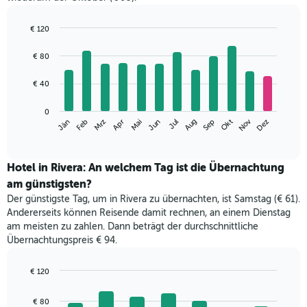
€ 120
Bar
Chart
graphic.
chart
€ 80
with
12
€ 40
bars.
Das
0
Nov
Jän
Apr
Jul
Okt
Mrz
Jun
Sep
Dez
Feb
Mai
Aug
folgende
End
of
Diagramm
interactive
zeigt
chart
den
Hotel in Rivera: An welchem Tag ist die Übernachtung
durchschnittlichen
am günstigsten?
Zimmerpreis
Der günstigste Tag, um in Rivera zu übernachten, ist Samstag (€ 61).
im
Andererseits können Reisende damit rechnen, an einem Dienstag
jeweiligen
am meisten zu zahlen. Dann beträgt der durchschnittliche
Monat
Übernachtungspreis € 94.
an.
Das
Diagramm
€ 120
hat
Bar
Chart
1
graphic.
chart
€ 80
with