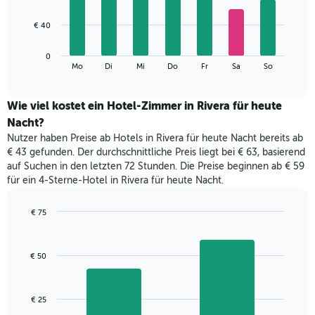
X-
7
Achse,
bars.
€ 40
die
die
Das
Monate
0
folgende
End
anzeigt.
Mo
Di
Mi
Do
Fr
Sa
So
of
Diagramm
Das
interactive
zeigt
chart
Diagramm
den
Wie viel kostet ein Hotel-Zimmer in Rivera für heute
hat
durchschnittlichen
1
Nacht?
Preis
Y-
Nutzer haben Preise ab Hotels in Rivera für heute Nacht bereits ab
eines
Achse,
€ 43 gefunden. Der durchschnittliche Preis liegt bei € 63, basierend
Zimmers
die
auf Suchen in den letzten 72 Stunden. Die Preise beginnen ab € 59
für
den
für ein 4-Sterne-Hotel in Rivera für heute Nacht.
den
durchschnittlichen
jeweiligen
Zimmerpreis
Wochentag.
€ 75
anzeigt.
Das
Bar
Chart
Diagramm
graphic.
chart
with
hat
€ 50
2
1
bars.
X-
Achse,
Das
€ 25
die
folgende