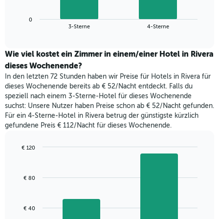
die
Diagramm
Wochentage
zeigt
anzeigt.
0
den
End
3-Sterne
4-Sterne
Das
of
durchschnittlichen
Diagramm
interactive
Zimmerpreis,
chart
hat
der
Wie viel kostet ein Zimmer in einem/einer Hotel in Rivera
1
für
dieses Wochenende?
Y-
heute
Achse,
In den letzten 72 Stunden haben wir Preise für Hotels in Rivera für
Nacht
die
dieses Wochenende bereits ab € 52/Nacht entdeckt. Falls du
in
den
speziell nach einem 3-Sterne-Hotel für dieses Wochenende
den
durchschnittlichen
suchst: Unsere Nutzer haben Preise schon ab € 52/Nacht gefunden.
letzten
Zimmerpreis
Für ein 4-Sterne-Hotel in Rivera betrug der günstigste kürzlich
3
anzeigt.
gefundene Preis € 112/Nacht für dieses Wochenende.
Tagen
gefunden
wurde,
€ 120
aggregiert
Bar
Chart
nach
graphic.
chart
with
Sternebewertung.
€ 80
2
Das
bars.
Diagramm
hat
Das
€ 40
1
folgende