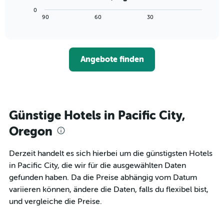
die
Diagramm
Wochentage
0
zeigt,
End
90
60
30
anzeigt.
of
wie
interactive
Das
sich
chart
Diagramm
der
hat
Preis
1
Angebote finden
für
Y-
ein
Achse,
Zimmer
die
ändert,
den
je
durchschnittlichen
näher
Günstige Hotels in Pacific City,
Zimmerpreis
das
anzeigt.
Aufenthaltsdatum
Oregon
rückt.
Das
Derzeit handelt es sich hierbei um die günstigsten Hotels
Diagramm
in Pacific City, die wir für die ausgewählten Daten
hat
1
gefunden haben. Da die Preise abhängig vom Datum
X-
variieren können, ändere die Daten, falls du flexibel bist,
Achse,
und vergleiche die Preise.
die
die
Anzahl