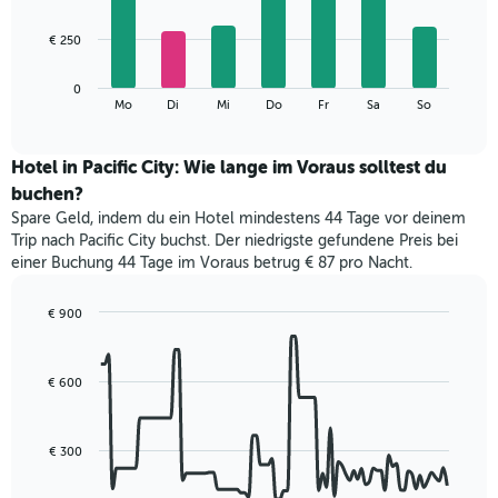
X-
7
Achse,
bars.
€ 250
die
die
Das
Monate
0
folgende
End
anzeigt.
Mo
Di
Mi
Do
Fr
Sa
So
of
Diagramm
Das
interactive
zeigt
chart
Diagramm
den
Hotel in Pacific City: Wie lange im Voraus solltest du
hat
durchschnittlichen
1
buchen?
Preis
Y-
Spare Geld, indem du ein Hotel mindestens 44 Tage vor deinem
eines
Achse,
Trip nach Pacific City buchst. Der niedrigste gefundene Preis bei
Zimmers
die
einer Buchung 44 Tage im Voraus betrug € 87 pro Nacht.
für
den
den
durchschnittlichen
jeweiligen
€ 900
Zimmerpreis
Wochentag.
Line
Chart
anzeigt.
Das
graphic.
chart
with
Diagramm
€ 600
90
hat
data
1
points.
X-
€ 300
Achse,
Das
die
folgende