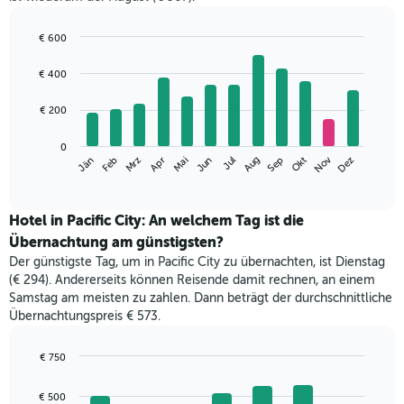
€ 600
Bar
Chart
graphic.
chart
€ 400
with
12
€ 200
bars.
Das
0
Nov
Jän
Feb
Mrz
Apr
Mai
Jun
Jul
Aug
Sep
Okt
Dez
folgende
End
of
Diagramm
interactive
zeigt
chart
den
Hotel in Pacific City: An welchem Tag ist die
durchschnittlichen
Übernachtung am günstigsten?
Zimmerpreis
Der günstigste Tag, um in Pacific City zu übernachten, ist Dienstag
im
(€ 294). Andererseits können Reisende damit rechnen, an einem
jeweiligen
Samstag am meisten zu zahlen. Dann beträgt der durchschnittliche
Monat
Übernachtungspreis € 573.
an.
Das
Diagramm
€ 750
hat
Bar
Chart
1
graphic.
chart
€ 500
with