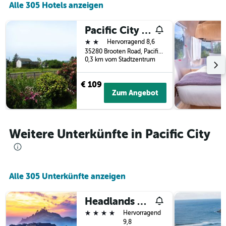
Alle 305 Hotels anzeigen
der
Tage
vor
Pacific City Inn
dem
2 Sterne
Hervorragend 8,6
Aufenthalt
35280 Brooten Road, Pacific City, OR, USA
anzeigt
0,3 km vom Stadtzentrum
Das
Diagramm
€ 109
hat
Zum Angebot
1
Y-
Achse,
die
Weitere Unterkünfte in Pacific City
den
durchschnittlichen
Zimmerpreis
anzeigt
Alle 305 Unterkünfte anzeigen
Headlands Coastal Lodge & Spa
4 Sterne
Hervorragend
9,8