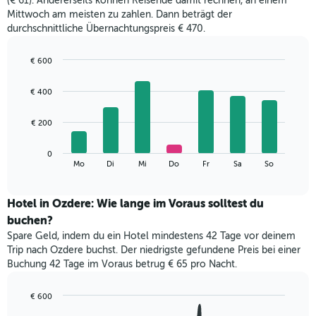
(€ 61). Andererseits können Reisende damit rechnen, an einem
Mittwoch am meisten zu zahlen. Dann beträgt der
durchschnittliche Übernachtungspreis € 470.
€ 600
Bar
Chart
graphic.
chart
€ 400
with
7
bars.
€ 200
Das
0
folgende
End
Mo
Di
Mi
Do
Fr
Sa
So
of
Diagramm
interactive
zeigt
chart
den
Hotel in Ozdere: Wie lange im Voraus solltest du
durchschnittlichen
buchen?
Preis
Spare Geld, indem du ein Hotel mindestens 42 Tage vor deinem
eines
Trip nach Ozdere buchst. Der niedrigste gefundene Preis bei einer
Zimmers
Buchung 42 Tage im Voraus betrug € 65 pro Nacht.
für
den
jeweiligen
€ 600
Wochentag.
Line
Chart