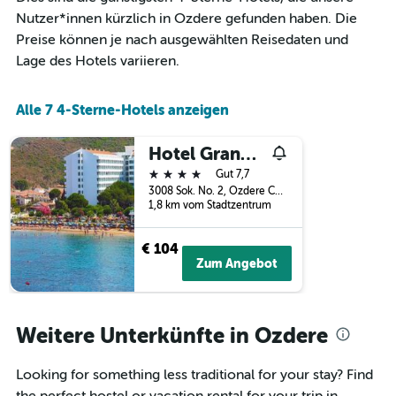
Diagramm
Nutzer*innen kürzlich in Ozdere gefunden haben. Die
hat
1
Preise können je nach ausgewählten Reisedaten und
X-
Lage des Hotels variieren.
Achse,
die
die
Alle 7 4-Sterne-Hotels anzeigen
Anzahl
der
Hotel Grand Efe
Tage
vor
4 Sterne
Gut 7,7
dem
3008 Sok. No. 2, Ozdere Cumhuriyet, Ozdere, Türkei
Aufenthalt
1,8 km vom Stadtzentrum
anzeigt
Das
€ 104
Diagramm
Zum Angebot
hat
1
Y-
Achse,
Weitere Unterkünfte in Ozdere
die
den
durchschnittlichen
Looking for something less traditional for your stay? Find
Zimmerpreis