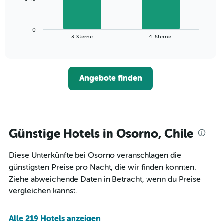
1
folgende
X-
Diagramm
Achse,
zeigt
die
0
den
End
3-Sterne
4-Sterne
die
of
durchschnittlichen
interactive
Hotelkategorien
Zimmerpreis
chart
nach
für
Sternen
dieses
anzeigt
Angebote finden
Wochenende
Das
in
Diagramm
den
hat
letzten
1
3
Y-
Tagen,
Günstige Hotels in Osorno, Chile
Achse,
aggregiert
die
nach
den
Diese Unterkünfte bei Osorno veranschlagen die
Sternebewertung.
durchschnittlichen
Das
günstigsten Preise pro Nacht, die wir finden konnten.
Zimmerpreis
Diagramm
Ziehe abweichende Daten in Betracht, wenn du Preise
für
hat
heute
vergleichen kannst.
1
Nacht
X-
in
Achse,
den
Alle 219 Hotels anzeigen