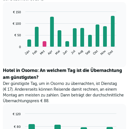
€ 150
Bar
Chart
graphic.
chart
€ 100
with
12
€ 50
bars.
Das
0
Nov
Mrz
Jun
Sep
Dez
Jän
Apr
Jul
Okt
Feb
Mai
Aug
folgende
End
of
Diagramm
interactive
zeigt
chart
den
Hotel in Osorno: An welchem Tag ist die Übernachtung
durchschnittlichen
am günstigsten?
Zimmerpreis
Der günstigste Tag, um in Osorno zu übernachten, ist Dienstag
im
(€ 17). Andererseits können Reisende damit rechnen, an einem
jeweiligen
Montag am meisten zu zahlen. Dann beträgt der durchschnittliche
Monat
Übernachtungspreis € 88.
an.
Das
Diagramm
€ 120
hat
Bar
Chart
1
graphic.
chart
€ 80
with