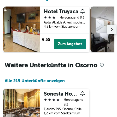
die
letzten
die
3
Hotel Truyaca
Hotelkategorien
Tagen
nach
3 Sterne
Hervorragend 8,3
anzeigt.
Sternen
Avda. Alcalde A. Fuchslocher 1420, Osorno, Chile
anzeigt
4,5 km vom Stadtzentrum
Das
Diagramm
€ 55
hat
Zum Angebot
1
Y-
Achse,
die
Weitere Unterkünfte in Osorno
den
durchschnittlichen
Zimmerpreis
an
Alle 219 Unterkünfte anzeigen
diesem
Wochenende
Sonesta Hotel Osorno
anzeigt,
4 Sterne
Hervorragend
der
9,2
in
Ejercito 395, Osorno, Chile
den
1,2 km vom Stadtzentrum
letzten