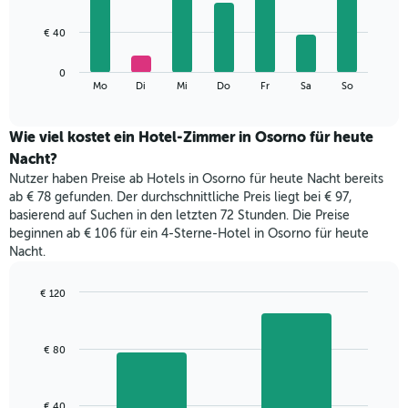
X-
7
Achse,
bars.
€ 40
die
die
Das
Monate
0
folgende
End
anzeigt.
Mo
Di
Mi
Do
Fr
Sa
So
of
Diagramm
Das
interactive
zeigt
chart
Diagramm
den
Wie viel kostet ein Hotel-Zimmer in Osorno für heute
hat
durchschnittlichen
1
Nacht?
Preis
Y-
Nutzer haben Preise ab Hotels in Osorno für heute Nacht bereits
eines
Achse,
ab € 78 gefunden. Der durchschnittliche Preis liegt bei € 97,
Zimmers
die
basierend auf Suchen in den letzten 72 Stunden. Die Preise
für
den
beginnen ab € 106 für ein 4-Sterne-Hotel in Osorno für heute
den
durchschnittlichen
Nacht.
jeweiligen
Zimmerpreis
Wochentag.
anzeigt.
Das
€ 120
Diagramm
Bar
Chart
hat
graphic.
chart
with
1
€ 80
2
X-
bars.
Achse,
die
Das
€ 40