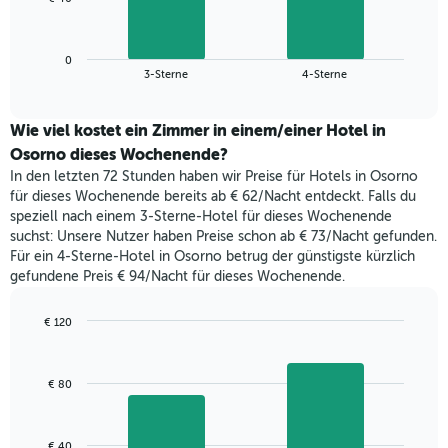
die
folgende
Wochentage
Diagramm
anzeigt.
zeigt
Das
0
den
End
3-Sterne
4-Sterne
Diagramm
of
durchschnittlichen
hat
interactive
Zimmerpreis,
chart
1
der
Wie viel kostet ein Zimmer in einem/einer Hotel in
Y-
für
Osorno dieses Wochenende?
Achse,
heute
die
In den letzten 72 Stunden haben wir Preise für Hotels in Osorno
Nacht
den
für dieses Wochenende bereits ab € 62/Nacht entdeckt. Falls du
in
durchschnittlichen
speziell nach einem 3-Sterne-Hotel für dieses Wochenende
den
Zimmerpreis
suchst: Unsere Nutzer haben Preise schon ab € 73/Nacht gefunden.
letzten
anzeigt.
Für ein 4-Sterne-Hotel in Osorno betrug der günstigste kürzlich
3
gefundene Preis € 94/Nacht für dieses Wochenende.
Tagen
gefunden
wurde,
€ 120
aggregiert
Bar
Chart
nach
graphic.
chart
with
Sternebewertung.
€ 80
2
Das
bars.
Diagramm
hat
Das
€ 40