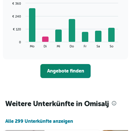
€ 360
Bar
Chart
graphic.
chart
€ 240
with
7
bars.
€ 120
Das
0
folgende
End
Mo
Di
Mi
Do
Fr
Sa
So
of
Diagramm
interactive
zeigt
chart
den
durchschnittlichen
Angebote finden
Preis
eines
Zimmers
für
den
jeweiligen
Weitere Unterkünfte in Omisalj
Wochentag.
Das
Diagramm
Alle 299 Unterkünfte anzeigen
hat
1