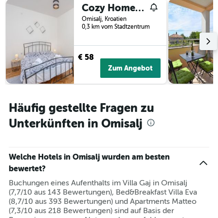
X-
Cozy Home In Omisalj With Wifi
Achse,
Omisalj, Kroatien
die
0,3 km vom Stadtzentrum
die
Wochentage
anzeigt.
€ 58
Das
Zum Angebot
Diagramm
hat
1
Y-
Häufig gestellte Fragen zu
Achse,
die
Unterkünften in Omisalj
den
durchschnittlichen
Zimmerpreis
anzeigt.
Welche Hotels in Omisalj wurden am besten
bewertet?
Buchungen eines Aufenthalts im Villa Gaj in Omisalj
(7,7/10 aus 143 Bewertungen), Bed&Breakfast Villa Eva
(8,7/10 aus 393 Bewertungen) und Apartments Matteo
(7,3/10 aus 218 Bewertungen) sind auf Basis der