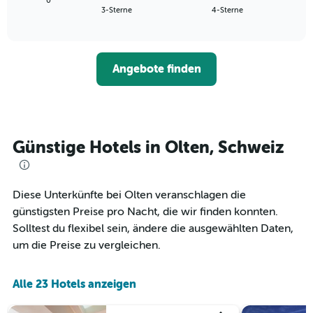
die
0
den
End
3-Sterne
4-Sterne
die
of
durchschnittlichen
interactive
Hotelkategorien
Zimmerpreis
chart
nach
für
Sternen
dieses
anzeigt
Angebote finden
Wochenende
Das
in
Diagramm
den
hat
letzten
1
3
Y-
Tagen,
Günstige Hotels in Olten, Schweiz
Achse,
aggregiert
die
nach
den
Sternebewertung.
durchschnittlichen
Das
Diese Unterkünfte bei Olten veranschlagen die
Zimmerpreis
Diagramm
günstigsten Preise pro Nacht, die wir finden konnten.
für
hat
heute
Solltest du flexibel sein, ändere die ausgewählten Daten,
1
Nacht
um die Preise zu vergleichen.
X-
in
Achse,
den
die
letzten
Alle 23 Hotels anzeigen
die
3
Hotelkategorien
Tagen