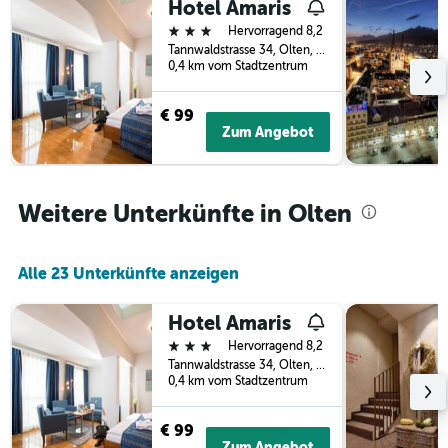
nach
Hotel Amaris
anzeigt.
Sternen
3 Sterne
Hervorragend 8,2
anzeigt
Tannwaldstrasse 34, Olten, Solothurn, Schweiz
Das
0,4 km vom Stadtzentrum
Diagramm
hat
€ 99
1
Zum Angebot
Y-
Achse,
die
den
Weitere Unterkünfte in Olten
durchschnittlichen
Zimmerpreis
an
diesem
Alle 23 Unterkünfte anzeigen
Wochenende
anzeigt,
Hotel Amaris
der
in
3 Sterne
Hervorragend 8,2
den
Tannwaldstrasse 34, Olten, Solothurn, Schweiz
letzten
0,4 km vom Stadtzentrum
3
Tagen
€ 99
gefunden
Zum Angebot