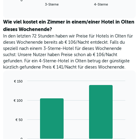
anzeigt.
0
den
End
3-Sterne
4-Sterne
Das
of
durchschnittlichen
Diagramm
interactive
Zimmerpreis,
chart
hat
der
Wie viel kostet ein Zimmer in einem/einer Hotel in Olten
1
für
dieses Wochenende?
Y-
heute
Achse,
In den letzten 72 Stunden haben wir Preise für Hotels in Olten für
Nacht
die
dieses Wochenende bereits ab € 106/Nacht entdeckt. Falls du
in
den
speziell nach einem 3-Sterne-Hotel für dieses Wochenende
den
durchschnittlichen
suchst: Unsere Nutzer haben Preise schon ab € 106/Nacht
letzten
Zimmerpreis
gefunden. Für ein 4-Sterne-Hotel in Olten betrug der günstigste
3
anzeigt.
kürzlich gefundene Preis € 141/Nacht für dieses Wochenende.
Tagen
gefunden
wurde,
€ 150
aggregiert
Bar
Chart
nach
graphic.
chart
with
Sternebewertung.
€ 100
2
Das
bars.
Diagramm
hat
Das
€ 50
1
folgende
X-
Diagramm
Achse,
zeigt