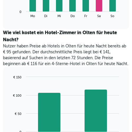
die
Das
Monate
0
folgende
End
anzeigt.
Mo
Di
Mi
Do
Fr
Sa
So
of
Diagramm
Das
interactive
zeigt
chart
Diagramm
den
Wie viel kostet ein Hotel-Zimmer in Olten für heute
hat
durchschnittlichen
1
Nacht?
Preis
Y-
Nutzer haben Preise ab Hotels in Olten für heute Nacht bereits ab
eines
Achse,
€ 95 gefunden. Der durchschnittliche Preis liegt bei € 141,
Zimmers
die
basierend auf Suchen in den letzten 72 Stunden. Die Preise
für
den
beginnen ab € 116 für ein 4-Sterne-Hotel in Olten für heute Nacht.
den
durchschnittlichen
jeweiligen
Zimmerpreis
Wochentag.
€ 150
anzeigt.
Das
Bar
Chart
Diagramm
graphic.
chart
with
hat
€ 100
2
1
bars.
X-
Achse,
Das
€ 50
die
folgende
die
Diagramm
Wochentage
zeigt