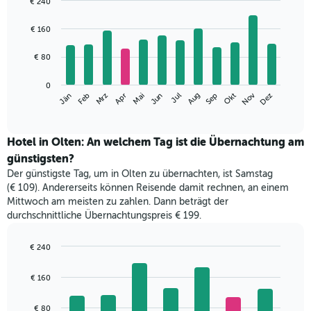
€ 240
Bar
Chart
graphic.
chart
€ 160
with
12
€ 80
bars.
Das
0
Nov
Mrz
Jun
Sep
Dez
Jän
Apr
Jul
Okt
Feb
Mai
Aug
folgende
End
of
Diagramm
interactive
zeigt
chart
den
Hotel in Olten: An welchem Tag ist die Übernachtung am
durchschnittlichen
günstigsten?
Zimmerpreis
Der günstigste Tag, um in Olten zu übernachten, ist Samstag
im
(€ 109). Andererseits können Reisende damit rechnen, an einem
jeweiligen
Mittwoch am meisten zu zahlen. Dann beträgt der
Monat
durchschnittliche Übernachtungspreis € 199.
an.
Das
Diagramm
€ 240
hat
Bar
Chart
1
graphic.
chart
€ 160
with
X-
7
Achse,
bars.
€ 80
die