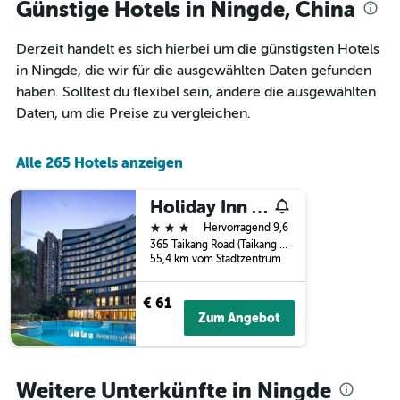
Tagen,
Günstige Hotels in Ningde, China
Achse,
aggregiert
die
nach
den
Derzeit handelt es sich hierbei um die günstigsten Hotels
Sternebewertung.
durchschnittlichen
Das
in Ningde, die wir für die ausgewählten Daten gefunden
Zimmerpreis
Diagramm
haben. Solltest du flexibel sein, ändere die ausgewählten
für
hat
heute
Daten, um die Preise zu vergleichen.
1
Nacht
X-
in
Achse,
den
Alle 265 Hotels anzeigen
die
letzten
die
3
Holiday Inn Ningde Dijing By IHG
Hotelkategorien
Tagen
nach
3 Sterne
Hervorragend 9,6
anzeigt.
Sternen
365 Taikang Road (Taikang Lu), Xiapu County, Ningde, China
anzeigt
55,4 km vom Stadtzentrum
Das
Diagramm
€ 61
hat
Zum Angebot
1
Y-
Achse,
die
Weitere Unterkünfte in Ningde
den