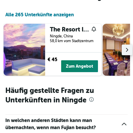
durchschnittlichen
Zimmerpreis
an
Alle 265 Unterkünfte anzeigen
diesem
Wochenende
The Resort Inn
anzeigt,
Ningde, China
der
58,0 km vom Stadtzentrum
in
den
letzten
€ 45
3
Tagen
Zum Angebot
gefunden
wurde.
Häufig gestellte Fragen zu
Unterkünften in Ningde
In welchen anderen Städten kann man
übernachten, wenn man Fujian besucht?