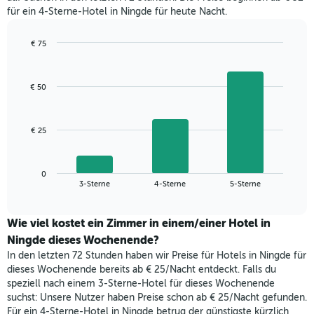
für ein 4-Sterne-Hotel in Ningde für heute Nacht.
€ 75
Bar
Chart
graphic.
chart
with
€ 50
3
bars.
Das
€ 25
folgende
Diagramm
zeigt
0
den
End
3-Sterne
4-Sterne
5-Sterne
of
durchschnittlichen
interactive
Zimmerpreis,
chart
der
Wie viel kostet ein Zimmer in einem/einer Hotel in
für
Ningde dieses Wochenende?
heute
In den letzten 72 Stunden haben wir Preise für Hotels in Ningde für
Nacht
dieses Wochenende bereits ab € 25/Nacht entdeckt. Falls du
in
speziell nach einem 3-Sterne-Hotel für dieses Wochenende
den
suchst: Unsere Nutzer haben Preise schon ab € 25/Nacht gefunden.
letzten
Für ein 4-Sterne-Hotel in Ningde betrug der günstigste kürzlich