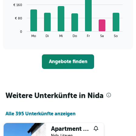
graphic.
chart
€ 160
with
7
bars.
€ 80
Das
0
folgende
End
Mo
Di
Mi
Do
Fr
Sa
So
of
Diagramm
interactive
zeigt
chart
den
durchschnittlichen
Angebote finden
Preis
eines
Zimmers
für
den
jeweiligen
Weitere Unterkünfte in Nida
Wochentag.
Das
Diagramm
Alle 395 Unterkünfte anzeigen
hat
1
X-
Apartment Juros Melis
Achse,
Nida, Litauen