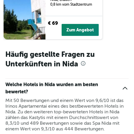
die
0,8 km vom Stadtzentrum
die
Wochentage
anzeigt.
€ 69
Das
Zum Angebot
Diagramm
hat
1
Y-
Häufig gestellte Fragen zu
Achse,
die
Unterkünften in Nida
den
durchschnittlichen
Zimmerpreis
anzeigt.
Welche Hotels in Nida wurden am besten
bewertet?
Mit 50 Bewertungen und einem Wert von 9,6/10 ist das
Irinos Apartamentai eines des bestbewerteten Hotels in
Nida. Zu den weiteren top-bewerteten Hotels in Nida
zählen das Kastytis mit einem Durchschnittswert von
8,3/10 und 489 Bewertungen sowie das Spa Nida mit
einem Wert von 9,3/10 aus 444 Bewertungen.