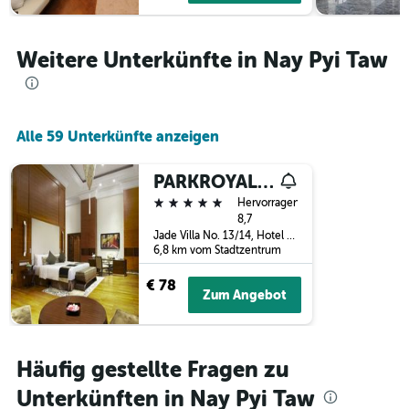
den
durchschnittlichen
Zimmerpreis
Weitere Unterkünfte in Nay Pyi Taw
an
diesem
Wochenende
anzeigt,
der
Alle 59 Unterkünfte anzeigen
in
den
PARKROYAL Nay Pyi Taw
letzten
3
5 Sterne
Hervorragend
Tagen
8,7
gefunden
Jade Villa No. 13/14, Hotel Zone, Nay Pyi Taw, Myanmar
6,8 km vom Stadtzentrum
wurde.
€ 78
Zum Angebot
Häufig gestellte Fragen zu
Unterkünften in Nay Pyi Taw