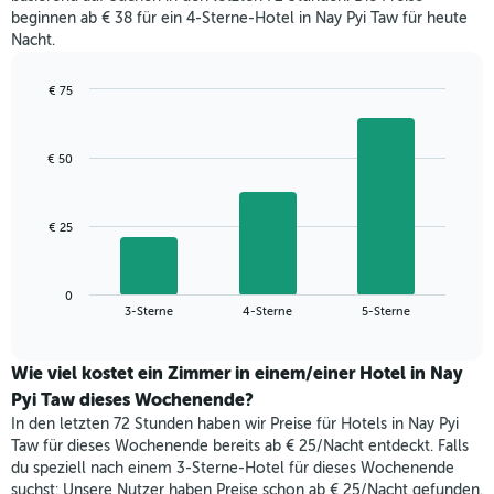
beginnen ab € 38 für ein 4-Sterne-Hotel in Nay Pyi Taw für heute
Nacht.
€ 75
Bar
Chart
graphic.
chart
with
€ 50
3
bars.
Das
€ 25
folgende
Diagramm
zeigt
0
den
End
3-Sterne
4-Sterne
5-Sterne
of
durchschnittlichen
interactive
Zimmerpreis,
chart
der
Wie viel kostet ein Zimmer in einem/einer Hotel in Nay
für
Pyi Taw dieses Wochenende?
heute
In den letzten 72 Stunden haben wir Preise für Hotels in Nay Pyi
Nacht
Taw für dieses Wochenende bereits ab € 25/Nacht entdeckt. Falls
in
du speziell nach einem 3-Sterne-Hotel für dieses Wochenende
den
suchst: Unsere Nutzer haben Preise schon ab € 25/Nacht gefunden.