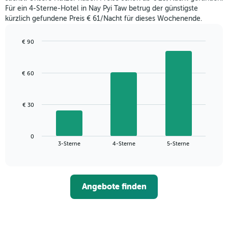
letzten
Für ein 4-Sterne-Hotel in Nay Pyi Taw betrug der günstigste
3
kürzlich gefundene Preis € 61/Nacht für dieses Wochenende.
Tagen
gefunden
wurde,
€ 90
aggregiert
Bar
Chart
nach
graphic.
chart
with
Sternebewertung.
€ 60
3
Das
bars.
Diagramm
hat
Das
€ 30
1
folgende
X-
Diagramm
Achse,
zeigt
die
0
den
End
3-Sterne
4-Sterne
5-Sterne
die
of
durchschnittlichen
interactive
Hotelkategorien
Zimmerpreis
chart
nach
für
Sternen
dieses
anzeigt
Angebote finden
Wochenende
Das
in
Diagramm
den
hat
letzten
1