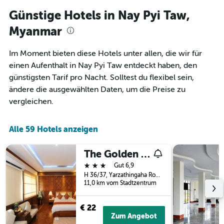
3
Y-
Tagen,
Günstige Hotels in Nay Pyi Taw,
Achse,
aggregiert
die
Myanmar
nach
den
Sternebewertung.
durchschnittlichen
Das
Zimmerpreis
Im Moment bieten diese Hotels unter allen, die wir für
Diagramm
für
einen Aufenthalt in Nay Pyi Taw entdeckt haben, den
hat
heute
günstigsten Tarif pro Nacht. Solltest du flexibel sein,
1
Nacht
X-
ändere die ausgewählten Daten, um die Preise zu
in
Achse,
den
vergleichen.
die
letzten
die
3
Hotelkategorien
Alle 59 Hotels anzeigen
Tagen
nach
anzeigt.
Sternen
The Golden Lake Hotel
anzeigt
Das
3 Sterne
Gut 6,9
Diagramm
H 36/37, Yarzathingaha Road, Hotel Zone 1, Dekkhina Thiri Township, Nay Pyi Taw, Myanmar
hat
11,0 km vom Stadtzentrum
1
Y-
€ 22
Achse,
Zum Angebot
die