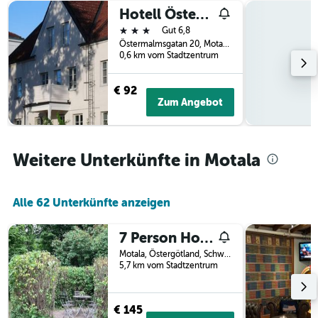
Tagen
vor
Hotell Östermalm
gefunden
dem
3 Sterne
Gut 6,8
wurde.
Aufenthalt
Östermalmsgatan 20, Motala, Östergötland, Schweden
anzeigt
0,6 km vom Stadtzentrum
Das
Diagramm
€ 92
hat
Zum Angebot
1
Y-
Achse,
die
Weitere Unterkünfte in Motala
den
durchschnittlichen
Zimmerpreis
anzeigt
Alle 62 Unterkünfte anzeigen
7 Person Holiday Home In Motala-By Traum
Motala, Östergötland, Schweden
5,7 km vom Stadtzentrum
€ 145