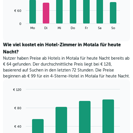
X-
7
Achse,
bars.
€ 60
die
die
Das
Monate
0
folgende
End
anzeigt.
Mo
Di
Mi
Do
Fr
Sa
So
of
Diagramm
Das
interactive
zeigt
chart
Diagramm
den
Wie viel kostet ein Hotel-Zimmer in Motala für heute
hat
durchschnittlichen
1
Nacht?
Preis
Y-
Nutzer haben Preise ab Hotels in Motala für heute Nacht bereits ab
eines
Achse,
€ 64 gefunden. Der durchschnittliche Preis liegt bei € 128,
Zimmers
die
basierend auf Suchen in den letzten 72 Stunden. Die Preise
für
den
beginnen ab € 99 für ein 4-Sterne-Hotel in Motala für heute Nacht.
den
durchschnittlichen
jeweiligen
Zimmerpreis
Wochentag.
€ 120
anzeigt.
Das
Bar
Chart
Diagramm
graphic.
chart
with
hat
€ 80
4
1
bars.
X-
Achse,
Das
€ 40
die
folgende