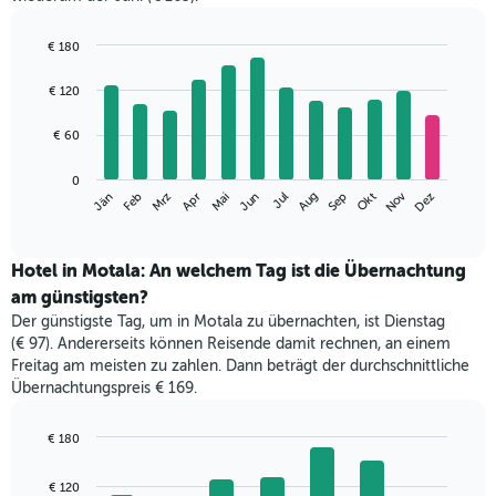
€ 180
Bar
Chart
graphic.
chart
€ 120
with
12
€ 60
bars.
Das
0
Nov
Jän
Apr
Jul
Okt
Mrz
Jun
Sep
Dez
Feb
Mai
Aug
folgende
End
of
Diagramm
interactive
zeigt
chart
den
Hotel in Motala: An welchem Tag ist die Übernachtung
durchschnittlichen
am günstigsten?
Zimmerpreis
Der günstigste Tag, um in Motala zu übernachten, ist Dienstag
im
(€ 97). Andererseits können Reisende damit rechnen, an einem
jeweiligen
Freitag am meisten zu zahlen. Dann beträgt der durchschnittliche
Monat
Übernachtungspreis € 169.
an.
Das
Diagramm
€ 180
hat
Bar
Chart
1
graphic.
chart
€ 120
with