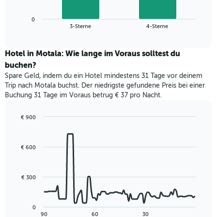
X-
Diagramm
Achse,
zeigt
die
0
den
End
3-Sterne
4-Sterne
die
of
durchschnittlichen
interactive
Hotelkategorien
Zimmerpreis
chart
nach
für
Hotel in Motala: Wie lange im Voraus solltest du
Sternen
dieses
buchen?
anzeigt
Wochenende
Das
Spare Geld, indem du ein Hotel mindestens 31 Tage vor deinem
in
Diagramm
Trip nach Motala buchst. Der niedrigste gefundene Preis bei einer
den
hat
Buchung 31 Tage im Voraus betrug € 37 pro Nacht.
letzten
1
3
Y-
Tagen,
€ 900
Achse,
aggregiert
Line
Chart
die
graphic.
chart
nach
den
with
Sternebewertung.
€ 600
durchschnittlichen
90
Das
data
Zimmerpreis
Diagramm
points.
für
hat
heute
€ 300
1
Das
Nacht
X-
folgende
in
Achse,
Diagramm
den
0
die
zeigt,
letzten
End
90
60
30