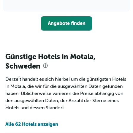
die
of
wie
3
interactive
Hotelkategorien
sich
Tagen
chart
nach
der
anzeigt.
Sternen
Preis
Angebote finden
anzeigt
für
Das
ein
Diagramm
Zimmer
hat
ändert,
1
je
Y-
näher
Günstige Hotels in Motala,
Achse,
das
die
Aufenthaltsdatum
Schweden
den
rückt.
durchschnittlichen
Das
Derzeit handelt es sich hierbei um die günstigsten Hotels
Zimmerpreis
Diagramm
an
in Motala, die wir für die ausgewählten Daten gefunden
hat
diesem
1
haben. Üblicherweise variieren die Preise abhängig von
Wochenende
X-
den ausgewählten Daten, der Anzahl der Sterne eines
anzeigt,
Achse,
Hotels und dessen Standort.
der
die
in
die
den
Anzahl
Alle 62 Hotels anzeigen
letzten
der
3
Tage