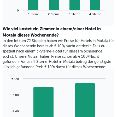
die
Diagramm
Wochentage
zeigt
anzeigt.
0
den
End
1-Stern
2-Sterne
3-Sterne
4-Sterne
Das
of
durchschnittlichen
Diagramm
interactive
Zimmerpreis,
chart
hat
der
Wie viel kostet ein Zimmer in einem/einer Hotel in
1
für
Motala dieses Wochenende?
Y-
heute
Achse,
In den letzten 72 Stunden haben wir Preise für Hotels in Motala für
Nacht
die
dieses Wochenende bereits ab € 100/Nacht entdeckt. Falls du
in
den
speziell nach einem 3-Sterne-Hotel für dieses Wochenende
den
durchschnittlichen
suchst: Unsere Nutzer haben Preise schon ab € 100/Nacht
letzten
Zimmerpreis
gefunden. Für ein 4-Sterne-Hotel in Motala betrug der günstigste
3
anzeigt.
kürzlich gefundene Preis € 109/Nacht für dieses Wochenende.
Tagen
gefunden
wurde,
€ 120
aggregiert
Bar
Chart
nach
graphic.
chart
with
Sternebewertung.
€ 80
2
Das
bars.
Diagramm
hat
Das
€ 40
1
folgende