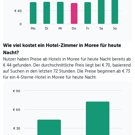
X-
7
Achse,
bars.
€ 40
die
die
Das
Monate
0
folgende
End
anzeigt.
Mo
Di
Mi
Do
Fr
Sa
So
of
Diagramm
Das
interactive
zeigt
chart
Diagramm
den
Wie viel kostet ein Hotel-Zimmer in Moree für heute
hat
durchschnittlichen
1
Nacht?
Preis
Y-
Nutzer haben Preise ab Hotels in Moree für heute Nacht bereits ab
eines
Achse,
€ 44 gefunden. Der durchschnittliche Preis liegt bei € 70, basierend
Zimmers
die
auf Suchen in den letzten 72 Stunden. Die Preise beginnen ab € 73
für
den
für ein 4-Sterne-Hotel in Moree für heute Nacht.
den
durchschnittlichen
jeweiligen
Zimmerpreis
Wochentag.
€ 90
anzeigt.
Das
Bar
Chart
Diagramm
graphic.
chart
with
hat
€ 60
2
1
bars.
X-
Achse,
Das
€ 30
die
folgende