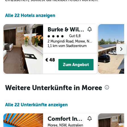
die
3
Hotelkategorien
Tagen
nach
anzeigt.
Alle 22 Hotels anzeigen
Sternen
anzeigt
Das
Burke & Wills Motor Inn
Diagramm
Bewertungskategorie 4
Gut 6,8
hat
2 Mungindi Road, Moree, NSW, Australien
1
1,1 km vom Stadtzentrum
Y-
Achse,
€ 48
die
Zum Angebot
den
durchschnittlichen
Zimmerpreis
an
Weitere Unterkünfte in Moree
diesem
Wochenende
anzeigt,
der
Alle 22 Unterkünfte anzeigen
in
den
Comfort Inn Moree
letzten
3
Moree, NSW, Australien