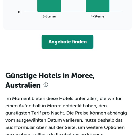
X-
Diagramm
Achse,
zeigt
die
0
den
End
3-Sterne
4-Sterne
die
of
durchschnittlichen
interactive
Hotelkategorien
Zimmerpreis
chart
nach
für
Sternen
dieses
anzeigt
Angebote finden
Wochenende
Das
in
Diagramm
den
hat
letzten
1
3
Y-
Tagen,
Günstige Hotels in Moree,
Achse,
aggregiert
die
Australien
nach
den
Sternebewertung.
durchschnittlichen
Das
Zimmerpreis
Im Moment bieten diese Hotels unter allen, die wir für
Diagramm
für
einen Aufenthalt in Moree entdeckt haben, den
hat
heute
günstigsten Tarif pro Nacht. Die Preise können abhängig
1
Nacht
X-
vom ausgewählten Datum variieren, nutze deshalb das
in
Achse,
den
Suchformular oben auf der Seite, um weitere Optionen
die
letzten
einzusehen, solltest du flexibel reisen können.