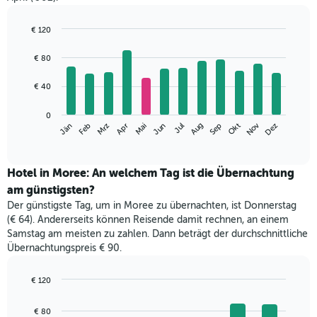
€ 120
Bar
Chart
graphic.
chart
€ 80
with
12
€ 40
bars.
Das
0
Nov
Jän
Apr
Jul
Okt
Mrz
Jun
Sep
Dez
Feb
Mai
Aug
folgende
End
of
Diagramm
interactive
zeigt
chart
den
Hotel in Moree: An welchem Tag ist die Übernachtung
durchschnittlichen
am günstigsten?
Zimmerpreis
Der günstigste Tag, um in Moree zu übernachten, ist Donnerstag
im
(€ 64). Andererseits können Reisende damit rechnen, an einem
jeweiligen
Samstag am meisten zu zahlen. Dann beträgt der durchschnittliche
Monat
Übernachtungspreis € 90.
an.
Das
Diagramm
€ 120
hat
Bar
Chart
1
graphic.
chart
€ 80
with