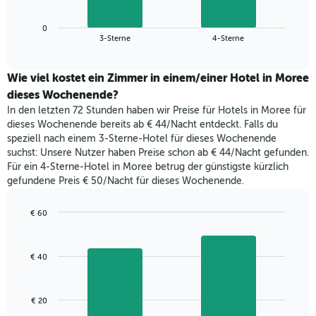
die
Diagramm
Wochentage
zeigt
anzeigt.
0
den
End
3-Sterne
4-Sterne
Das
of
durchschnittlichen
Diagramm
interactive
Zimmerpreis,
chart
hat
der
Wie viel kostet ein Zimmer in einem/einer Hotel in Moree
1
für
dieses Wochenende?
Y-
heute
Achse,
In den letzten 72 Stunden haben wir Preise für Hotels in Moree für
Nacht
die
dieses Wochenende bereits ab € 44/Nacht entdeckt. Falls du
in
den
speziell nach einem 3-Sterne-Hotel für dieses Wochenende
den
durchschnittlichen
suchst: Unsere Nutzer haben Preise schon ab € 44/Nacht gefunden.
letzten
Zimmerpreis
Für ein 4-Sterne-Hotel in Moree betrug der günstigste kürzlich
3
anzeigt.
gefundene Preis € 50/Nacht für dieses Wochenende.
Tagen
gefunden
wurde,
€ 60
aggregiert
Bar
Chart
nach
graphic.
chart
with
Sternebewertung.
€ 40
2
Das
bars.
Diagramm
hat
Das
€ 20
1
folgende