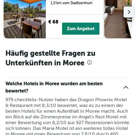
Tagen
1,0 km vom Stadtzentrum
gefunden
wurde.
€ 68
Zum Angebot
Häufig gestellte Fragen zu
Unterkünften in Moree
Welche Hotels in Moree wurden am besten
bewertet?
979 checkfelix-Nutzer haben das Dragon Phoenix Motel
& Restaurant mit 8,3/10 bewertet, was es zu einem der
besten Hotels für einen Aufenthalt in Moree macht. Auch
ein Blick auf die Zimmerpreise im Angel's Rest Motel mit
einer Bewertung von 8,2/10 aus 927 Rezensionen könnte
sich lohnen. Das Maria Motel ist ein weiteres tolles Hotel
in Moree mit einer Bewertung von 7,8/10 durch 465