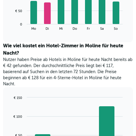
X-
7
Achse,
bars.
€ 50
die
die
Das
Monate
0
folgende
End
anzeigt.
Mo
Di
Mi
Do
Fr
Sa
So
of
Diagramm
Das
interactive
zeigt
chart
Diagramm
den
Wie viel kostet ein Hotel-Zimmer in Moline für heute
hat
durchschnittlichen
1
Nacht?
Preis
Y-
Nutzer haben Preise ab Hotels in Moline für heute Nacht bereits ab
eines
Achse,
€ 42 gefunden. Der durchschnittliche Preis liegt bei € 117,
Zimmers
die
basierend auf Suchen in den letzten 72 Stunden. Die Preise
für
den
beginnen ab € 128 für ein 4-Sterne-Hotel in Moline für heute
den
durchschnittlichen
Nacht.
jeweiligen
Zimmerpreis
Wochentag.
anzeigt.
Das
€ 150
Diagramm
Bar
Chart
hat
graphic.
chart
with
1
€ 100
3
X-
bars.
Achse,
die
Das
€ 50