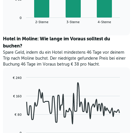
1
folgende
X-
Diagramm
Achse,
zeigt
die
0
den
End
2-Sterne
3-Sterne
4-Sterne
die
of
durchschnittlichen
interactive
Hotelkategorien
Zimmerpreis
chart
nach
für
Hotel in Moline: Wie lange im Voraus solltest du
Sternen
dieses
buchen?
anzeigt
Wochenende
Das
Spare Geld, indem du ein Hotel mindestens 46 Tage vor deinem
in
Diagramm
Trip nach Moline buchst. Der niedrigste gefundene Preis bei einer
den
hat
Buchung 46 Tage im Voraus betrug € 38 pro Nacht.
letzten
1
3
Y-
Tagen,
€ 240
Achse,
aggregiert
Line
Chart
die
graphic.
chart
nach
den
with
Sternebewertung.
€ 160
durchschnittlichen
90
Das
data
Zimmerpreis
Diagramm
points.
für
hat
heute
€ 80
1
Das
Nacht
X-
folgende
in
Achse,
Diagramm
den