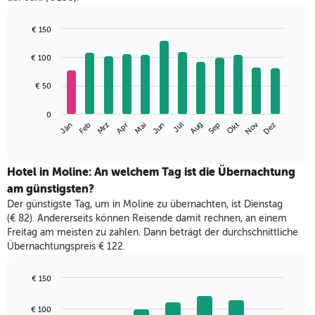
€ 150
Bar
Chart
graphic.
chart
€ 100
with
12
€ 50
bars.
Das
0
Nov
Mrz
Jun
Sep
Dez
Jän
Apr
Jul
Okt
Feb
Mai
Aug
folgende
End
of
Diagramm
interactive
zeigt
chart
den
Hotel in Moline: An welchem Tag ist die Übernachtung
durchschnittlichen
am günstigsten?
Zimmerpreis
Der günstigste Tag, um in Moline zu übernachten, ist Dienstag
im
(€ 82). Andererseits können Reisende damit rechnen, an einem
jeweiligen
Freitag am meisten zu zahlen. Dann beträgt der durchschnittliche
Monat
Übernachtungspreis € 122.
an.
Das
Diagramm
€ 150
hat
Bar
Chart
1
graphic.
chart
€ 100
with