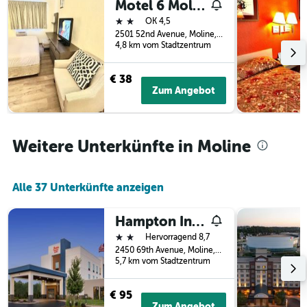
Motel 6 Moline
3
Tage
2 Sterne
Tagen
OK 4,5
vor
gefunden
2501 52nd Avenue, Moline, IL, USA
dem
4,8 km vom Stadtzentrum
wurde.
Aufenthalt
anzeigt
Das
€ 38
Diagramm
Zum Angebot
hat
1
Y-
Achse,
Weitere Unterkünfte in Moline
die
den
durchschnittlichen
Alle 37 Unterkünfte anzeigen
Zimmerpreis
anzeigt
Hampton Inn & Suites Moline-Quad City Int'l Arpt
2 Sterne
Hervorragend 8,7
2450 69th Avenue, Moline, IL, USA
5,7 km vom Stadtzentrum
€ 95
Zum Angebot