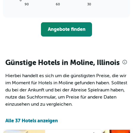
0
die
zeigt,
letzten
End
90
60
30
die
of
wie
3
interactive
Hotelkategorien
sich
Tagen
chart
nach
der
anzeigt.
Sternen
Preis
Angebote finden
anzeigt
für
Das
ein
Diagramm
Zimmer
hat
ändert,
1
je
Y-
näher
Günstige Hotels in Moline, Illinois
Achse,
das
die
Aufenthaltsdatum
den
Hierbei handelt es sich um die günstigsten Preise, die wir
rückt.
durchschnittlichen
Das
im Moment für Hotels in Moline gefunden haben. Solltest
Zimmerpreis
Diagramm
du bei der Ankunft und bei der Abreise Spielraum haben,
an
hat
nutze das Suchformular, um Preise für andere Daten
diesem
1
Wochenende
einzusehen und zu vergleichen.
X-
anzeigt,
Achse,
der
die
in
Alle 37 Hotels anzeigen
die
den
Anzahl
letzten
der