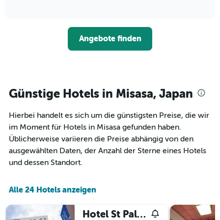
die
of
wie
3
interactive
Hotelkategorien
sich
Tagen
chart
nach
der
anzeigt.
Sternen
Preis
Angebote finden
anzeigt
für
Das
ein
Diagramm
Zimmer
hat
ändert,
1
je
Y-
näher
Günstige Hotels in Misasa, Japan
Achse,
das
die
Aufenthaltsdatum
den
Hierbei handelt es sich um die günstigsten Preise, die wir
rückt.
durchschnittlichen
Das
im Moment für Hotels in Misasa gefunden haben.
Zimmerpreis
Diagramm
Üblicherweise variieren die Preise abhängig von den
an
hat
ausgewählten Daten, der Anzahl der Sterne eines Hotels
diesem
1
Wochenende
und dessen Standort.
X-
anzeigt,
Achse,
der
die
in
Alle 24 Hotels anzeigen
die
den
Anzahl
letzten
der
Hotel St Palace Kurayoshi
3
Tage