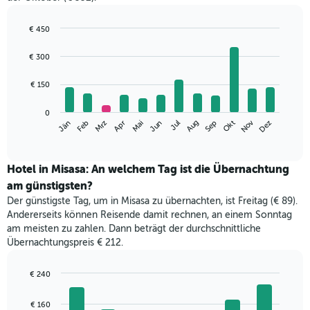
€ 450
Bar
Chart
graphic.
chart
€ 300
with
12
€ 150
bars.
Das
0
Nov
Jän
Apr
Jul
Okt
Mrz
Jun
Sep
Dez
Feb
Mai
Aug
folgende
End
of
Diagramm
interactive
zeigt
chart
den
Hotel in Misasa: An welchem Tag ist die Übernachtung
durchschnittlichen
am günstigsten?
Zimmerpreis
Der günstigste Tag, um in Misasa zu übernachten, ist Freitag (€ 89).
im
Andererseits können Reisende damit rechnen, an einem Sonntag
jeweiligen
am meisten zu zahlen. Dann beträgt der durchschnittliche
Monat
Übernachtungspreis € 212.
an.
Das
Diagramm
€ 240
hat
Bar
Chart
1
graphic.
chart
€ 160
with