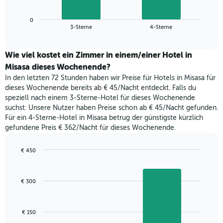
die
Diagramm
Wochentage
zeigt
anzeigt.
0
den
End
3-Sterne
4-Sterne
Das
of
durchschnittlichen
Diagramm
interactive
Zimmerpreis,
chart
hat
der
Wie viel kostet ein Zimmer in einem/einer Hotel in
1
für
Misasa dieses Wochenende?
Y-
heute
Achse,
In den letzten 72 Stunden haben wir Preise für Hotels in Misasa für
Nacht
die
dieses Wochenende bereits ab € 45/Nacht entdeckt. Falls du
in
den
speziell nach einem 3-Sterne-Hotel für dieses Wochenende
den
durchschnittlichen
suchst: Unsere Nutzer haben Preise schon ab € 45/Nacht gefunden.
letzten
Zimmerpreis
Für ein 4-Sterne-Hotel in Misasa betrug der günstigste kürzlich
3
anzeigt.
gefundene Preis € 362/Nacht für dieses Wochenende.
Tagen
gefunden
wurde,
€ 450
aggregiert
Bar
Chart
nach
graphic.
chart
with
Sternebewertung.
€ 300
2
Das
bars.
Diagramm
hat
Das
€ 150
1
folgende