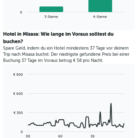
X-
Diagramm
Achse,
zeigt
die
0
den
End
3-Sterne
4-Sterne
die
of
durchschnittlichen
interactive
Hotelkategorien
Zimmerpreis
chart
nach
für
Hotel in Misasa: Wie lange im Voraus solltest du
Sternen
dieses
buchen?
anzeigt
Wochenende
Das
Spare Geld, indem du ein Hotel mindestens 37 Tage vor deinem
in
Diagramm
Trip nach Misasa buchst. Der niedrigste gefundene Preis bei einer
den
hat
Buchung 37 Tage im Voraus betrug € 58 pro Nacht.
letzten
1
3
Y-
Tagen,
€ 900
Achse,
aggregiert
Line
Chart
die
graphic.
chart
nach
den
with
Sternebewertung.
€ 600
durchschnittlichen
90
Das
data
Zimmerpreis
Diagramm
points.
für
hat
heute
€ 300
1
Das
Nacht
X-
folgende
in
Achse,
Diagramm
den
0
die
zeigt,
letzten
End
90
60
30