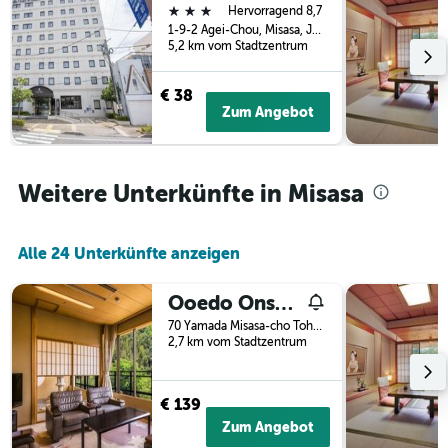
3 Sterne
Tagen
Hervorragend 8,7
vor
gefunden
1-9-2 Agei-Chou, Misasa, Japan
dem
5,2 km vom Stadtzentrum
wurde.
Aufenthalt
anzeigt
Das
€ 38
Diagramm
Zum Angebot
hat
1
Y-
Achse,
Weitere Unterkünfte in Misasa
die
den
durchschnittlichen
Alle 24 Unterkünfte anzeigen
Zimmerpreis
anzeigt
Ooedo Onsen Monogatari Premium Saiki Bekkan
70 Yamada Misasa-cho Tohaku-gun Tottori, Misasa, Japan
2,7 km vom Stadtzentrum
€ 139
Zum Angebot