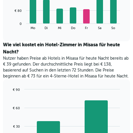
X-
7
Achse,
bars.
€ 80
die
die
Das
Monate
0
folgende
End
anzeigt.
Mo
Di
Mi
Do
Fr
Sa
So
of
Diagramm
Das
interactive
zeigt
chart
Diagramm
den
Wie viel kostet ein Hotel-Zimmer in Misasa für heute
hat
durchschnittlichen
1
Nacht?
Preis
Y-
Nutzer haben Preise ab Hotels in Misasa für heute Nacht bereits ab
eines
Achse,
€ 39 gefunden. Der durchschnittliche Preis liegt bei € 138,
Zimmers
die
basierend auf Suchen in den letzten 72 Stunden. Die Preise
für
den
beginnen ab € 73 für ein 4-Sterne-Hotel in Misasa für heute Nacht.
den
durchschnittlichen
jeweiligen
Zimmerpreis
Wochentag.
€ 90
anzeigt.
Das
Bar
Chart
Diagramm
graphic.
chart
with
hat
€ 60
2
1
bars.
X-
Achse,
Das
€ 30
die
folgende