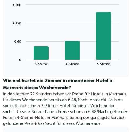
anzeigt.
Das
€ 180
Diagramm
Bar
Chart
hat
graphic.
chart
with
1
€ 120
3
X-
bars.
Achse,
die
Das
€ 60
die
folgende
Wochentage
Diagramm
anzeigt.
zeigt
Das
0
den
End
3-Sterne
4-Sterne
5-Sterne
Diagramm
of
durchschnittlichen
hat
interactive
Zimmerpreis,
chart
1
der
Wie viel kostet ein Zimmer in einem/einer Hotel in
Y-
für
Marmaris dieses Wochenende?
Achse,
heute
die
In den letzten 72 Stunden haben wir Preise für Hotels in Marmaris
Nacht
den
für dieses Wochenende bereits ab € 48/Nacht entdeckt. Falls du
in
durchschnittlichen
speziell nach einem 3-Sterne-Hotel für dieses Wochenende
den
Zimmerpreis
suchst: Unsere Nutzer haben Preise schon ab € 48/Nacht gefunden.
letzten
anzeigt.
Für ein 4-Sterne-Hotel in Marmaris betrug der günstigste kürzlich
3
gefundene Preis € 62/Nacht für dieses Wochenende.
Tagen
gefunden