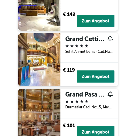
€ 142
Zum Angebot
Grand Cettia Hotel
5 Sterne
Sehit Ahmet Benler Cad.No:97, Marmaris, Türkei
€ 119
Zum Angebot
Grand Pasa Hotel
5 Sterne
Durmazlar Cad. No:15, Marmaris, Türkei
€ 101
Zum Angebot