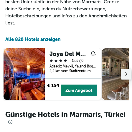
an
besten Unterkünfte in der Nähe von Marmaris. Grenze
hat
diesem
1
deine Suche ein, indem du Nutzerbewertungen,
Wochenende
X-
Hotelbeschreibungen und Infos zu den Annehmlichkeiten
anzeigt,
Achse,
liest.
der
die
in
die
den
Anzahl
Alle 820 Hotels anzeigen
letzten
der
3
Tage
Tagen
vor
Joya Del Mar Hotel
gefunden
dem
4 Sterne
Gut 7,0
wurde.
Aufenthalt
Adaagiz Mevkii, Yalanci Bogaz, No 24, Marmaris, Türkei
anzeigt
4,4 km vom Stadtzentrum
Das
Diagramm
€ 154
hat
Zum Angebot
1
Y-
Achse,
die
Günstige Hotels in Marmaris, Türkei
den
durchschnittlichen
Zimmerpreis
anzeigt