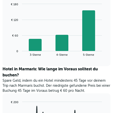
wurde,
€ 180
aggregiert
Bar
Chart
nach
graphic.
chart
with
Sternebewertung.
€ 120
3
Das
bars.
Diagramm
hat
Das
€ 60
1
folgende
X-
Diagramm
Achse,
zeigt
die
0
den
End
3-Sterne
4-Sterne
5-Sterne
die
of
durchschnittlichen
interactive
Hotelkategorien
Zimmerpreis
chart
nach
für
Hotel in Marmaris: Wie lange im Voraus solltest du
Sternen
dieses
buchen?
anzeigt
Wochenende
Das
Spare Geld, indem du ein Hotel mindestens 45 Tage vor deinem
in
Diagramm
Trip nach Marmaris buchst. Der niedrigste gefundene Preis bei einer
den
hat
Buchung 45 Tage im Voraus betrug € 60 pro Nacht.
letzten
1
3
Y-
Tagen,
€ 200
Achse,
aggregiert
Line
Chart
die
graphic.
chart
nach