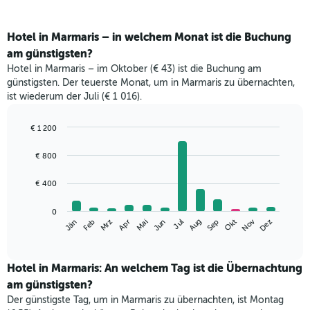
Hotel in Marmaris – in welchem Monat ist die Buchung
am günstigsten?
Hotel in Marmaris – im Oktober (€ 43) ist die Buchung am
günstigsten. Der teuerste Monat, um in Marmaris zu übernachten,
ist wiederum der Juli (€ 1 016).
€ 1 200
Bar
Chart
graphic.
chart
€ 800
with
12
€ 400
bars.
Das
0
Nov
Mrz
Jun
Sep
Dez
Jän
Apr
Jul
Okt
Feb
Mai
Aug
folgende
End
of
Diagramm
interactive
zeigt
chart
den
Hotel in Marmaris: An welchem Tag ist die Übernachtung
durchschnittlichen
am günstigsten?
Zimmerpreis
Der günstigste Tag, um in Marmaris zu übernachten, ist Montag
im