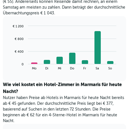
(€ 55). Andererseits können Reisende damit rechnen, an einem
jeweiligen
Samstag am meisten zu zahlen. Dann beträgt der durchschnittliche
Monat
Übernachtungspreis € 1 043.
an.
Das
Diagramm
€ 1 200
hat
Bar
Chart
1
graphic.
chart
€ 800
with
X-
7
Achse,
bars.
€ 400
die
die
Das
Monate
0
folgende
End
anzeigt.
Mo
Di
Mi
Do
Fr
Sa
So
of
Diagramm
Das
interactive
zeigt
chart
Diagramm
den
Wie viel kostet ein Hotel-Zimmer in Marmaris für heute
hat
durchschnittlichen
1
Nacht?
Preis
Y-
Nutzer haben Preise ab Hotels in Marmaris für heute Nacht bereits
eines
Achse,
ab € 45 gefunden. Der durchschnittliche Preis liegt bei € 377,
Zimmers
die
basierend auf Suchen in den letzten 72 Stunden. Die Preise
für
den
beginnen ab € 62 für ein 4-Sterne-Hotel in Marmaris für heute
den
durchschnittlichen
Nacht.
jeweiligen
Zimmerpreis
Wochentag.