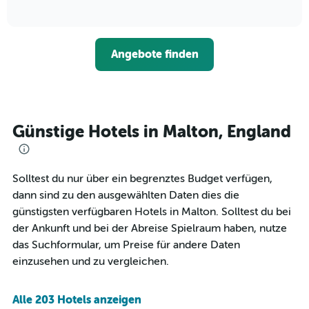
die
of
wie
3
interactive
Hotelkategorien
sich
Tagen
chart
nach
der
anzeigt.
Sternen
Preis
Angebote finden
anzeigt
für
Das
ein
Diagramm
Zimmer
hat
ändert,
1
je
Y-
näher
Günstige Hotels in Malton, England
Achse,
das
die
Aufenthaltsdatum
den
rückt.
durchschnittlichen
Das
Solltest du nur über ein begrenztes Budget verfügen,
Zimmerpreis
Diagramm
dann sind zu den ausgewählten Daten dies die
an
hat
günstigsten verfügbaren Hotels in Malton. Solltest du bei
diesem
1
Wochenende
der Ankunft und bei der Abreise Spielraum haben, nutze
X-
anzeigt,
Achse,
das Suchformular, um Preise für andere Daten
der
die
einzusehen und zu vergleichen.
in
die
den
Anzahl
letzten
der
Alle 203 Hotels anzeigen
3
Tage