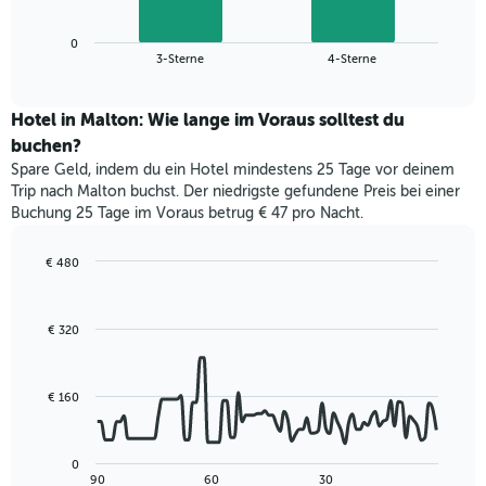
X-
Diagramm
Achse,
zeigt
die
0
den
End
3-Sterne
4-Sterne
die
of
durchschnittlichen
interactive
Hotelkategorien
Zimmerpreis
chart
nach
für
Hotel in Malton: Wie lange im Voraus solltest du
Sternen
dieses
buchen?
anzeigt
Wochenende
Das
Spare Geld, indem du ein Hotel mindestens 25 Tage vor deinem
in
Diagramm
Trip nach Malton buchst. Der niedrigste gefundene Preis bei einer
den
hat
Buchung 25 Tage im Voraus betrug € 47 pro Nacht.
letzten
1
3
Y-
Tagen,
€ 480
Achse,
aggregiert
Line
Chart
die
graphic.
chart
nach
den
with
Sternebewertung.
€ 320
durchschnittlichen
90
Das
data
Zimmerpreis
Diagramm
points.
für
hat
heute
€ 160
1
Das
Nacht
X-
folgende
in
Achse,
Diagramm
den
0
die
zeigt,
letzten
End
90
60
30