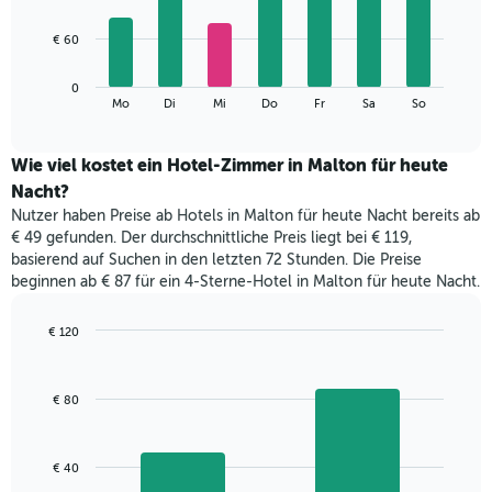
X-
7
Achse,
bars.
€ 60
die
die
Das
Monate
0
folgende
End
anzeigt.
Mo
Di
Mi
Do
Fr
Sa
So
of
Diagramm
Das
interactive
zeigt
chart
Diagramm
den
Wie viel kostet ein Hotel-Zimmer in Malton für heute
hat
durchschnittlichen
1
Nacht?
Preis
Y-
Nutzer haben Preise ab Hotels in Malton für heute Nacht bereits ab
eines
Achse,
€ 49 gefunden. Der durchschnittliche Preis liegt bei € 119,
Zimmers
die
basierend auf Suchen in den letzten 72 Stunden. Die Preise
für
den
beginnen ab € 87 für ein 4-Sterne-Hotel in Malton für heute Nacht.
den
durchschnittlichen
jeweiligen
Zimmerpreis
Wochentag.
€ 120
anzeigt.
Das
Bar
Chart
Diagramm
graphic.
chart
with
hat
€ 80
2
1
bars.
X-
Achse,
Das
€ 40
die
folgende