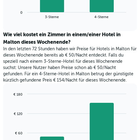
die
Diagramm
Wochentage
zeigt
anzeigt.
0
den
End
3-Sterne
4-Sterne
Das
of
durchschnittlichen
Diagramm
interactive
Zimmerpreis,
chart
hat
der
Wie viel kostet ein Zimmer in einem/einer Hotel in
1
für
Malton dieses Wochenende?
Y-
heute
Achse,
In den letzten 72 Stunden haben wir Preise für Hotels in Malton für
Nacht
die
dieses Wochenende bereits ab € 50/Nacht entdeckt. Falls du
in
den
speziell nach einem 3-Sterne-Hotel für dieses Wochenende
den
durchschnittlichen
suchst: Unsere Nutzer haben Preise schon ab € 50/Nacht
letzten
Zimmerpreis
gefunden. Für ein 4-Sterne-Hotel in Malton betrug der günstigste
3
anzeigt.
kürzlich gefundene Preis € 154/Nacht für dieses Wochenende.
Tagen
gefunden
wurde,
€ 180
aggregiert
Bar
Chart
nach
graphic.
chart
with
Sternebewertung.
€ 120
2
Das
bars.
Diagramm
hat
Das
€ 60
1
folgende