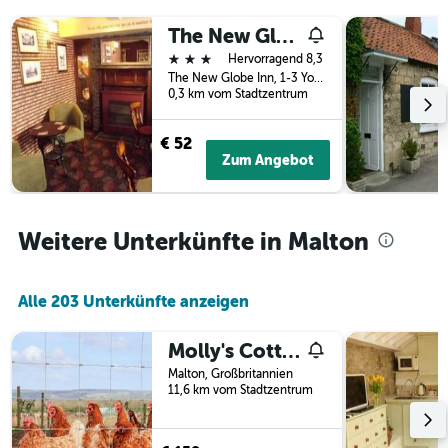
Tagen
vor
gefunden
The New Globe Inn
dem
wurde.
Aufenthalt
3 Sterne
Hervorragend 8,3
anzeigt
The New Globe Inn, 1-3 Yorkersgate, Malton, Großbritannien
Das
0,3 km vom Stadtzentrum
Diagramm
hat
€ 52
1
Zum Angebot
Y-
Achse,
die
den
Weitere Unterkünfte in Malton
durchschnittlichen
Zimmerpreis
anzeigt
Alle 203 Unterkünfte anzeigen
Molly's Cottage
Malton, Großbritannien
11,6 km vom Stadtzentrum