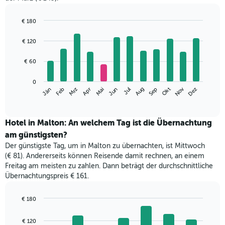
€ 180
Bar
Chart
graphic.
chart
€ 120
with
12
€ 60
bars.
Das
0
Nov
Jän
Apr
Jul
Okt
Mrz
Jun
Sep
Dez
Feb
Mai
Aug
folgende
End
of
Diagramm
interactive
zeigt
chart
den
Hotel in Malton: An welchem Tag ist die Übernachtung
durchschnittlichen
am günstigsten?
Zimmerpreis
Der günstigste Tag, um in Malton zu übernachten, ist Mittwoch
im
(€ 81). Andererseits können Reisende damit rechnen, an einem
jeweiligen
Freitag am meisten zu zahlen. Dann beträgt der durchschnittliche
Monat
Übernachtungspreis € 161.
an.
Das
Diagramm
€ 180
hat
Bar
Chart
1
graphic.
chart
€ 120
with