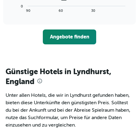
Achse,
Diagramm
letzten
0
die
zeigt,
3
End
90
60
30
die
of
wie
Tagen
interactive
Hotelkategorien
sich
anzeigt.
chart
nach
der
Sternen
Preis
Angebote finden
anzeigt
für
Das
ein
Diagramm
Zimmer
hat
ändert,
1
je
Y-
näher
Günstige Hotels in Lyndhurst,
Achse,
das
die
Aufenthaltsdatum
England
den
rückt.
durchschnittlichen
Das
Unter allen Hotels, die wir in Lyndhurst gefunden haben,
Zimmerpreis
Diagramm
an
bieten diese Unterkünfte den günstigsten Preis. Solltest
hat
diesem
1
du bei der Ankunft und bei der Abreise Spielraum haben,
Wochenende
X-
nutze das Suchformular, um Preise für andere Daten
anzeigt,
Achse,
einzusehen und zu vergleichen.
der
die
in
die
den
Anzahl