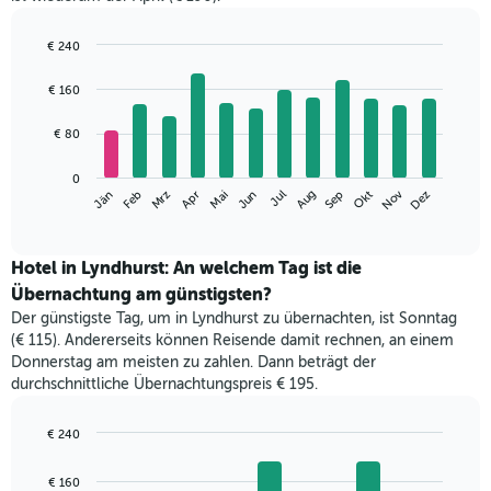
€ 240
Bar
Chart
graphic.
chart
€ 160
with
12
€ 80
bars.
Das
0
Nov
Mrz
Jun
Sep
Dez
Jän
Apr
Jul
Okt
Feb
Mai
Aug
folgende
End
of
Diagramm
interactive
zeigt
chart
den
Hotel in Lyndhurst: An welchem Tag ist die
durchschnittlichen
Übernachtung am günstigsten?
Zimmerpreis
Der günstigste Tag, um in Lyndhurst zu übernachten, ist Sonntag
im
(€ 115). Andererseits können Reisende damit rechnen, an einem
jeweiligen
Donnerstag am meisten zu zahlen. Dann beträgt der
Monat
durchschnittliche Übernachtungspreis € 195.
an.
Das
Diagramm
€ 240
hat
Bar
Chart
1
graphic.
chart
€ 160
with