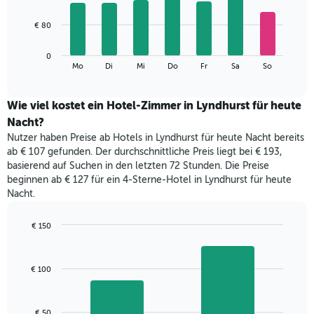
X-
7
Achse,
bars.
€ 80
die
die
Das
Monate
0
folgende
End
anzeigt.
Mo
Di
Mi
Do
Fr
Sa
So
of
Diagramm
Das
interactive
zeigt
chart
Diagramm
den
Wie viel kostet ein Hotel-Zimmer in Lyndhurst für heute
hat
durchschnittlichen
1
Nacht?
Preis
Y-
Nutzer haben Preise ab Hotels in Lyndhurst für heute Nacht bereits
eines
Achse,
ab € 107 gefunden. Der durchschnittliche Preis liegt bei € 193,
Zimmers
die
basierend auf Suchen in den letzten 72 Stunden. Die Preise
für
den
beginnen ab € 127 für ein 4-Sterne-Hotel in Lyndhurst für heute
den
durchschnittlichen
Nacht.
jeweiligen
Zimmerpreis
Wochentag.
anzeigt.
Das
€ 150
Diagramm
Bar
Chart
hat
graphic.
chart
with
1
€ 100
2
X-
bars.
Achse,
die
Das
€ 50