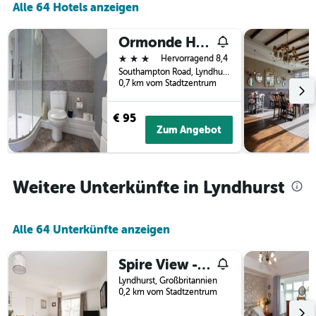
Alle 64 Hotels anzeigen
letzten
der
3
Tage
Tagen
vor
Ormonde House Hotel
gefunden
dem
3 Sterne
Hervorragend 8,4
wurde.
Aufenthalt
Southampton Road, Lyndhurst, Großbritannien
anzeigt
0,7 km vom Stadtzentrum
Das
Diagramm
€ 95
hat
Zum Angebot
1
Y-
Achse,
die
Weitere Unterkünfte in Lyndhurst
den
durchschnittlichen
Zimmerpreis
anzeigt
Alle 64 Unterkünfte anzeigen
Spire View - New Forest Holiday Home
Lyndhurst, Großbritannien
0,2 km vom Stadtzentrum