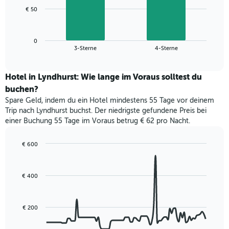
1
Das
€ 50
X-
folgende
Achse,
Diagramm
die
zeigt
die
0
den
End
3-Sterne
4-Sterne
Hotelkategorien
of
durchschnittlichen
nach
interactive
Zimmerpreis
chart
Sternen
für
Hotel in Lyndhurst: Wie lange im Voraus solltest du
anzeigt
dieses
buchen?
Das
Wochenende
Diagramm
Spare Geld, indem du ein Hotel mindestens 55 Tage vor deinem
in
hat
Trip nach Lyndhurst buchst. Der niedrigste gefundene Preis bei
den
1
einer Buchung 55 Tage im Voraus betrug € 62 pro Nacht.
letzten
Y-
3
Achse,
Tagen,
€ 600
die
aggregiert
Line
Chart
den
graphic.
chart
nach
durchschnittlichen
with
Sternebewertung.
Zimmerpreis
€ 400
90
Das
für
data
Diagramm
points.
heute
hat
Nacht
€ 200
1
Das
in
X-
folgende
den