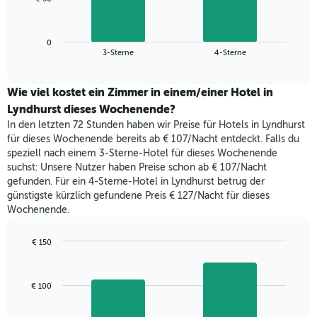
die
folgende
Wochentage
Diagramm
anzeigt.
zeigt
Das
0
den
End
3-Sterne
4-Sterne
Diagramm
of
durchschnittlichen
hat
interactive
Zimmerpreis,
chart
1
der
Wie viel kostet ein Zimmer in einem/einer Hotel in
Y-
für
Lyndhurst dieses Wochenende?
Achse,
heute
die
In den letzten 72 Stunden haben wir Preise für Hotels in Lyndhurst
Nacht
den
für dieses Wochenende bereits ab € 107/Nacht entdeckt. Falls du
in
durchschnittlichen
speziell nach einem 3-Sterne-Hotel für dieses Wochenende
den
Zimmerpreis
suchst: Unsere Nutzer haben Preise schon ab € 107/Nacht
letzten
anzeigt.
gefunden. Für ein 4-Sterne-Hotel in Lyndhurst betrug der
3
günstigste kürzlich gefundene Preis € 127/Nacht für dieses
Tagen
Wochenende.
gefunden
wurde,
aggregiert
€ 150
nach
Bar
Chart
Sternebewertung.
graphic.
chart
with
Das
€ 100
2
Diagramm
bars.
hat