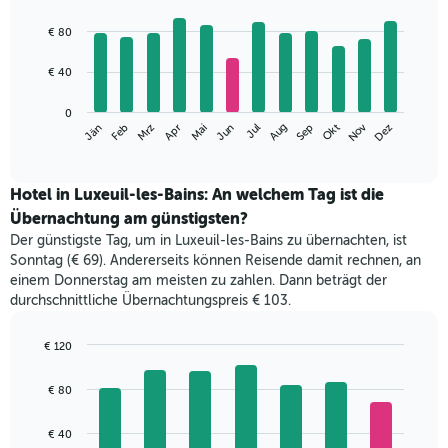
Bar
Chart
graphic.
chart
€ 80
with
12
€ 40
bars.
Das
0
Nov
Jän
Apr
Jul
Okt
Jun
Mrz
Sep
Dez
Feb
Mai
Aug
folgende
End
of
Diagramm
interactive
zeigt
chart
den
Hotel in Luxeuil-les-Bains: An welchem Tag ist die
durchschnittlichen
Übernachtung am günstigsten?
Zimmerpreis
Der günstigste Tag, um in Luxeuil-les-Bains zu übernachten, ist
im
Sonntag (€ 69). Andererseits können Reisende damit rechnen, an
jeweiligen
einem Donnerstag am meisten zu zahlen. Dann beträgt der
Monat
durchschnittliche Übernachtungspreis € 103.
an.
Das
Diagramm
€ 120
hat
Bar
Chart
1
graphic.
chart
€ 80
with
X-
7
Achse,
bars.
€ 40
die