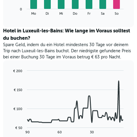
die
Das
Monate
0
folgende
End
anzeigt.
Mo
Di
Mi
Do
Fr
Sa
So
of
Diagramm
Das
interactive
zeigt
chart
Diagramm
den
Hotel in Luxeuil-les-Bains: Wie lange im Voraus solltest
hat
durchschnittlichen
1
du buchen?
Preis
Y-
Spare Geld, indem du ein Hotel mindestens 30 Tage vor deinem
eines
Achse,
Trip nach Luxeuil-les-Bains buchst. Der niedrigste gefundene Preis
Zimmers
die
bei einer Buchung 30 Tage im Voraus betrug € 63 pro Nacht.
für
den
den
durchschnittlichen
jeweiligen
€ 200
Zimmerpreis
Wochentag.
Line
Chart
anzeigt.
Das
graphic.
chart
with
Diagramm
€ 150
90
hat
data
1
points.
X-
€ 100
Achse,
Das
die
folgende
die
Diagramm
Wochentage
€ 50
zeigt,
End
90
60
30
anzeigt.
of
wie