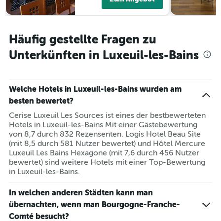
vor
dem
Aufenthalt
anzeigt
Häufig gestellte Fragen zu
Das
Diagramm
Unterkünften in Luxeuil-les-Bains
hat
1
Y-
Achse,
Welche Hotels in Luxeuil-les-Bains wurden am
die
besten bewertet?
den
Cerise Luxeuil Les Sources ist eines der bestbewerteten
durchschnittlichen
Hotels in Luxeuil-les-Bains Mit einer Gästebewertung
Zimmerpreis
von 8,7 durch 832 Rezensenten. Logis Hotel Beau Site
anzeigt
(mit 8,5 durch 581 Nutzer bewertet) und Hôtel Mercure
Luxeuil Les Bains Hexagone (mit 7,6 durch 456 Nutzer
bewertet) sind weitere Hotels mit einer Top-Bewertung
in Luxeuil-les-Bains.
In welchen anderen Städten kann man
übernachten, wenn man Bourgogne-Franche-
Comté besucht?