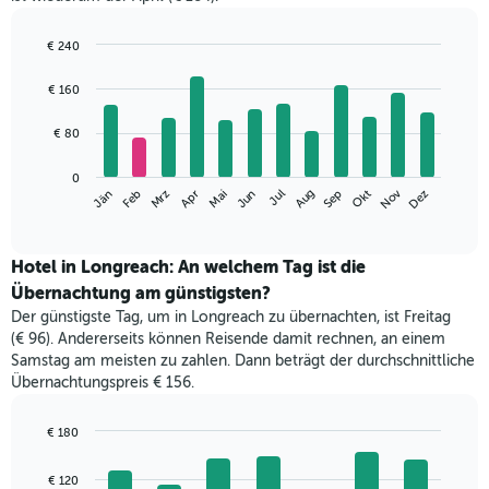
€ 240
Bar
Chart
graphic.
chart
€ 160
with
12
€ 80
bars.
Das
0
Nov
Mrz
Jun
Sep
Dez
Jän
Apr
Jul
Okt
Feb
Mai
Aug
folgende
End
of
Diagramm
interactive
zeigt
chart
den
Hotel in Longreach: An welchem Tag ist die
durchschnittlichen
Übernachtung am günstigsten?
Zimmerpreis
Der günstigste Tag, um in Longreach zu übernachten, ist Freitag
im
(€ 96). Andererseits können Reisende damit rechnen, an einem
jeweiligen
Samstag am meisten zu zahlen. Dann beträgt der durchschnittliche
Monat
Übernachtungspreis € 156.
an.
Das
Diagramm
€ 180
hat
Bar
Chart
1
graphic.
chart
€ 120
with