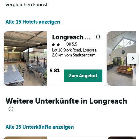
die
vergleichen kannst.
Wochentage
anzeigt.
Das
Alle 15 Hotels anzeigen
Diagramm
hat
1
Longreach Outback Adventures
Y-
Bewertungskategorie 2
OK 5,5
Achse,
Lot 18 Stork Road, Longreach, QLD, Australien
die
2,0 km vom Stadtzentrum
den
durchschnittlichen
€ 81
Zimmerpreis
Zum Angebot
anzeigt.
Weitere Unterkünfte in Longreach
Alle 15 Unterkünfte anzeigen