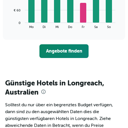
X-
7
Achse,
bars.
€ 60
die
die
Das
Monate
0
folgende
End
anzeigt.
Mo
Di
Mi
Do
Fr
Sa
So
of
Diagramm
Das
interactive
zeigt
chart
Diagramm
den
hat
durchschnittlichen
1
Angebote finden
Preis
Y-
eines
Achse,
Zimmers
die
für
den
den
durchschnittlichen
jeweiligen
Günstige Hotels in Longreach,
Zimmerpreis
Wochentag.
anzeigt.
Das
Australien
Diagramm
hat
Solltest du nur über ein begrenztes Budget verfügen,
1
dann sind zu den ausgewählten Daten dies die
X-
Achse,
günstigsten verfügbaren Hotels in Longreach. Ziehe
die
abweichende Daten in Betracht, wenn du Preise