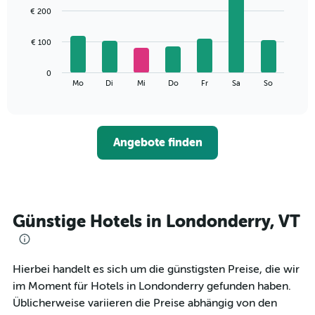
1
graphic.
chart
€ 200
with
X-
7
Achse,
bars.
€ 100
die
die
Das
Monate
0
folgende
End
anzeigt.
Mo
Di
Mi
Do
Fr
Sa
So
of
Diagramm
Das
interactive
zeigt
chart
Diagramm
den
hat
durchschnittlichen
1
Angebote finden
Preis
Y-
eines
Achse,
Zimmers
die
für
den
den
durchschnittlichen
jeweiligen
Günstige Hotels in Londonderry, VT
Zimmerpreis
Wochentag.
anzeigt.
Das
Diagramm
hat
Hierbei handelt es sich um die günstigsten Preise, die wir
1
im Moment für Hotels in Londonderry gefunden haben.
X-
Üblicherweise variieren die Preise abhängig von den
Achse,