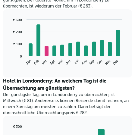
günstigsten. Der teuerste Monat, um in Londonderry zu
übernachten, ist wiederum der Februar (€ 263).
€ 300
Bar
Chart
graphic.
chart
€ 200
with
12
€ 100
bars.
Das
0
Nov
Mrz
Jun
Sep
Dez
Jän
Apr
Jul
Okt
Feb
Mai
Aug
folgende
End
of
Diagramm
interactive
zeigt
chart
den
Hotel in Londonderry: An welchem Tag ist die
durchschnittlichen
Übernachtung am günstigsten?
Zimmerpreis
Der günstigste Tag, um in Londonderry zu übernachten, ist
im
Mittwoch (€ 81). Andererseits können Reisende damit rechnen, an
jeweiligen
einem Samstag am meisten zu zahlen. Dann beträgt der
Monat
durchschnittliche Übernachtungspreis € 282.
an.
Das
Diagramm
€ 300
hat
Bar
Chart