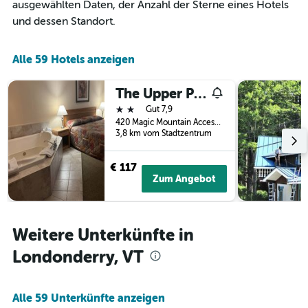
ausgewählten Daten, der Anzahl der Sterne eines Hotels
die
die
und dessen Standort.
Wochentage
anzeigt.
Das
Alle 59 Hotels anzeigen
Diagramm
hat
The Upper Pass Lodge at Magic Mountain
1
2 Sterne
Y-
Gut 7,9
Achse,
420 Magic Mountain Access Road, Londonderry, VT, USA
3,8 km vom Stadtzentrum
die
den
durchschnittlichen
€ 117
Zimmerpreis
Zum Angebot
anzeigt.
Weitere Unterkünfte in
Londonderry, VT
Alle 59 Unterkünfte anzeigen